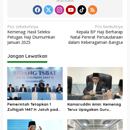
Ikuti Kami
N
Pos sebelumnya
Pos berikutnya
Kemenag: Hasil Seleksi
Kepala BP Haji Berharap
a
Petugas Haji Diumumkan
Natal Pererat Persaudaraan
v
Januari 2025
dalam Keberagaman Bangsa
i
Jangan Lewatkan
g
a
s
i
p
o
Pemerintah Tetapkan 1
Kamaruddin Amin: Kemenag
s
Zulhijjah 1447 H Jatuh pada
Terus Upayakan Guru
18 Mei 2026, Iduladha 27 Mei
Madrasah Swasta Bisa
Diangkat PPPK