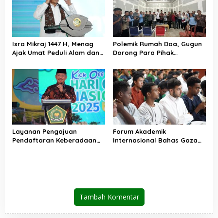
Isra Mikraj 1447 H, Menag
Polemik Rumah Doa, Gugun
Ajak Umat Peduli Alam dan
Dorong Para Pihak
Sosial lewat Nilai Salat
Kedepankan Musyawarah
Layanan Pengajuan
Forum Akademik
Pendaftaran Keberadaan
Internasional Bahas Gaza
Pesantren Dibuka Kembali 1
dan Perdamaian Dunia
Januari 2026
Tambah Komentar