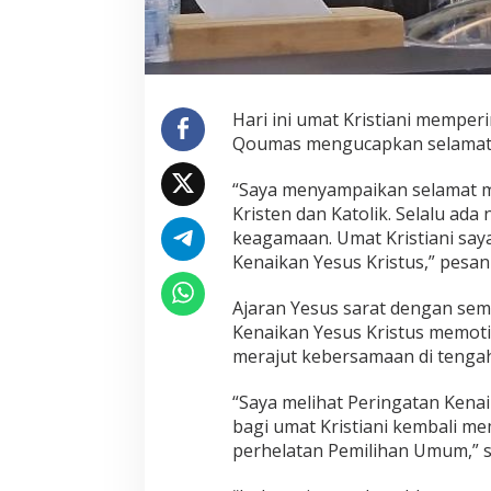
y
a
n
i
S
e
Hari ini umat Kristiani memper
s
Qoumas mengucapkan selamat k
a
m
“Saya menyampaikan selamat m
a
Kristen dan Katolik. Selalu ada 
d
a
keagamaan. Umat Kristiani say
n
Kenaikan Yesus Kristus,” pesan 
M
e
Ajaran Yesus sarat dengan sem
r
Kenaikan Yesus Kristus memoti
a
j
merajut kebersamaan di tenga
u
t
“Saya melihat Peringatan Kena
K
bagi umat Kristiani kembali me
e
perhelatan Pemilihan Umum,” 
b
e