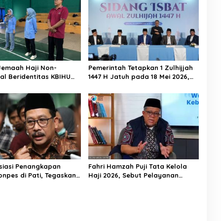
Jemaah Haji Non-
Pemerintah Tetapkan 1 Zulhijjah
al Beridentitas KBIHU
1447 H Jatuh pada 18 Mei 2026,
nhaj Lebak: Kami Tunggu
Iduladha 27 Mei
usat
siasi Penangkapan
Fahri Hamzah Puji Tata Kelola
onpes di Pati, Tegaskan
Haji 2026, Sebut Pelayanan
Tempat bagi Perusak
Jemaah Mulai Naik Kelas
esantren