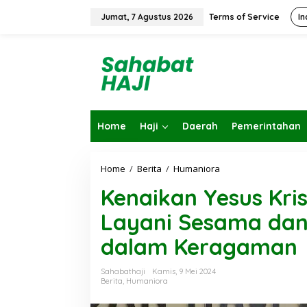
L
e
Jumat, 7 Agustus 2026
Terms of Service
In
w
a
t
i
k
e
k
o
Home
Haji
Daerah
Pemerintahan
n
t
e
n
Home
/
Berita
/
Humaniora
K
e
Kenaikan Yesus Kris
n
a
Layani Sesama dan
i
k
dalam Keragaman
a
n
Y
Sahabathaji
Kamis, 9 Mei 2024
e
Berita
,
Humaniora
s
u