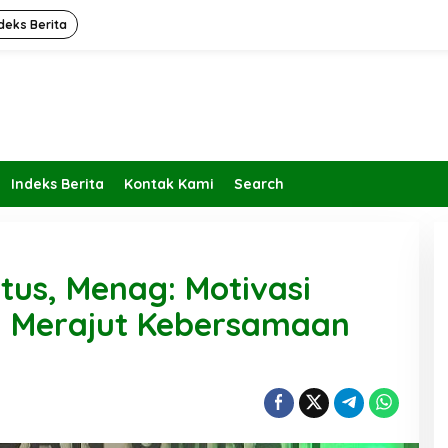
deks Berita
Indeks Berita
Kontak Kami
Search
tus, Menag: Motivasi
 Merajut Kebersamaan
Kembalikan Peran dan Fungsi
KBIHU Pada Jalurnya