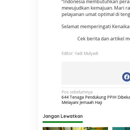
r
“Indonesia membutuhkan pera
s
mewujudkan kemajuan. Mari ra
a
pelayanan umat optimal di ten
m
a
Selamat memperingati Kenaikan
a
n
d
Cek berita dan artikel m
a
l
a
Editor: Yadi Mulyadi
m
K
e
r
a
g
a
N
Pos sebelumnya
m
644 Tenaga Pendukung PPIH Dibekal
a
a
Melayani Jemaah Haji
n
v
i
Jangan Lewatkan
g