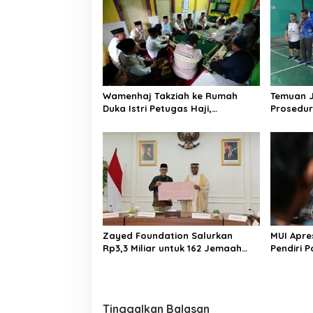
a
s
i
p
o
Wamenhaj Takziah ke Rumah
Temuan 
s
Duka Istri Petugas Haji,
Prosedur
Sampaikan Duka dan
AA, Keme
Penghormatan atas Amanah
Arahan P
yang Tetap Ditunaikan
Zayed Foundation Salurkan
MUI Apre
Rp3,3 Miliar untuk 162 Jemaah
Pendiri P
Haji Indonesia, Perkuat Kerja
Tak Ada 
Sama Haji RI–UEA
Akhlak P
Tinggalkan Balasan