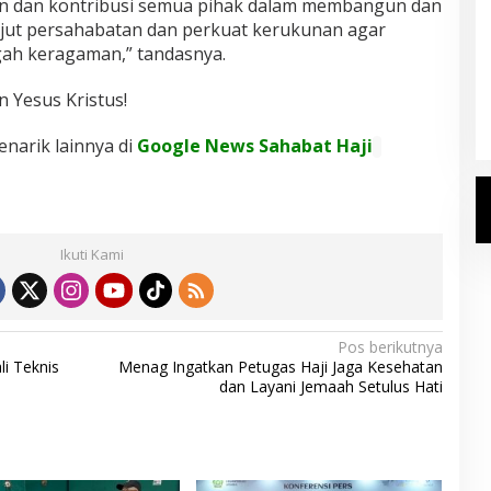
n dan kontribusi semua pihak dalam membangun dan
jut persahabatan dan perkuat kerukunan agar
gah keragaman,” tandasnya.
Kemenhaj Umumkan Daftar
Jemaah Haji 2027
 Yesus Kristus!
Di Haji
|
Senin, 20 Juli 2026
enarik lainnya di
Google News Sahabat Haji
Ikuti Kami
Pos berikutnya
i Teknis
Menag Ingatkan Petugas Haji Jaga Kesehatan
dan Layani Jemaah Setulus Hati