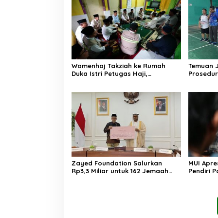
Wamenhaj Takziah ke Rumah
Temuan 
Duka Istri Petugas Haji,
Prosedur
Sampaikan Duka dan
AA, Keme
Penghormatan atas Amanah
Arahan P
yang Tetap Ditunaikan
Zayed Foundation Salurkan
MUI Apre
Rp3,3 Miliar untuk 162 Jemaah
Pendiri P
Haji Indonesia, Perkuat Kerja
Tak Ada 
Sama Haji RI–UEA
Akhlak P