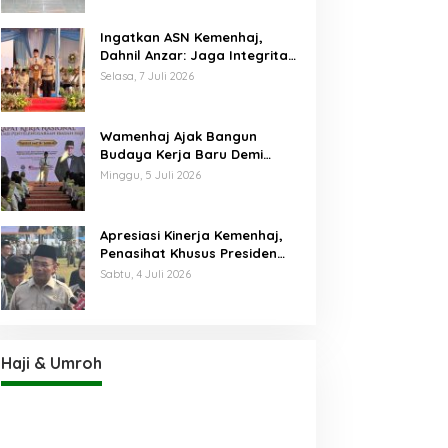
Ingatkan ASN Kemenhaj,
Dahnil Anzar: Jaga Integritas,
Hentikan Praktik Menjadikan
Selasa, 7 Juli 2026
Jemaah sebagai Komoditas
Wamenhaj Ajak Bangun
Budaya Kerja Baru Demi
Pelayanan Terbaik bagi
Minggu, 5 Juli 2026
Jemaah
Apresiasi Kinerja Kemenhaj,
Penasihat Khusus Presiden
Nilai Transisi
Sabtu, 4 Juli 2026
Penyelenggaraan Haji
Berjalan Baik
Haji & Umroh