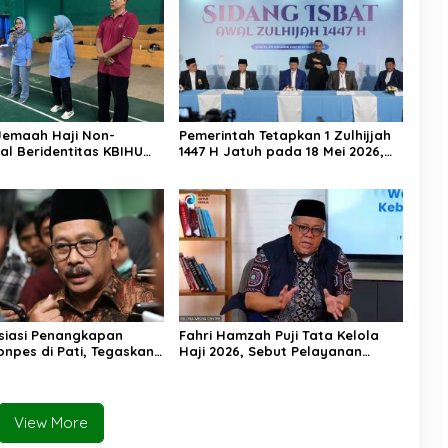
Jemaah Haji Non-
Pemerintah Tetapkan 1 Zulhijjah
al Beridentitas KBIHU
1447 H Jatuh pada 18 Mei 2026,
nhaj Lebak: Kami Tunggu
Iduladha 27 Mei
usat
siasi Penangkapan
Fahri Hamzah Puji Tata Kelola
onpes di Pati, Tegaskan
Haji 2026, Sebut Pelayanan
Tempat bagi Perusak
Jemaah Mulai Naik Kelas
esantren
View More