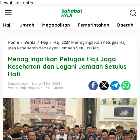
Lewati ke konten
Haji
Umrah
Megapolitan
Pemerintahan
Daerah
Home
/
Berita
/
Haji
/
Haji 2024
Menag Ingatkan Petugas Haji
Jaga Kesehatan dan Layani Jemaah Setulus Hati
Menag Ingatkan Petugas Haji Jaga
Kesehatan dan Layani Jemaah Setulus
Hati
Sahabathaji
Sabtu, 11 Mei 2024
Berita
,
Haji
,
Haji 2024
3411 Dilihat