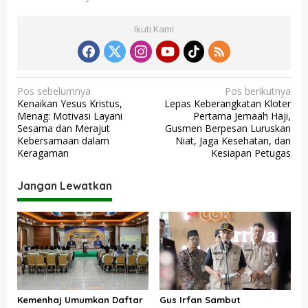
Ikuti Kami
N
Pos sebelumnya
Pos berikutnya
Kenaikan Yesus Kristus,
Lepas Keberangkatan Kloter
a
Menag: Motivasi Layani
Pertama Jemaah Haji,
v
Sesama dan Merajut
Gusmen Berpesan Luruskan
Kebersamaan dalam
Niat, Jaga Kesehatan, dan
i
Keragaman
Kesiapan Petugas
g
a
Jangan Lewatkan
s
i
p
o
s
Kemenhaj Umumkan Daftar
Gus Irfan Sambut