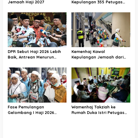
Jemaah Haji 2027
Kepulangan 355 Petugas
Haji PPIH Daker Makkah
DPR Sebut Haji 2026 Lebih
Kemenhaj Kawal
Baik, Antrean Menurun
Kepulangan Jemaah dari
Layanan Jemaah Meningkat
Tanah Suci, Air Zamzam
Akan Didistribusikan di
Tanah Air
Fase Pemulangan
Wamenhaj Takziah ke
Gelombang I Haji 2026
Rumah Duka Istri Petugas
Berakhir, Lebih dari 95 Ribu
Haji, Sampaikan Duka dan
Jemaah Indonesia Telah
Penghormatan atas
Kembali ke Tanah Air
Amanah yang Tetap
Ditunaikan