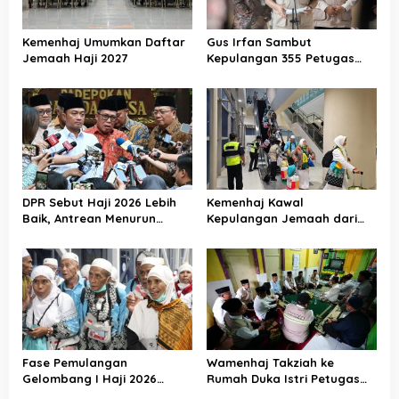
p
o
Kemenhaj Umumkan Daftar
Gus Irfan Sambut
s
Jemaah Haji 2027
Kepulangan 355 Petugas
Haji PPIH Daker Makkah
DPR Sebut Haji 2026 Lebih
Kemenhaj Kawal
Baik, Antrean Menurun
Kepulangan Jemaah dari
Layanan Jemaah Meningkat
Tanah Suci, Air Zamzam
Akan Didistribusikan di
Tanah Air
Fase Pemulangan
Wamenhaj Takziah ke
Gelombang I Haji 2026
Rumah Duka Istri Petugas
Berakhir, Lebih dari 95 Ribu
Haji, Sampaikan Duka dan