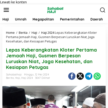
Lewati ke konten
Haji
Umrah
Megapolitan
Pemerintahan
Daerah
Home
/
Berita
/
Haji
/
Haji 2024
Lepas Keberangkatan Kloter
Pertama Jemaah Haji, Gusmen Berpesan Luruskan Niat, Jaga
Kesehatan, dan Kesiapan Petugas
Lepas Keberangkatan Kloter Pertama
Jemaah Haji, Gusmen Berpesan
Luruskan Niat, Jaga Kesehatan, dan
Kesiapan Petugas
Sahabathaji
Minggu, 12 Mei 2024
Berita
,
Haji
,
Haji 2024
3047 Dilihat