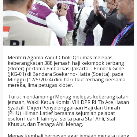
Menteri Agama Yaqut Cholil Qoumas melepas
keberangkatan 388 jemaah haji kelompok terbang
(kloter) pertama Embarkasi Jakarta – Pondok Gede
(JKG-01) di Bandara Soekarno-Hatta (Soetta), pada
Minggu (12/5/2024) dini hari. Ikut terbang bersama
mereka, lima petugas kloter.
Turut mendampingi Menag melepas keberangkatan
jemaah, Wakil Ketua Komisi VIII DPR RI Tb Ace Hasan
Syadzili, Dirjen Penyelenggaraan Haji dan Umrah
(PHU) Hilman Latief bersama sejumlah pejabat
eselon I dan II lainnya, serta para Staf Ahli, Staf
Khusus, dan Tenaga Ahli Menag.
Menag kembali berpesan agar jemaah menata ulang