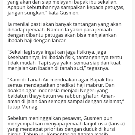
yang akan dan siap melayani bapak ibu sekalian.
Apapun kebutuhannya sampaikan kepada petugas,
jangan sungkan,” kata Gusmen.
Ia menilai pasti akan banyak tantangan yang akan
dihadapi jemaah. Namun Ia yakin para jemaah
dengan dibantu petugas akan bisa menjalankan
ibadah haji dengan lancar.
“Sekali lagi saya ingatkan jaga fisiknya, jaga
kesehatannya, ini ibadah fisik, tantangannya tentu
tidak mudah. Tapi saya yakin semua siap dan kuat
menjalankan ibadah di tanah suci,” tegasnya.
“Kami di Tanah Air mendoakan agar Bapak Ibu
semua mendapatkan predikat haji mabrur. Dan
doakan agar Indonesia menjadi Negeri yang
baldatun thayyibatun wa rabbun ghafur. Aman-
aman di jalan dan semoga sampai dengan selamat,”
tutup Menag.
Sebelum meninggalkan pesawat, Gusmen pun
menyempatkan menyapa jemaah lanjut usia (lansia)
yang mendapat prioritas dengan duduk di kursi
bisnis. Tahun ini, Kementerian Agama masih