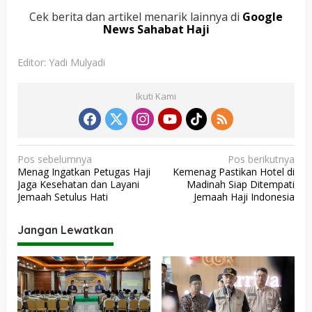
Cek berita dan artikel menarik lainnya di
Google
News Sahabat Haji
Editor: Yadi Mulyadi
Ikuti Kami
N
Pos sebelumnya
Pos berikutnya
Menag Ingatkan Petugas Haji
Kemenag Pastikan Hotel di
a
Jaga Kesehatan dan Layani
Madinah Siap Ditempati
v
Jemaah Setulus Hati
Jemaah Haji Indonesia
i
Jangan Lewatkan
g
a
s
i