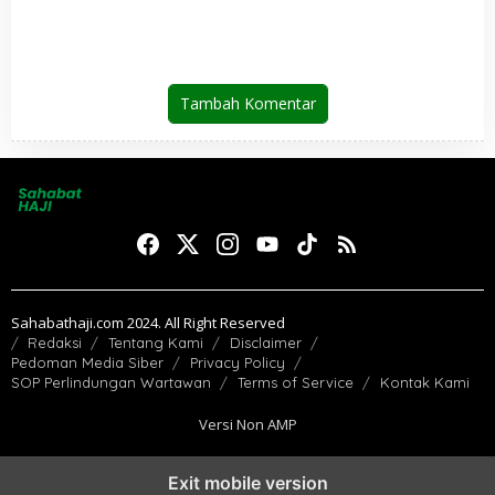
Jemaah Indonesia Telah
Penghormatan atas
Kembali ke Tanah Air
Amanah yang Tetap
Ditunaikan
Tambah Komentar
Sahabathaji.com 2024. All Right Reserved
Redaksi
Tentang Kami
Disclaimer
Pedoman Media Siber
Privacy Policy
SOP Perlindungan Wartawan
Terms of Service
Kontak Kami
Versi Non AMP
Exit mobile version