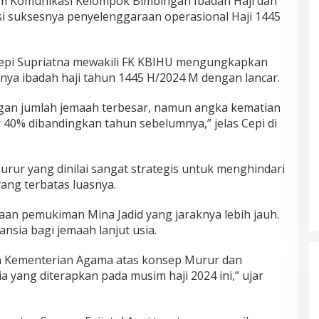
m Komunikasi Kelompok Bimbingan Ibadah Haji dan
i suksesnya penyelenggaraan operasional Haji 1445
 Cepi Supriatna mewakili FK KBIHU mengungkapkan
nya ibadah haji tahun 1445 H/2024 M dengan lancar.
ngan jumlah jemaah terbesar, namun angka kematian
40% dibandingkan tahun sebelumnya,” jelas Cepi di
rur yang dinilai sangat strategis untuk menghindari
ang terbatas luasnya.
an pemukiman Mina Jadid yang jaraknya lebih jauh.
nsia bagi jemaah lanjut usia.
a Kementerian Agama atas konsep Murur dan
yang diterapkan pada musim haji 2024 ini,” ujar