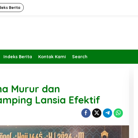
deks Berita
Indeks Berita
Kontak Kami
Search
ma Murur dan
ping Lansia Efektif
Kembalikan Peran dan Fungsi
KBIHU Pada Jalurnya