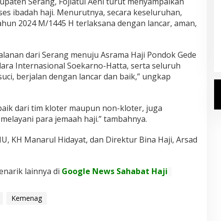
bupaten Serang, Fojiatul Aeni turut menyampaikan
ses ibadah haji. Menurutnya, secara keseluruhan,
ahun 2024 M/1445 H terlaksana dengan lancar, aman,
Kemenhaj Umumkan Daftar
Jemaah Haji 2027
Di Haji
|
Senin, 20 Juli 2026
rjalanan dari Serang menuju Asrama Haji Pondok Gede
ara Internasional Soekarno-Hatta, serta seluruh
suci, berjalan dengan lancar dan baik,” ungkap
baik dari tim kloter maupun non-kloter, juga
melayani para jemaah haji.” tambahnya.
U, KH Manarul Hidayat, dan Direktur Bina Haji, Arsad
enarik lainnya di
Google News Sahabat Haji
Kemenag