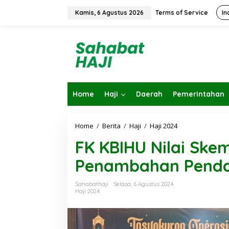
L
e
Kamis, 6 Agustus 2026
Terms of Service
In
w
a
t
i
k
e
k
o
Home
Haji
Daerah
Pemerintahan
n
t
e
n
Home
/
Berita
/
Haji
/
Haji 2024
F
K
FK KBIHU Nilai Ske
K
B
Penambahan Pendam
I
H
U
Sahabathaji
Selasa, 6 Agustus 2024
N
Haji 2024
i
l
a
i