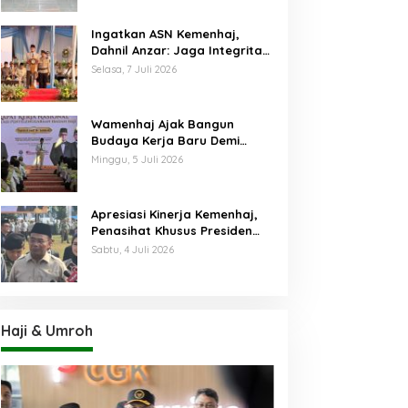
Ingatkan ASN Kemenhaj,
Dahnil Anzar: Jaga Integritas,
Hentikan Praktik Menjadikan
Selasa, 7 Juli 2026
Jemaah sebagai Komoditas
Wamenhaj Ajak Bangun
Budaya Kerja Baru Demi
Pelayanan Terbaik bagi
Minggu, 5 Juli 2026
Jemaah
Apresiasi Kinerja Kemenhaj,
Penasihat Khusus Presiden
Nilai Transisi
Sabtu, 4 Juli 2026
Penyelenggaraan Haji
Berjalan Baik
Haji & Umroh