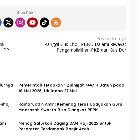
Ikuti Kami
Pos berikutnya
mik
Panggil Gus Choi, PBNU Dalami Riwayat
i’ PP
Pengambilalihan PKB dari Gus Dur
lurnya
Pemerintah Tetapkan 1 Zulhijjah 1447 H Jatuh pada
18 Mei 2026, Iduladha 27 Mei
enhaj
Kamaruddin Amin: Kemenag Terus Upayakan Guru
Madrasah Swasta Bisa Diangkat PPPK
lam
Menag Salurkan Daging DAM Haji 2025 untuk
Pesantren Terdampak Banjir Aceh