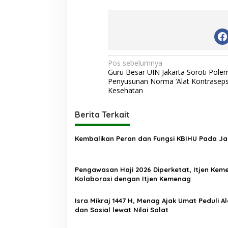
N
Pos sebelumnya
Guru Besar UIN Jakarta Soroti Pole
a
Penyusunan Norma ‘Alat Kontraseps
v
Kesehatan
i
Berita Terkait
g
a
Kembalikan Peran dan Fungsi KBIHU Pada Ja
s
i
Pengawasan Haji 2026 Diperketat, Itjen Kem
p
Kolaborasi dengan Itjen Kemenag
o
Isra Mikraj 1447 H, Menag Ajak Umat Peduli A
s
dan Sosial lewat Nilai Salat