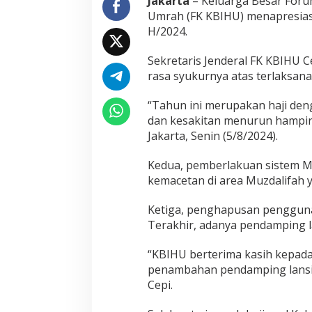
Jakarta
– Keluarga Besar Foru
n
Umrah (FK KBIHU) menapresias
d
H/2024.
a
m
Sekretaris Jenderal FK KBIHU
p
i
rasa syukurnya atas terlaksana
n
g
“Tahun ini merupakan haji de
L
dan kesakitan menurun hampir 
a
Jakarta, Senin (5/8/2024).
n
s
i
Kedua, pemberlakuan sistem Mu
a
kemacetan di area Muzdalifah y
E
f
Ketiga, penghapusan pengguna
e
Terakhir, adanya pendamping la
k
t
i
“KBIHU berterima kasih kepad
f
penambahan pendamping lansia 
Cepi.