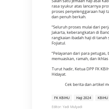
Salah satu jemaah haji asal Ka
rasa syukur atas lancarnya pro
proses penyelenggaraan haji t
dan penuh berkah.
“Seluruh proses mulai dari pe
Jakarta, keberangkatan di Band
rangkaian ibadah haji di tanah 
Fojiatul.
“Pelayanan dari para petugas, 
memuaskan, ramah, dan ikhlas 
Turut hadir, Ketua DPP FK KBIH
Hidayat.
Cek berita dan artikel m
FK KBIHU
Haji 2024
KBIHU
Editor: Yadi Mulyadi