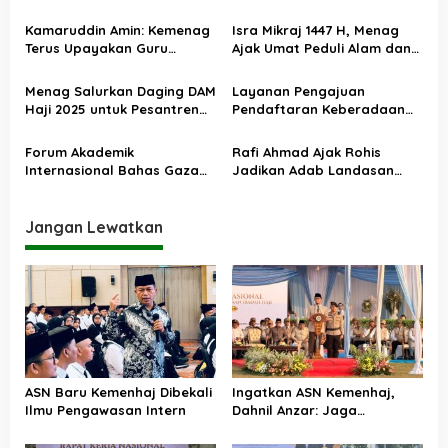
18 Mei 2026, Iduladha 27 Mei
Kolaborasi dengan Itjen
i
Kemenag
Kamaruddin Amin: Kemenag
Isra Mikraj 1447 H, Menag
p
Terus Upayakan Guru
Ajak Umat Peduli Alam dan
o
Madrasah Swasta Bisa
Sosial lewat Nilai Salat
Diangkat PPPK
s
Menag Salurkan Daging DAM
Layanan Pengajuan
Haji 2025 untuk Pesantren
Pendaftaran Keberadaan
Terdampak Banjir Aceh
Pesantren Dibuka Kembali 1
Januari 2026
Forum Akademik
Rafi Ahmad Ajak Rohis
Internasional Bahas Gaza
Jadikan Adab Landasan
dan Perdamaian Dunia
Utama Kehidupan
Jangan Lewatkan
ASN Baru Kemenhaj Dibekali
Ingatkan ASN Kemenhaj,
Ilmu Pengawasan Intern
Dahnil Anzar: Jaga
Integritas, Hentikan Praktik
Menjadikan Jemaah