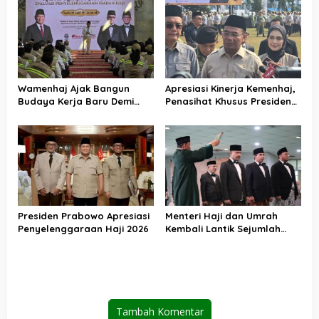
sebagai Komoditas
Wamenhaj Ajak Bangun
Apresiasi Kinerja Kemenhaj,
Budaya Kerja Baru Demi
Penasihat Khusus Presiden
Pelayanan Terbaik bagi
Nilai Transisi
Jemaah
Penyelenggaraan Haji
Berjalan Baik
Presiden Prabowo Apresiasi
Menteri Haji dan Umrah
Penyelenggaraan Haji 2026
Kembali Lantik Sejumlah
Pejabat Strategis, Berikut
Daftarnya
Tambah Komentar