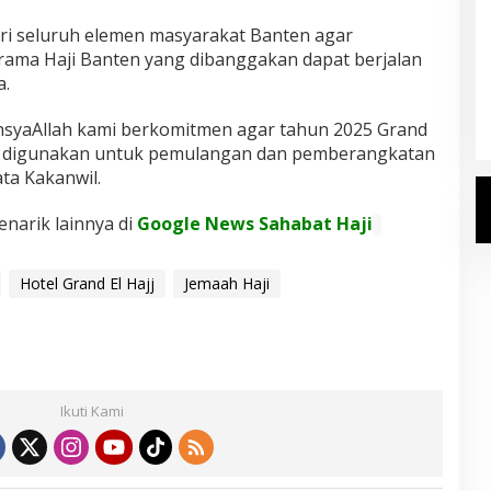
i seluruh elemen masyarakat Banten agar
rama Haji Banten yang dibanggakan dapat berjalan
Kemenhaj Umumkan Daftar
a.
Jemaah Haji 2027
Di Haji
|
Senin, 20 Juli 2026
nsyaAllah kami berkomitmen agar tahun 2025 Grand
isa digunakan untuk pemulangan dan pemberangkatan
ata Kakanwil.
enarik lainnya di
Google News Sahabat Haji
Hotel Grand El Hajj
Jemaah Haji
Ikuti Kami