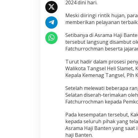
2024 dini hari.
d
i
Meski diiringi rintik hujan, p
A
s
memberikan pelayanan terbaik 
r
a
Setibanya di Asrama Haji Bante
m
tersebut langsung disambut o
a
Fatchurrochman beserta jajara
H
a
j
Turut hadir dalam prosesi peny
i
Walikota Tangsel Heli Slamet,
B
Kepala Kemenag Tangsel, Plh 
a
n
Setelah melewati beberapa ran
t
e
Selatan diserah-terimakan ol
n
Fatchurrochman kepada Pemko
Pada kesempatan tersebut, Ka
kepada seluruh pihak yang te
Asrama Haji Banten yang saat 
haji Banten.