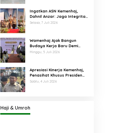
Ingatkan ASN Kemenhaj,
Dahnil Anzar: Jaga Integritas,
Hentikan Praktik Menjadikan
Selasa, 7 Juli 2026
Jemaah sebagai Komoditas
Wamenhaj Ajak Bangun
Budaya Kerja Baru Demi
Pelayanan Terbaik bagi
Minggu, 5 Juli 2026
Jemaah
Apresiasi Kinerja Kemenhaj,
Penasihat Khusus Presiden
Nilai Transisi
Sabtu, 4 Juli 2026
Penyelenggaraan Haji
Berjalan Baik
Haji & Umroh