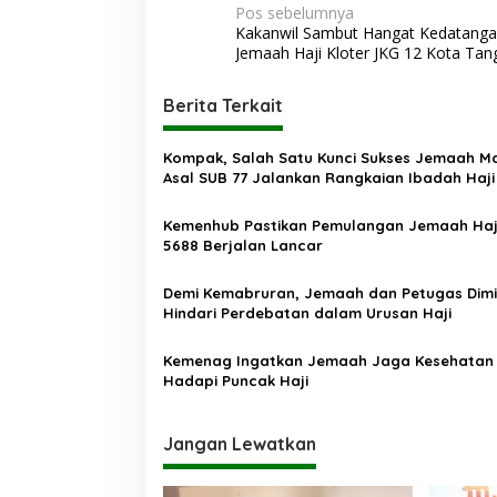
N
Pos sebelumnya
Kakanwil Sambut Hangat Kedatanga
a
Jemaah Haji Kloter JKG 12 Kota Tan
v
i
Berita Terkait
g
Kompak, Salah Satu Kunci Sukses Jemaah Ma
a
Asal SUB 77 Jalankan Rangkaian Ibadah Haji 
s
Tanah Suci
Kemenhub Pastikan Pemulangan Jemaah Haj
i
5688 Berjalan Lancar
p
o
Demi Kemabruran, Jemaah dan Petugas Dim
Hindari Perdebatan dalam Urusan Haji
s
Kemenag Ingatkan Jemaah Jaga Kesehatan 
Hadapi Puncak Haji
Jangan Lewatkan