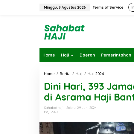
L
e
Minggu, 9 Agustus 2026
Terms of Service
I
w
a
t
i
k
e
k
o
Home
Haji
Daerah
Pemerintahan
n
t
e
n
Home
/
Berita
/
Haji
/
Haji 2024
D
i
Dini Hari, 393 Jama
n
i
di Asrama Haji Ban
H
a
r
Sahabathaji
Sabtu, 29 Juni 2024
i
Haji 2024
,
3
9
3