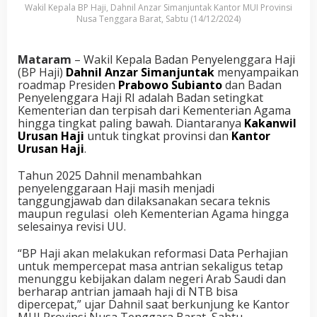
Wakil Kepala BP Haji, Dahnil Anzar Simanjuntak Kantor MUI Provinsi
Nusa Tenggara Barat, Sabtu (14/12/2024)
Mataram
– Wakil Kepala Badan Penyelenggara Haji
(BP Haji)
Dahnil Anzar Simanjuntak
menyampaikan
roadmap Presiden
Prabowo Subianto
dan Badan
Penyelenggara Haji RI adalah Badan setingkat
Kementerian dan terpisah dari Kementerian Agama
hingga tingkat paling bawah. Diantaranya
Kakanwil
Urusan Haji
untuk tingkat provinsi dan
Kantor
Urusan Haji
.
Tahun 2025 Dahnil menambahkan
penyelenggaraan Haji masih menjadi
tanggungjawab dan dilaksanakan secara teknis
maupun regulasi oleh Kementerian Agama hingga
selesainya revisi UU.
“BP Haji akan melakukan reformasi Data Perhajian
untuk mempercepat masa antrian sekaligus tetap
menunggu kebijakan dalam negeri Arab Saudi dan
berharap antrian jamaah haji di NTB bisa
dipercepat,” ujar Dahnil saat berkunjung ke Kantor
MUI Provinsi Nusa Tenggara Barat, Sabtu