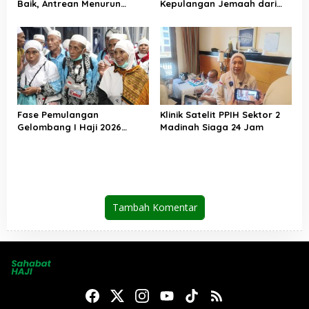
Baik, Antrean Menurun
Kepulangan Jemaah dari
Layanan Jemaah Meningkat
Tanah Suci, Air Zamzam
Akan Didistribusikan di
Tanah Air
Fase Pemulangan
Klinik Satelit PPIH Sektor 2
Gelombang I Haji 2026
Madinah Siaga 24 Jam
Berakhir, Lebih dari 95 Ribu
Jemaah Indonesia Telah
Kembali ke Tanah Air
Tambah Komentar