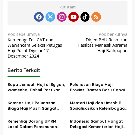
Ikuti Kami
N
Pos sebelumnya
Pos berikutnya
Kemenag: Tes CAT dan
Dirjen PHU Resmikan
a
Wawancara Seleksi Petugas
Fasilitas Manasik Asrama
v
Haji Pusat Digelar 17
Haji Balikpapan
Desember 2024
i
g
Berita Terkait
a
s
Sapa Jemaah Haji di Syiyah,
Pelunasan Biaya Haji
Wamenhaj Dahnil Pastikan
Provinsi Banten Baru Capai
i
Layanan Hotel dan
43 Persen
p
Konsumsi Optimal
Komnas Haji: Pelunasan
Menteri Haji dan Umroh RI
o
Biaya Haji Masih Sangat
Sosialisasikan Kelembagaan
Rendah
dan Persiapan
s
Penyelenggaraan Ibadah
Kemenhaj Dorong UMKM
Indonesia Sambut Hangat
Haji di Kanwil Jawa Barat
Lokal Dalam Pemenuhan
Delegasi Kementerian Haji
Konsumsi Haji 2026
dan Umrah Arab Saudi