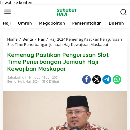
Lewati ke konten
Haji
Umrah
Megapolitan
Pemerintahan
Daerah
Home
/
Berita
/
Haji
/
Haji 2024
Kemenag Pastikan Pengurusan
Slot Time Penerbangan Jemaah Haji Kewajiban Maskapai
Kemenag Pastikan Pengurusan Slot
Time Penerbangan Jemaah Haji
Kewajiban Maskapai
Sahabathaji
Minggu, 14 Juli 2024
Berita
,
Haji
,
Haji 2024
3810 Dilihat