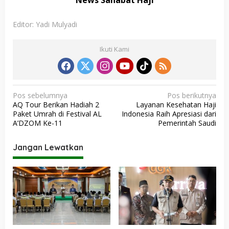
Editor: Yadi Mulyadi
Ikuti Kami
N
Pos sebelumnya
Pos berikutnya
AQ Tour Berikan Hadiah 2
Layanan Kesehatan Haji
a
Paket Umrah di Festival AL
Indonesia Raih Apresiasi dari
v
A’DZOM Ke-11
Pemerintah Saudi
i
Jangan Lewatkan
g
a
s
i
p
o