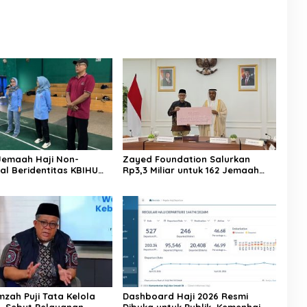
Jemaah Haji Non-
Zayed Foundation Salurkan
al Beridentitas KBIHU
Rp3,3 Miliar untuk 162 Jemaah
nhaj Lebak: Kami Tunggu
Haji Indonesia, Perkuat Kerja
usat
Sama Haji RI–UEA
mzah Puji Tata Kelola
Dashboard Haji 2026 Resmi