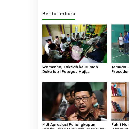
Berita Terbaru
Wamenhaj Takziah ke Rumah
Temuan 
Duka Istri Petugas Haji,
Prosedur
Sampaikan Duka dan
AA, Keme
Penghormatan atas Amanah
Arahan P
yang Tetap Ditunaikan
MUI Apresiasi Penangkapan
Fahri Ha