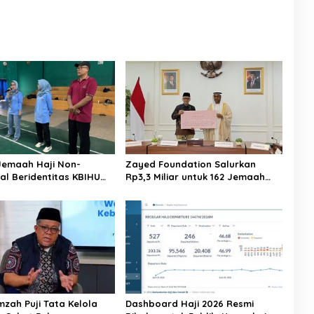
Jemaah Haji Non-
Zayed Foundation Salurkan
al Beridentitas KBIHU
Rp3,3 Miliar untuk 162 Jemaah
nhaj Lebak: Kami Tunggu
Haji Indonesia, Perkuat Kerja
usat
Sama Haji RI–UEA
mzah Puji Tata Kelola
Dashboard Haji 2026 Resmi