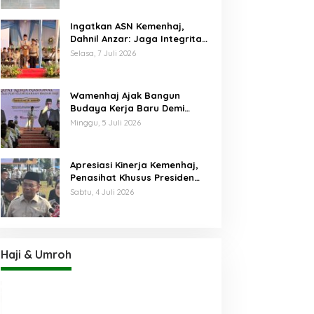
Ingatkan ASN Kemenhaj,
Dahnil Anzar: Jaga Integritas,
Hentikan Praktik Menjadikan
Selasa, 7 Juli 2026
Jemaah sebagai Komoditas
Wamenhaj Ajak Bangun
Budaya Kerja Baru Demi
Pelayanan Terbaik bagi
Minggu, 5 Juli 2026
Jemaah
Apresiasi Kinerja Kemenhaj,
Penasihat Khusus Presiden
Nilai Transisi
Sabtu, 4 Juli 2026
Penyelenggaraan Haji
Berjalan Baik
Haji & Umroh