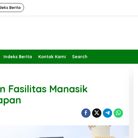
deks Berita
Indeks Berita
Kontak Kami
Search
 Fasilitas Manasik
papan
Kembalikan Peran dan Fungsi
KBIHU Pada Jalurnya