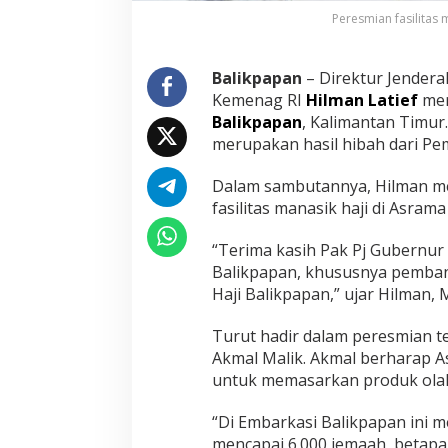
m
Peresmian fasilitas 
a
H
a
Balikpapan
– Direktur Jendera
j
Kemenag RI
Hilman Latief
mer
i
Balikpapan
, Kalimantan Timur
B
merupakan hasil hibah dari Pe
a
l
i
Dalam sambutannya, Hilman men
k
fasilitas manasik haji di Asrama
p
a
“Terima kasih Pak Pj Gubernur 
p
a
Balikpapan, khususnya pemban
n
Haji Balikpapan,” ujar Hilman, 
Turut hadir dalam peresmian t
Akmal Malik. Akmal berharap 
untuk memasarkan produk olaha
“Di Embarkasi Balikpapan ini 
mencapai 6.000 jemaah, betapa