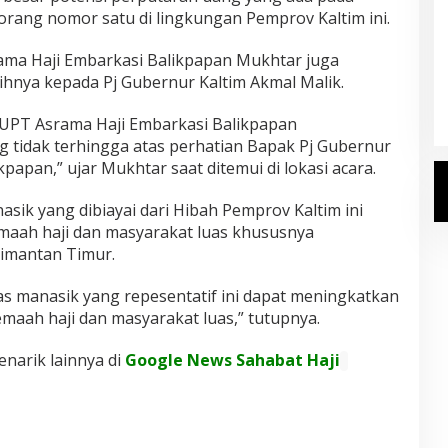
orang nomor satu di lingkungan Pemprov Kaltim ini.
Kemenhaj Umumkan Daftar
ama Haji Embarkasi Balikpapan Mukhtar juga
Jemaah Haji 2027
hnya kepada Pj Gubernur Kaltim Akmal Malik.
Di Haji
|
Senin, 20 Juli 2026
 UPT Asrama Haji Embarkasi Balikpapan
 tidak terhingga atas perhatian Bapak Pj Gubernur
papan,” ujar Mukhtar saat ditemui di lokasi acara.
asik yang dibiayai dari Hibah Pemprov Kaltim ini
maah haji dan masyarakat luas khususnya
limantan Timur.
as manasik yang repesentatif ini dapat meningkatkan
maah haji dan masyarakat luas,” tutupnya.
enarik lainnya di
Google News Sahabat Haji