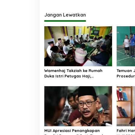
Jangan Lewatkan
Wamenhaj Takziah ke Rumah
Temuan 
Duka Istri Petugas Haji,
Prosedur
Sampaikan Duka dan
AA, Keme
Penghormatan atas Amanah
Arahan P
yang Tetap Ditunaikan
MUI Apresiasi Penangkapan
Fahri Ha