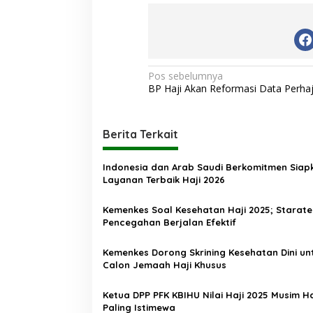
N
Pos sebelumnya
BP Haji Akan Reformasi Data Perha
a
v
i
Berita Terkait
g
Indonesia dan Arab Saudi Berkomitmen Siap
a
Layanan Terbaik Haji 2026
s
Kemenkes Soal Kesehatan Haji 2025; Starate
i
Pencegahan Berjalan Efektif
p
o
Kemenkes Dorong Skrining Kesehatan Dini un
Calon Jemaah Haji Khusus
s
Ketua DPP PFK KBIHU Nilai Haji 2025 Musim Ha
Paling Istimewa