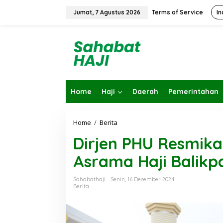
L
e
Jumat, 7 Agustus 2026
Terms of Service
In
w
a
t
i
k
e
k
o
Home
Haji
Daerah
Pemerintahan
n
t
e
n
Home
/
Berita
D
i
Dirjen PHU Resmikan
r
j
Asrama Haji Balik
e
n
P
Sahabathaji
Senin, 16 Desember 2024
H
Berita
U
R
e
s