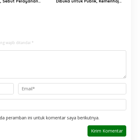
6, Sebut Pelayanan
Dibuka untuk Publik, Kemenhaj
ulai Naik Kelas
Perkuat Transparansi dan Akses
Informasi Jemaah
ng wajib ditandai
*
da peramban ini untuk komentar saya berikutnya.