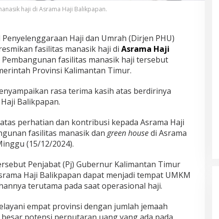
manasik haji di Asrama Haji Balikpapan.
l Penyelenggaraan Haji dan Umrah (Dirjen PHU)
esmikan fasilitas manasik haji di
Asrama Haji
. Pembangunan fasilitas manasik haji tersebut
merintah Provinsi Kalimantan Timur.
yampaikan rasa terima kasih atas berdirinya
 Haji Balikpapan.
atas perhatian dan kontribusi kepada Asrama Haji
gunan fasilitas manasik dan
green house
di Asrama
Minggu (15/12/2024).
ersebut Penjabat (Pj) Gubernur Kalimantan Timur
Asrama Haji Balikpapan dapat menjadi tempat UMKM
nnya terutama pada saat operasional haji.
melayani empat provinsi dengan jumlah jemaah
 besar potensi perputaran uang yang ada pada