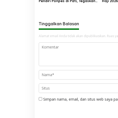
Pendiri Ponpes di Pati, Tegaskan
Haji 202
Tak Ada Tempat bagi Perusak
Jemaah M
Akhlak Pesantren
Tinggalkan Balasan
Alamat email Anda tidak akan dipublikasikan.
Ruas ya
Simpan nama, email, dan situs web saya pa