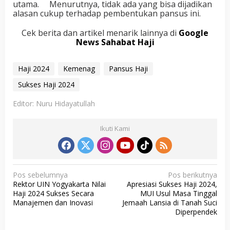
utama. Menurutnya, tidak ada yang bisa dijadikan
alasan cukup terhadap pembentukan pansus ini.
Cek berita dan artikel menarik lainnya di
Google
News Sahabat Haji
Haji 2024
Kemenag
Pansus Haji
Sukses Haji 2024
Editor: Nuru Hidayatullah
Ikuti Kami
N
Pos sebelumnya
Pos berikutnya
Rektor UIN Yogyakarta Nilai
Apresiasi Sukses Haji 2024,
a
Haji 2024 Sukses Secara
MUI Usul Masa Tinggal
v
Manajemen dan Inovasi
Jemaah Lansia di Tanah Suci
Diperpendek
i