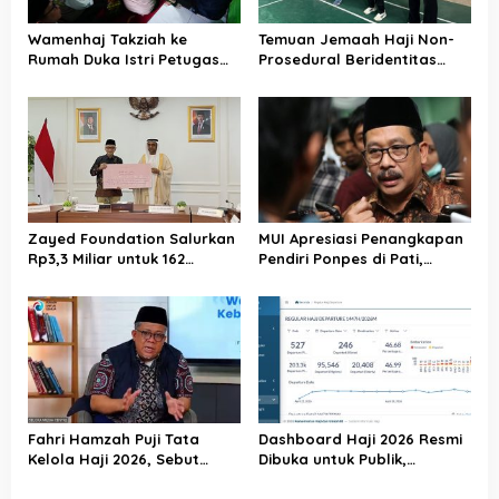
Wamenhaj Takziah ke
Temuan Jemaah Haji Non-
Rumah Duka Istri Petugas
Prosedural Beridentitas
Haji, Sampaikan Duka dan
KBIHU AA, Kemenhaj Lebak:
Penghormatan atas
Kami Tunggu Arahan Pusat
Amanah yang Tetap
Ditunaikan
Zayed Foundation Salurkan
MUI Apresiasi Penangkapan
Rp3,3 Miliar untuk 162
Pendiri Ponpes di Pati,
Jemaah Haji Indonesia,
Tegaskan Tak Ada Tempat
Perkuat Kerja Sama Haji RI–
bagi Perusak Akhlak
UEA
Pesantren
Fahri Hamzah Puji Tata
Dashboard Haji 2026 Resmi
Kelola Haji 2026, Sebut
Dibuka untuk Publik,
Pelayanan Jemaah Mulai
Kemenhaj Perkuat
Naik Kelas
Transparansi dan Akses