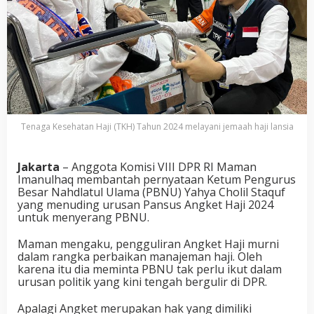
Tenaga Kesehatan Haji (TKH) Tahun 2024 melayani jemaah haji lansia
Jakarta
– Anggota Komisi VIII DPR RI Maman
Imanulhaq membantah pernyataan Ketum Pengurus
Besar Nahdlatul Ulama (PBNU) Yahya Cholil Staquf
yang menuding urusan Pansus Angket Haji 2024
untuk menyerang PBNU.
Maman mengaku, pengguliran Angket Haji murni
dalam rangka perbaikan manajeman haji. Oleh
karena itu dia meminta PBNU tak perlu ikut dalam
urusan politik yang kini tengah bergulir di DPR.
Apalagi Angket merupakan hak yang dimiliki