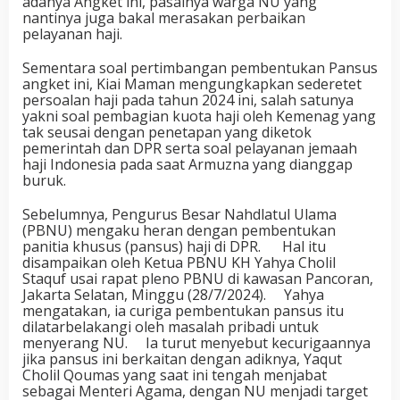
adanya Angket ini, pasalnya warga NU yang
nantinya juga bakal merasakan perbaikan
pelayanan haji.
Sementara soal pertimbangan pembentukan Pansus
angket ini, Kiai Maman mengungkapkan sederetet
persoalan haji pada tahun 2024 ini, salah satunya
yakni soal pembagian kuota haji oleh Kemenag yang
tak seusai dengan penetapan yang diketok
pemerintah dan DPR serta soal pelayanan jemaah
haji Indonesia pada saat Armuzna yang dianggap
buruk.
Sebelumnya, Pengurus Besar Nahdlatul Ulama
(PBNU) mengaku heran dengan pembentukan
panitia khusus (pansus) haji di DPR. Hal itu
disampaikan oleh Ketua PBNU KH Yahya Cholil
Staquf usai rapat pleno PBNU di kawasan Pancoran,
Jakarta Selatan, Minggu (28/7/2024). Yahya
mengatakan, ia curiga pembentukan pansus itu
dilatarbelakangi oleh masalah pribadi untuk
menyerang NU. Ia turut menyebut kecurigaannya
jika pansus ini berkaitan dengan adiknya, Yaqut
Cholil Qoumas yang saat ini tengah menjabat
sebagai Menteri Agama, dengan NU menjadi target