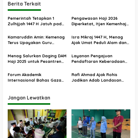
g
Berita Terkait
a
s
Pemerintah Tetapkan 1
Pengawasan Haji 2026
Zulhijjah 1447 H Jatuh pada
Diperketat, Itjen Kemenhaj
i
18 Mei 2026, Iduladha 27 Mei
Kolaborasi dengan Itjen
p
Kemenag
Kamaruddin Amin: Kemenag
Isra Mikraj 1447 H, Menag
o
Terus Upayakan Guru
Ajak Umat Peduli Alam dan
Madrasah Swasta Bisa
Sosial lewat Nilai Salat
s
Diangkat PPPK
Menag Salurkan Daging DAM
Layanan Pengajuan
Haji 2025 untuk Pesantren
Pendaftaran Keberadaan
Terdampak Banjir Aceh
Pesantren Dibuka Kembali 1
Januari 2026
Forum Akademik
Rafi Ahmad Ajak Rohis
Internasional Bahas Gaza
Jadikan Adab Landasan
dan Perdamaian Dunia
Utama Kehidupan
Jangan Lewatkan