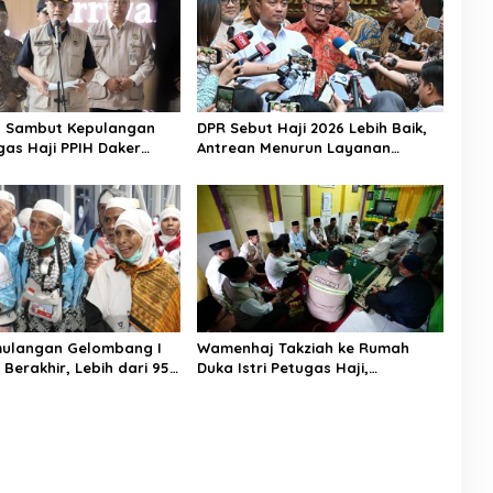
n Sambut Kepulangan
DPR Sebut Haji 2026 Lebih Baik,
gas Haji PPIH Daker
Antrean Menurun Layanan
Jemaah Meningkat
mulangan Gelombang I
Wamenhaj Takziah ke Rumah
 Berakhir, Lebih dari 95
Duka Istri Petugas Haji,
aah Indonesia Telah
Sampaikan Duka dan
ke Tanah Air
Penghormatan atas Amanah
yang Tetap Ditunaikan