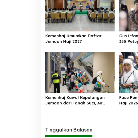
Kemenhaj Umumkan Daftar
Gus Irfa
Jemaah Haji 2027
355 Petu
Makkah
Kemenhaj Kawal Kepulangan
Fase Pe
Jemaah dari Tanah Suci, Air
Haji 2026
Zamzam Akan Didistribusikan di
Ribu Jem
Tanah Air
Kembali 
Tinggalkan Balasan