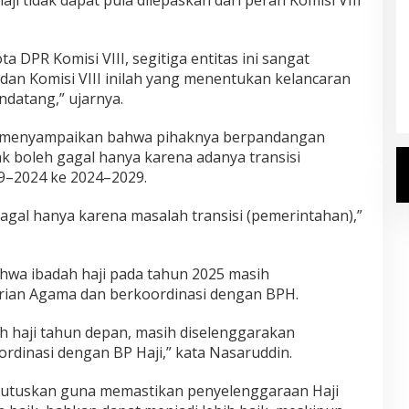
Kemenhaj Umumkan Daftar
a DPR Komisi VIII, segitiga entitas ini sangat
Jemaah Haji 2027
dan Komisi VIII inilah yang menentukan kelancaran
Di Haji
|
Senin, 20 Juli 2026
ndatang,” ujarnya.
h menyampaikan bahwa pihaknya berpandangan
k boleh gagal hanya karena adanya transisi
9–2024 ke 2024–2029.
 gagal hanya karena masalah transisi (pemerintahan),”
hwa ibadah haji pada tahun 2025 masih
rian Agama dan berkoordinasi dengan BPH.
 haji tahun depan, masih diselenggarakan
dinasi dengan BP Haji,” kata Nasaruddin.
iputuskan guna memastikan penyelenggaraan Haji