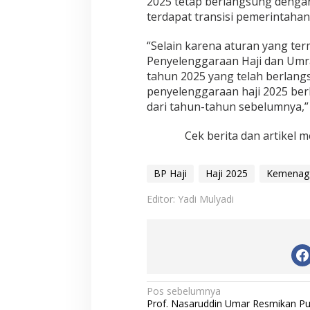
2025 tetap berlangsung dengan
terdapat transisi pemerintaha
“Selain karena aturan yang t
Penyelenggaraan Haji dan Umra
tahun 2025 yang telah berlang
penyelenggaraan haji 2025 ber
dari tahun-tahun sebelumnya,” 
Cek berita dan artikel m
BP Haji
Haji 2025
Kemenag
Editor: Yadi Mulyadi
N
Pos sebelumnya
Prof. Nasaruddin Umar Resmikan Pu