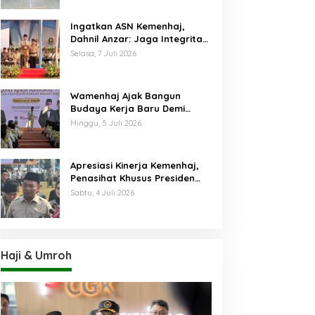
Ingatkan ASN Kemenhaj,
Dahnil Anzar: Jaga Integritas,
Hentikan Praktik Menjadikan
Selasa, 7 Juli 2026
Jemaah sebagai Komoditas
Wamenhaj Ajak Bangun
Budaya Kerja Baru Demi
Pelayanan Terbaik bagi
Minggu, 5 Juli 2026
Jemaah
Apresiasi Kinerja Kemenhaj,
Penasihat Khusus Presiden
Nilai Transisi
Sabtu, 4 Juli 2026
Penyelenggaraan Haji
Berjalan Baik
Haji & Umroh