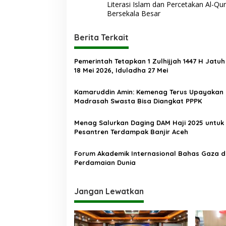
a
Literasi Islam dan Percetakan Al-Qu
v
Bersekala Besar
i
Berita Terkait
g
a
Pemerintah Tetapkan 1 Zulhijjah 1447 H Jatu
s
18 Mei 2026, Iduladha 27 Mei
i
Kamaruddin Amin: Kemenag Terus Upayakan
p
Madrasah Swasta Bisa Diangkat PPPK
o
Menag Salurkan Daging DAM Haji 2025 untuk
s
Pesantren Terdampak Banjir Aceh
Forum Akademik Internasional Bahas Gaza 
Perdamaian Dunia
Jangan Lewatkan