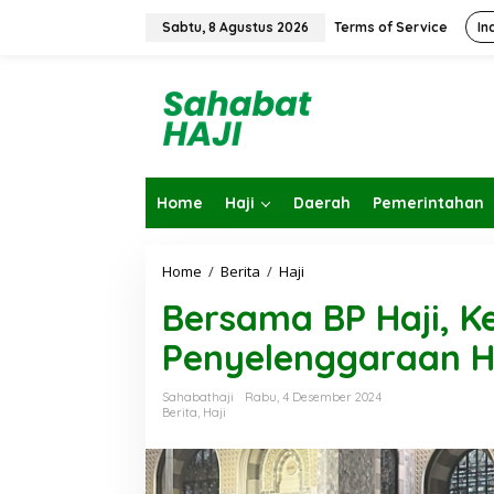
L
e
Sabtu, 8 Agustus 2026
Terms of Service
In
w
a
t
i
k
e
k
o
Home
Haji
Daerah
Pemerintahan
n
t
e
n
Home
/
Berita
/
Haji
B
e
Bersama BP Haji, 
r
s
Penyelenggaraan H
a
m
a
Sahabathaji
Rabu, 4 Desember 2024
B
Berita
,
Haji
P
H
a
j