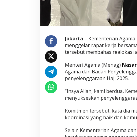
y
e
l
e
n
g
Jakarta
– Kementerian Agama
g
a
menggelar rapat kerja bersama
r
tersebut membahas realokasi 
a
a
Menteri Agama (Menag)
Nasar
n
Agama dan Badan Penyelengga
H
a
penyelenggaraan Haji 2025.
j
i
“Insya Allah, kami berdua, Ke
2
menyukseskan penyelenggaraan
0
2
5
Komitmen tersebut, kata dia 
koordinasi yang baik dan komun
Selain Kementerian Agama da
kesuksesan penyelenggaraan haj