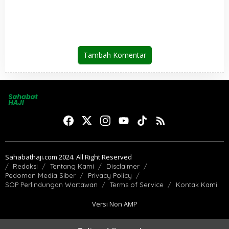
Berakhir, Lebih dari 95 Ribu
Jemaah Indonesia Telah
Kembali ke Tanah Air
Tambah Komentar
Sahabathaji.com 2024. All Right Reserved
Redaksi
Tentang Kami
Disclaimer
Pedoman Media Siber
Privacy Policy
SOP Perlindungan Wartawan
Terms of Service
Kontak Kami
Versi Non AMP