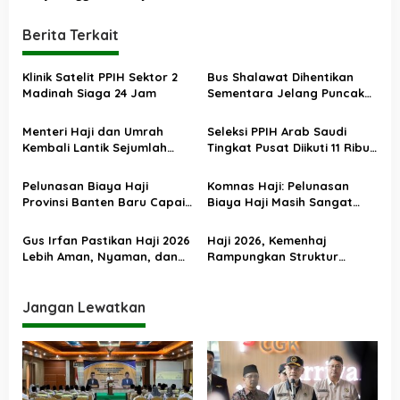
i
Berita Terkait
g
a
Klinik Satelit PPIH Sektor 2
Bus Shalawat Dihentikan
s
Madinah Siaga 24 Jam
Sementara Jelang Puncak
Haji 2026
i
Menteri Haji dan Umrah
Seleksi PPIH Arab Saudi
p
Kembali Lantik Sejumlah
Tingkat Pusat Diikuti 11 Ribu
o
Pejabat Strategis, Berikut
Pendaftar
Daftarnya
s
Pelunasan Biaya Haji
Komnas Haji: Pelunasan
Provinsi Banten Baru Capai
Biaya Haji Masih Sangat
43 Persen
Rendah
Gus Irfan Pastikan Haji 2026
Haji 2026, Kemenhaj
Lebih Aman, Nyaman, dan
Rampungkan Struktur
Terjangkau
Kelembagaan Kanwil dan
Kantor Kemenhaj
Jangan Lewatkan