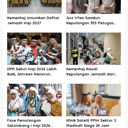
Kemenhaj Umumkan Daftar
Gus Irfan Sambut
Jemaah Haji 2027
Kepulangan 355 Petugas
Haji PPIH Daker Makkah
DPR Sebut Haji 2026 Lebih
Kemenhaj Kawal
Baik, Antrean Menurun
Kepulangan Jemaah dari
Layanan Jemaah Meningkat
Tanah Suci, Air Zamzam
Akan Didistribusikan di
Tanah Air
Fase Pemulangan
Klinik Satelit PPIH Sektor 2
Gelombang I Haji 2026
Madinah Siaga 24 Jam