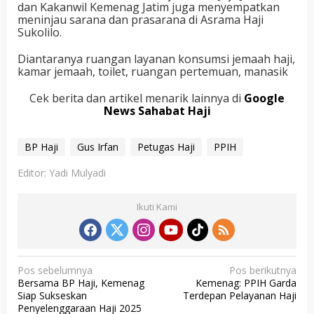
dan Kakanwil Kemenag Jatim juga menyempatkan
meninjau sarana dan prasarana di Asrama Haji
Sukolilo.
Diantaranya ruangan layanan konsumsi jemaah haji,
kamar jemaah, toilet, ruangan pertemuan, manasik
Cek berita dan artikel menarik lainnya di
Google
News Sahabat Haji
BP Haji
Gus Irfan
Petugas Haji
PPIH
Editor: Yadi Mulyadi
Ikuti Kami
N
Pos sebelumnya
Pos berikutnya
Bersama BP Haji, Kemenag
Kemenag: PPIH Garda
a
Siap Sukseskan
Terdepan Pelayanan Haji
v
Penyelenggaraan Haji 2025