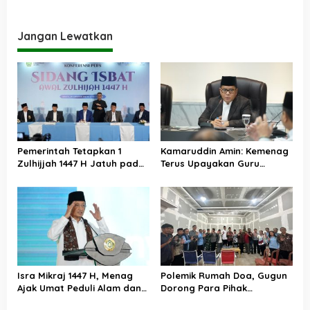
dan Perdamaian Dunia
Utama Kehidupan
Jangan Lewatkan
Pemerintah Tetapkan 1
Kamaruddin Amin: Kemenag
Zulhijjah 1447 H Jatuh pada
Terus Upayakan Guru
18 Mei 2026, Iduladha 27 Mei
Madrasah Swasta Bisa
Diangkat PPPK
Isra Mikraj 1447 H, Menag
Polemik Rumah Doa, Gugun
Ajak Umat Peduli Alam dan
Dorong Para Pihak
Sosial lewat Nilai Salat
Kedepankan Musyawarah