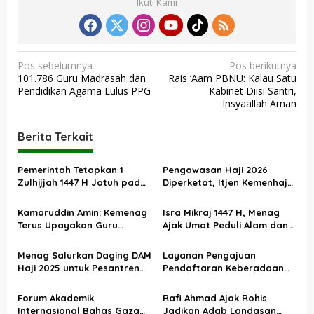
Ikuti Kami
N
Pos sebelumnya
Pos berikutnya
101.786 Guru Madrasah dan
Rais ‘Aam PBNU: Kalau Satu
a
Pendidikan Agama Lulus PPG
Kabinet Diisi Santri,
v
Insyaallah Aman
i
Berita Terkait
g
a
Pemerintah Tetapkan 1
Pengawasan Haji 2026
s
Zulhijjah 1447 H Jatuh pada
Diperketat, Itjen Kemenhaj
18 Mei 2026, Iduladha 27 Mei
Kolaborasi dengan Itjen
i
Kemenag
Kamaruddin Amin: Kemenag
Isra Mikraj 1447 H, Menag
p
Terus Upayakan Guru
Ajak Umat Peduli Alam dan
o
Madrasah Swasta Bisa
Sosial lewat Nilai Salat
Diangkat PPPK
s
Menag Salurkan Daging DAM
Layanan Pengajuan
Haji 2025 untuk Pesantren
Pendaftaran Keberadaan
Terdampak Banjir Aceh
Pesantren Dibuka Kembali 1
Januari 2026
Forum Akademik
Rafi Ahmad Ajak Rohis
Internasional Bahas Gaza
Jadikan Adab Landasan