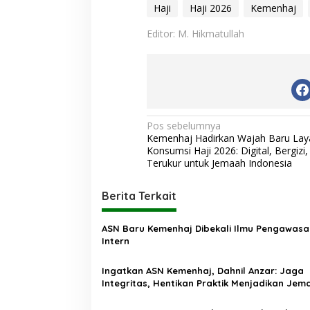
Haji
Haji 2026
Kemenhaj
Editor: M. Hikmatullah
N
Pos sebelumnya
Kemenhaj Hadirkan Wajah Baru La
a
Konsumsi Haji 2026: Digital, Bergizi,
v
Terukur untuk Jemaah Indonesia
i
Berita Terkait
g
a
ASN Baru Kemenhaj Dibekali Ilmu Pengawasa
s
Intern
i
Ingatkan ASN Kemenhaj, Dahnil Anzar: Jaga
p
Integritas, Hentikan Praktik Menjadikan Jem
sebagai Komoditas
o