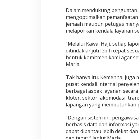
i
f
Dalam mendukung penguatan p
mengoptimalkan pemanfaatan p
jemaah maupun petugas menyam
melaporkan kendala layanan sec
“Melalui Kawal Haji, setiap la
ditindaklanjuti lebih cepat ses
bentuk komitmen kami agar seti
Maria.
Tak hanya itu, Kemenhaj juga
pusat kendali internal penyele
berbagai aspek layanan secara 
kloter, sektor, akomodasi, tra
lapangan yang membutuhkan p
“Dengan sistem ini, pengawasan
berbasis data dan informasi yan
dapat dipantau lebih dekat dan
dan tepat,” lanjut Maria.