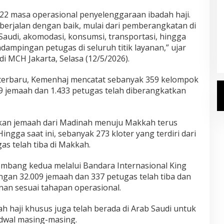
e-22 masa operasional penyelenggaraan ibadah haji.
berjalan dengan baik, mulai dari pemberangkatan di
umkan Daftar
Gus Irfan Sambut Kepulangan 355
Saudi, akomodasi, konsumsi, transportasi, hingga
aji 2027
Petugas Haji PPIH Daker Makkah
ampingan petugas di seluruh titik layanan,” ujar
n, 20 Juli 2026
Di Haji
|
Selasa, 23 Juni 2026
i MCH Jakarta, Selasa (12/5/2026).
 terbaru, Kemenhaj mencatat sebanyak
359 kelompok
9 jemaah
dan
1.433 petugas
telah diberangkatkan
akan jemaah dari Madinah menuju Makkah terus
Hingga saat ini, sebanyak
273 kloter
yang terdiri dari
gas
telah tiba di Makkah.
mbang kedua melalui Bandara Internasional King
ngan
32.009 jemaah
dan
337 petugas
telah tiba dan
nan sesuai tahapan operasional.
ah haji khusus
juga telah berada di Arab Saudi untuk
dwal masing-masing.