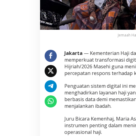
K
e
m
e
n
h
Jemaah Ha
a
j
P
Jakarta
— Kementerian Haji da
a
memperkuat transformasi digit
s
t
Hijriah/2026 Masehi guna meni
i
percepatan respons terhadap k
k
a
Penguatan sistem digital ini 
n
menghadirkan layanan haji yang
L
a
berbasis data demi memastika
y
menjalankan ibadah.
a
n
Juru Bicara Kemenhaj, Maria As
a
instrumen penting dalam menin
n
J
operasional haji.