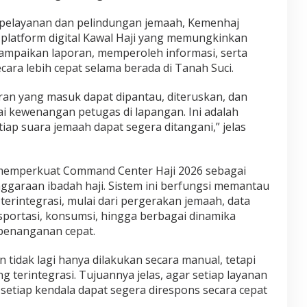
elayanan dan pelindungan jemaah, Kemenhaj
latform digital
Kawal Haji
yang memungkinkan
paikan laporan, memperoleh informasi, serta
ara lebih cepat selama berada di Tanah Suci.
poran yang masuk dapat dipantau, diteruskan, dan
uai kewenangan petugas di lapangan. Ini adalah
ap suara jemaah dapat segera ditangani,” jelas
 memperkuat
Command Center Haji 2026
sebagai
nggaraan ibadah haji. Sistem ini berfungsi memantau
terintegrasi, mulai dari pergerakan jemaah, data
nsportasi, konsumsi, hingga berbagai dinamika
enanganan cepat.
 tidak lagi hanya dilakukan secara manual, tetapi
g terintegrasi. Tujuannya jelas, agar setiap layanan
 setiap kendala dapat segera direspons secara cepat