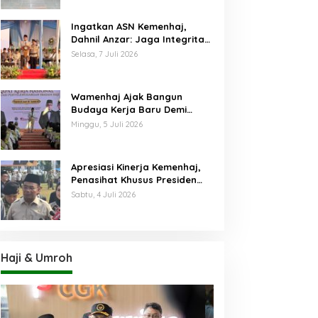
Ingatkan ASN Kemenhaj,
Dahnil Anzar: Jaga Integritas,
Hentikan Praktik Menjadikan
Selasa, 7 Juli 2026
Jemaah sebagai Komoditas
Wamenhaj Ajak Bangun
Budaya Kerja Baru Demi
Pelayanan Terbaik bagi
Minggu, 5 Juli 2026
Jemaah
Apresiasi Kinerja Kemenhaj,
Penasihat Khusus Presiden
Nilai Transisi
Sabtu, 4 Juli 2026
Penyelenggaraan Haji
Berjalan Baik
Haji & Umroh