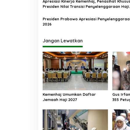
Apresiasi Kinerja Kemenhaj, Penasihat Khusu
s
Presiden Nilai Transisi Penyelenggaraan Haji
Berjalan Baik
Presiden Prabowo Apresiasi Penyelenggaraa
2026
Jangan Lewatkan
Kemenhaj Umumkan Daftar
Gus Irfa
Jemaah Haji 2027
355 Petu
Makkah