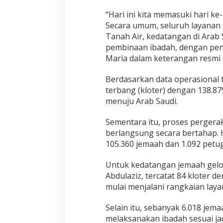
e
m
“Hari ini kita memasuki hari k
a
Secara umum, seluruh layanan 
a
Kemenhaj Um
Tanah Air, kedatangan di Arab 
h
Jemaah H
L
pembinaan ibadah, dengan pend
Di Haji
|
Seni
e
Maria dalam keterangan resmi d
b
i
Berdasarkan data operasional
h
terbang (kloter)
dengan
138.87
C
e
menuju Arab Saudi.
p
a
Sementara itu, proses perger
t
berlangsung secara bertahap. 
d
105.360 jemaah
dan
1.092 petu
a
n
R
Untuk kedatangan jemaah gelo
e
Abdulaziz, tercatat
84 kloter
de
s
mulai menjalani rangkaian laya
p
o
n
Selain itu, sebanyak
6.018 jema
s
melaksanakan ibadah sesuai ja