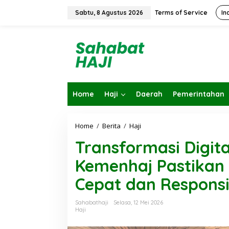
L
e
Sabtu, 8 Agustus 2026
Terms of Service
In
w
a
t
i
k
e
k
o
Home
Haji
Daerah
Pemerintahan
n
t
e
n
Home
/
Berita
/
Haji
T
r
Transformasi Digita
a
n
Kemenhaj Pastikan
s
f
Cepat dan Responsi
o
r
m
Sahabathaji
Selasa, 12 Mei 2026
Kembalikan Pe
a
Haji
KBIHU Pad
s
i