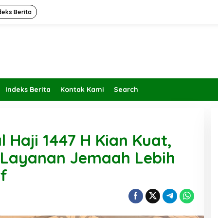
deks Berita
Indeks Berita
Kontak Kami
Search
l Haji 1447 H Kian Kuat,
 Layanan Jemaah Lebih
f
ran dan Fungsi
Diam; Kekuatan Sunyi dalam
a Jalurnya
Menjaga Kesehatan, Akhlak, dan
Kedamaian Jiwa