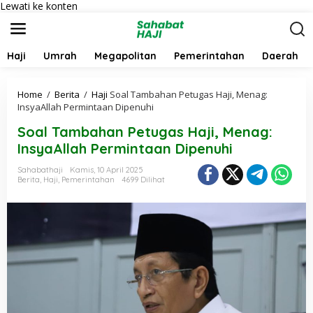
Lewati ke konten
Haji
Umrah
Megapolitan
Pemerintahan
Daerah
Home
/
Berita
/
Haji
Soal Tambahan Petugas Haji, Menag:
InsyaAllah Permintaan Dipenuhi
Soal Tambahan Petugas Haji, Menag:
InsyaAllah Permintaan Dipenuhi
Sahabathaji
Kamis, 10 April 2025
Berita
,
Haji
,
Pemerintahan
4699 Dilihat