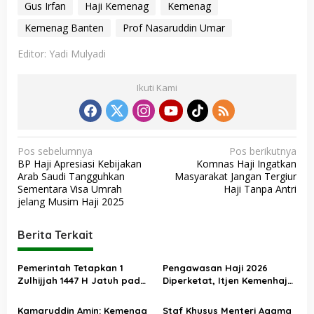
Gus Irfan
Haji Kemenag
Kemenag
Kemenag Banten
Prof Nasaruddin Umar
Editor: Yadi Mulyadi
Ikuti Kami
N
Pos sebelumnya
Pos berikutnya
BP Haji Apresiasi Kebijakan
Komnas Haji Ingatkan
a
Arab Saudi Tangguhkan
Masyarakat Jangan Tergiur
v
Sementara Visa Umrah
Haji Tanpa Antri
jelang Musim Haji 2025
i
g
Berita Terkait
a
s
Pemerintah Tetapkan 1
Pengawasan Haji 2026
Zulhijjah 1447 H Jatuh pada
Diperketat, Itjen Kemenhaj
i
18 Mei 2026, Iduladha 27 Mei
Kolaborasi dengan Itjen
p
Kemenag
Kamaruddin Amin: Kemenag
Staf Khusus Menteri Agama