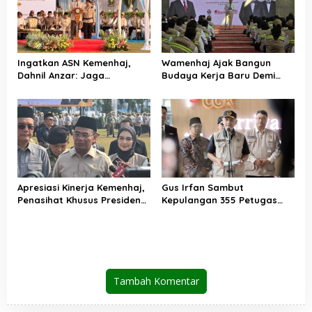
Ingatkan ASN Kemenhaj,
Wamenhaj Ajak Bangun
Dahnil Anzar: Jaga
Budaya Kerja Baru Demi
Integritas, Hentikan Praktik
Pelayanan Terbaik bagi
Menjadikan Jemaah
Jemaah
sebagai Komoditas
Apresiasi Kinerja Kemenhaj,
Gus Irfan Sambut
Penasihat Khusus Presiden
Kepulangan 355 Petugas
Nilai Transisi
Haji PPIH Daker Makkah
Penyelenggaraan Haji
Berjalan Baik
Tambah Komentar