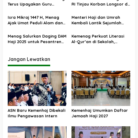
o
Terus Upayakan Guru
RI Tinjau Korban Longsor di
Madrasah Swasta Bisa
Cisarua Bandung Barat,
s
Diangkat PPPK
Salurkan Bantuan dan
Isra Mikraj 1447 H, Menag
Menteri Haji dan Umrah
Traumatic Healing
Ajak Umat Peduli Alam dan
Kembali Lantik Sejumlah
Sosial lewat Nilai Salat
Pejabat Strategis, Berikut
Daftarnya
Menag Salurkan Daging DAM
Kemenag Perkuat Literasi
Haji 2025 untuk Pesantren
Al-Qur’an di Sekolah,
Terdampak Banjir Aceh
Asesmen Nasional Jadi
Fondasi Kebijakan
Pendidikan Agama
Jangan Lewatkan
ASN Baru Kemenhaj Dibekali
Kemenhaj Umumkan Daftar
Ilmu Pengawasan Intern
Jemaah Haji 2027