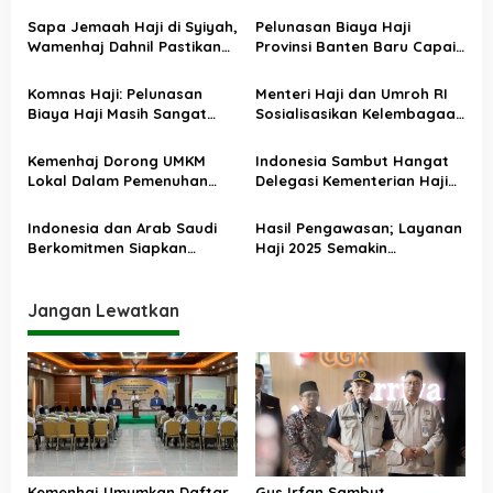
a
Sapa Jemaah Haji di Syiyah,
Pelunasan Biaya Haji
s
Wamenhaj Dahnil Pastikan
Provinsi Banten Baru Capai
Layanan Hotel dan
43 Persen
i
Konsumsi Optimal
Komnas Haji: Pelunasan
Menteri Haji dan Umroh RI
p
Biaya Haji Masih Sangat
Sosialisasikan Kelembagaan
o
Rendah
dan Persiapan
Penyelenggaraan Ibadah
s
Kemenhaj Dorong UMKM
Indonesia Sambut Hangat
Haji di Kanwil Jawa Barat
Lokal Dalam Pemenuhan
Delegasi Kementerian Haji
Konsumsi Haji 2026
dan Umrah Arab Saudi
Indonesia dan Arab Saudi
Hasil Pengawasan; Layanan
Berkomitmen Siapkan
Haji 2025 Semakin
Layanan Terbaik Haji 2026
Profesional dan Akuntabel
Jangan Lewatkan
Kemenhaj Umumkan Daftar
Gus Irfan Sambut