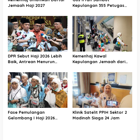
Jemaah Haji 2027
Kepulangan 355 Petugas
Haji PPIH Daker Makkah
DPR Sebut Haji 2026 Lebih
Kemenhaj Kawal
Baik, Antrean Menurun
Kepulangan Jemaah dari
Layanan Jemaah Meningkat
Tanah Suci, Air Zamzam
Akan Didistribusikan di
Tanah Air
Fase Pemulangan
Klinik Satelit PPIH Sektor 2
Gelombang I Haji 2026
Madinah Siaga 24 Jam
Berakhir, Lebih dari 95 Ribu
Jemaah Indonesia Telah
Kembali ke Tanah Air