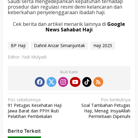
Saudi serta mengedepankan kepatuhan terhadap
prosedur dan regulasi resmi demi kelancaran dan
keberkahan penyelenggaraan ibadah haji.
Cek berita dan artikel menarik lainnya di
Google
News Sahabat Haji
BP Haji
Dahnil Anzar Simanjuntak
Haji 2025
Editor: Yadi Mulyadi
Ikuti Kami
N
Pos sebelumnya
Pos berikutnya
91 Petugas Kesehatan Haji
Soal Tambahan Petugas
a
Jawa Barat dan PPIH Ikuti
Haji, Menag: InsyaAllah
v
Pelatihan Pembekalan
Permintaan Dipenuhi
i
Berita Terkait
g