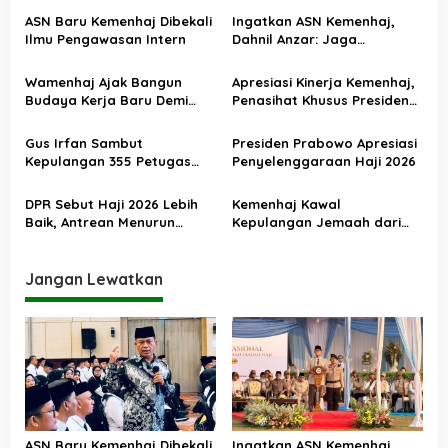
s
ASN Baru Kemenhaj Dibekali
Ingatkan ASN Kemenhaj,
Ilmu Pengawasan Intern
Dahnil Anzar: Jaga
i
Integritas, Hentikan Praktik
p
Menjadikan Jemaah
Wamenhaj Ajak Bangun
Apresiasi Kinerja Kemenhaj,
sebagai Komoditas
o
Budaya Kerja Baru Demi
Penasihat Khusus Presiden
Pelayanan Terbaik bagi
Nilai Transisi
s
Jemaah
Penyelenggaraan Haji
Gus Irfan Sambut
Presiden Prabowo Apresiasi
Berjalan Baik
Kepulangan 355 Petugas
Penyelenggaraan Haji 2026
Haji PPIH Daker Makkah
DPR Sebut Haji 2026 Lebih
Kemenhaj Kawal
Baik, Antrean Menurun
Kepulangan Jemaah dari
Layanan Jemaah Meningkat
Tanah Suci, Air Zamzam
Akan Didistribusikan di
Tanah Air
Jangan Lewatkan
ASN Baru Kemenhaj Dibekali
Ingatkan ASN Kemenhaj,