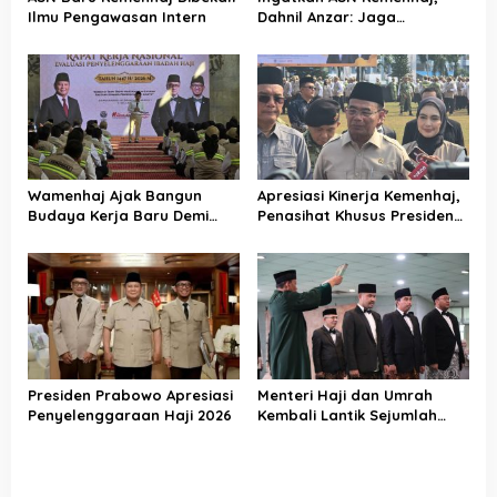
Ilmu Pengawasan Intern
Dahnil Anzar: Jaga
Integritas, Hentikan Praktik
Menjadikan Jemaah
sebagai Komoditas
Wamenhaj Ajak Bangun
Apresiasi Kinerja Kemenhaj,
Budaya Kerja Baru Demi
Penasihat Khusus Presiden
Pelayanan Terbaik bagi
Nilai Transisi
Jemaah
Penyelenggaraan Haji
Berjalan Baik
Presiden Prabowo Apresiasi
Menteri Haji dan Umrah
Penyelenggaraan Haji 2026
Kembali Lantik Sejumlah
Pejabat Strategis, Berikut
Daftarnya