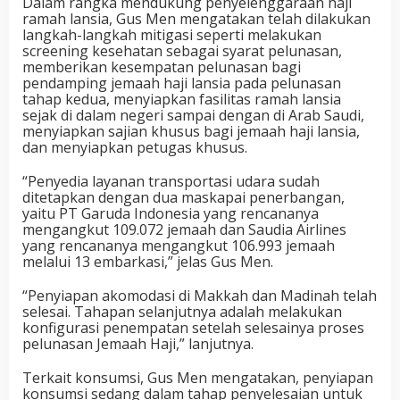
Dalam rangka mendukung penyelenggaraan haji
ramah lansia, Gus Men mengatakan telah dilakukan
langkah-langkah mitigasi seperti melakukan
screening kesehatan sebagai syarat pelunasan,
memberikan kesempatan pelunasan bagi
pendamping jemaah haji lansia pada pelunasan
tahap kedua, menyiapkan fasilitas ramah lansia
sejak di dalam negeri sampai dengan di Arab Saudi,
menyiapkan sajian khusus bagi jemaah haji lansia,
dan menyiapkan petugas khusus.
“Penyedia layanan transportasi udara sudah
ditetapkan dengan dua maskapai penerbangan,
yaitu PT Garuda Indonesia yang rencananya
mengangkut 109.072 jemaah dan Saudia Airlines
yang rencananya mengangkut 106.993 jemaah
melalui 13 embarkasi,” jelas Gus Men.
“Penyiapan akomodasi di Makkah dan Madinah telah
selesai. Tahapan selanjutnya adalah melakukan
konfigurasi penempatan setelah selesainya proses
pelunasan Jemaah Haji,” lanjutnya.
Terkait konsumsi, Gus Men mengatakan, penyiapan
konsumsi sedang dalam tahap penyelesaian untuk