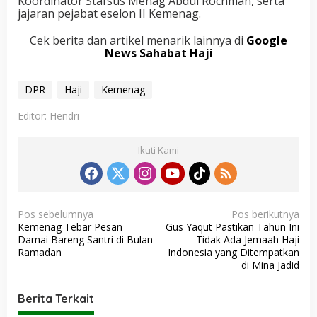
Koordinator Stafsus Menag Abdul Rochman, serta
jajaran pejabat eselon II Kemenag.
Cek berita dan artikel menarik lainnya di
Google
News Sahabat Haji
DPR
Haji
Kemenag
Editor: Hendri
Ikuti Kami
N
Pos sebelumnya
Pos berikutnya
Kemenag Tebar Pesan
Gus Yaqut Pastikan Tahun Ini
a
Damai Bareng Santri di Bulan
Tidak Ada Jemaah Haji
v
Ramadan
Indonesia yang Ditempatkan
di Mina Jadid
i
g
Berita Terkait
a