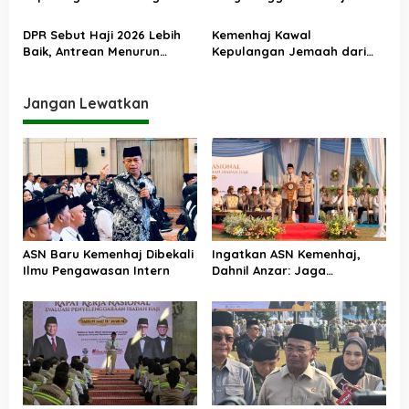
Haji PPIH Daker Makkah
DPR Sebut Haji 2026 Lebih
Kemenhaj Kawal
Baik, Antrean Menurun
Kepulangan Jemaah dari
Layanan Jemaah Meningkat
Tanah Suci, Air Zamzam
Akan Didistribusikan di
Tanah Air
Jangan Lewatkan
ASN Baru Kemenhaj Dibekali
Ingatkan ASN Kemenhaj,
Ilmu Pengawasan Intern
Dahnil Anzar: Jaga
Integritas, Hentikan Praktik
Menjadikan Jemaah
sebagai Komoditas