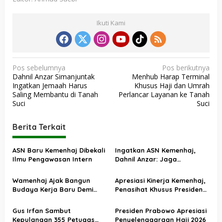
Ikuti Kami
N
Pos sebelumnya
Pos berikutnya
Dahnil Anzar Simanjuntak
Menhub Harap Terminal
a
Ingatkan Jemaah Harus
Khusus Haji dan Umrah
v
Saling Membantu di Tanah
Perlancar Layanan ke Tanah
Suci
Suci
i
g
Berita Terkait
a
s
ASN Baru Kemenhaj Dibekali
Ingatkan ASN Kemenhaj,
Ilmu Pengawasan Intern
Dahnil Anzar: Jaga
i
Integritas, Hentikan Praktik
p
Menjadikan Jemaah
Wamenhaj Ajak Bangun
Apresiasi Kinerja Kemenhaj,
sebagai Komoditas
o
Budaya Kerja Baru Demi
Penasihat Khusus Presiden
Pelayanan Terbaik bagi
Nilai Transisi
s
Jemaah
Penyelenggaraan Haji
Gus Irfan Sambut
Presiden Prabowo Apresiasi
Berjalan Baik
Kepulangan 355 Petugas
Penyelenggaraan Haji 2026