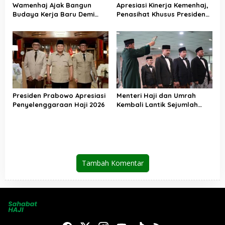
Wamenhaj Ajak Bangun
Apresiasi Kinerja Kemenhaj,
Budaya Kerja Baru Demi
Penasihat Khusus Presiden
Pelayanan Terbaik bagi
Nilai Transisi
Jemaah
Penyelenggaraan Haji
Berjalan Baik
Presiden Prabowo Apresiasi
Menteri Haji dan Umrah
Penyelenggaraan Haji 2026
Kembali Lantik Sejumlah
Pejabat Strategis, Berikut
Daftarnya
Tambah Komentar