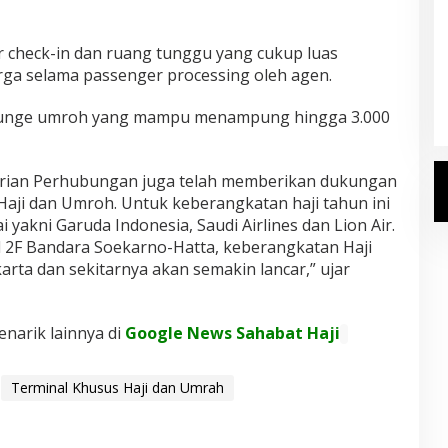
r check-in dan ruang tunggu yang cukup luas
Kemenhaj Umumkan Daftar
a selama passenger processing oleh agen.
Jemaah Haji 2027
Di Haji
|
Senin, 20 Juli 2026
a lounge umroh yang mampu menampung hingga 3.000
terian Perhubungan juga telah memberikan dukungan
aji dan Umroh. Untuk keberangkatan haji tahun ini
i yakni Garuda Indonesia, Saudi Airlines dan Lion Air.
l 2F Bandara Soekarno-Hatta, keberangkatan Haji
arta dan sekitarnya akan semakin lancar,” ujar
enarik lainnya di
Google News Sahabat Haji
Terminal Khusus Haji dan Umrah