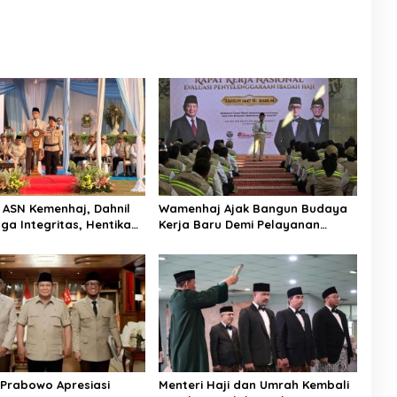
 ASN Kemenhaj, Dahnil
Wamenhaj Ajak Bangun Budaya
ga Integritas, Hentikan
Kerja Baru Demi Pelayanan
Menjadikan Jemaah
Terbaik bagi Jemaah
 Komoditas
 Prabowo Apresiasi
Menteri Haji dan Umrah Kembali