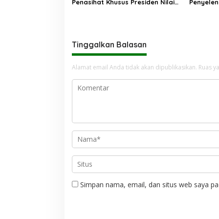
Penasihat Khusus Presiden Nilai
Penyelen
Transisi Penyelenggaraan Haji
Berjalan Baik
Tinggalkan Balasan
Alamat email Anda tidak akan dipublikasikan.
Ruas ya
Simpan nama, email, dan situs web saya pa