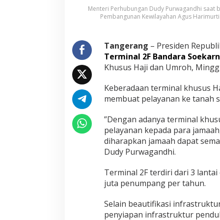
P
Menteri Perhubungan Dudy Purwagandhi saat be
Pembangunan Kewilayahan Agus Harimurti
e
r
l
a
Tangerang
– Presiden Republi
n
Terminal 2F Bandara Soekar
c
Khusus Haji dan Umroh, Minggu
a
r
Keberadaan terminal khusus H
L
a
membuat pelayanan ke tanah su
y
a
”Dengan adanya terminal khus
n
pelayanan kepada para jamaah
a
diharapkan jamaah dapat sema
n
k
Dudy Purwagandhi.
e
T
Terminal 2F terdiri dari 3 lant
a
juta penumpang per tahun.
n
a
h
Selain beautifikasi infrastruktur
S
penyiapan infrastruktur pendu