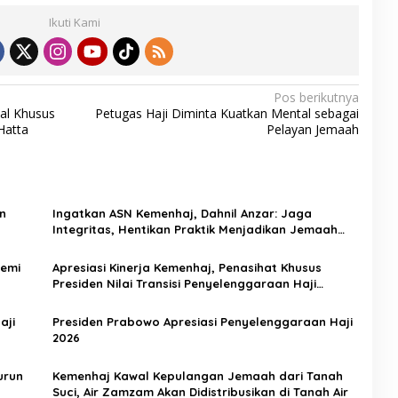
Ikuti Kami
Pos berikutnya
al Khusus
Petugas Haji Diminta Kuatkan Mental sebagai
Hatta
Pelayan Jemaah
n
Ingatkan ASN Kemenhaj, Dahnil Anzar: Jaga
Integritas, Hentikan Praktik Menjadikan Jemaah
sebagai Komoditas
Demi
Apresiasi Kinerja Kemenhaj, Penasihat Khusus
Presiden Nilai Transisi Penyelenggaraan Haji
Berjalan Baik
aji
Presiden Prabowo Apresiasi Penyelenggaraan Haji
2026
urun
Kemenhaj Kawal Kepulangan Jemaah dari Tanah
Suci, Air Zamzam Akan Didistribusikan di Tanah Air