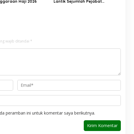
ggaraan Haji 2026
Lantik Sejumlah Pejabat
Strategis, Berikut Daftarnya
ng wajib ditandai
*
da peramban ini untuk komentar saya berikutnya.