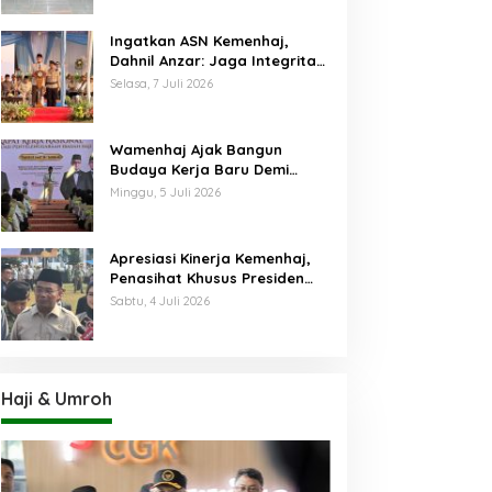
Ingatkan ASN Kemenhaj,
Dahnil Anzar: Jaga Integritas,
Hentikan Praktik Menjadikan
Selasa, 7 Juli 2026
Jemaah sebagai Komoditas
Wamenhaj Ajak Bangun
Budaya Kerja Baru Demi
Pelayanan Terbaik bagi
Minggu, 5 Juli 2026
Jemaah
Apresiasi Kinerja Kemenhaj,
Penasihat Khusus Presiden
Nilai Transisi
Sabtu, 4 Juli 2026
Penyelenggaraan Haji
Berjalan Baik
Haji & Umroh