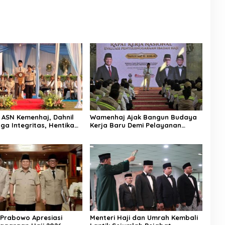
 ASN Kemenhaj, Dahnil
Wamenhaj Ajak Bangun Budaya
ga Integritas, Hentikan
Kerja Baru Demi Pelayanan
Menjadikan Jemaah
Terbaik bagi Jemaah
 Komoditas
 Prabowo Apresiasi
Menteri Haji dan Umrah Kembali