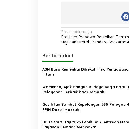
N
Pos sebelumnya
Presiden Prabowo Resmikan Termin
a
Haji dan Umroh Bandara Soekarno-
v
i
Berita Terkait
g
ASN Baru Kemenhaj Dibekali Ilmu Pengawasa
a
Intern
s
Wamenhaj Ajak Bangun Budaya Kerja Baru 
i
Pelayanan Terbaik bagi Jemaah
p
o
Gus Irfan Sambut Kepulangan 355 Petugas H
PPIH Daker Makkah
s
DPR Sebut Haji 2026 Lebih Baik, Antrean Men
Layanan Jemaah Meningkat