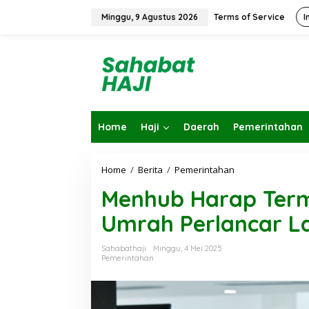
L
e
Minggu, 9 Agustus 2026
Terms of Service
I
w
a
t
i
k
e
k
o
Home
Haji
Daerah
Pemerintahan
n
t
e
n
Home
/
Berita
/
Pemerintahan
M
e
Menhub Harap Termi
n
h
Umrah Perlancar L
u
b
H
Sahabathaji
Minggu, 4 Mei 2025
a
Pemerintahan
r
a
p
T