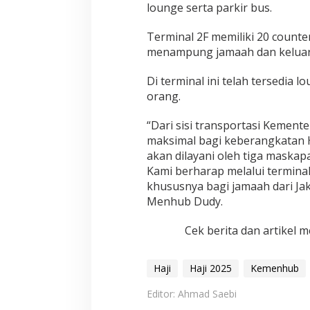
u
lounge serta parkir bus.
c
i
Terminal 2F memiliki 20 counte
menampung jamaah dan keluarg
Di terminal ini telah tersedi
orang.
“Dari sisi transportasi Kemen
maksimal bagi keberangkatan H
akan dilayani oleh tiga maskapa
Kami berharap melalui termina
khususnya bagi jamaah dari Jak
Menhub Dudy.
Cek berita dan artikel m
Haji
Haji 2025
Kemenhub
Editor: Ahmad Saebi