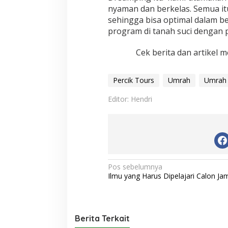
nyaman dan berkelas. Semua it
sehingga bisa optimal dalam b
program di tanah suci dengan
Cek berita dan artikel m
Percik Tours
Umrah
Umrah
Editor: Hendri
N
Pos sebelumnya
Ilmu yang Harus Dipelajari Calon Ja
a
v
i
Berita Terkait
g