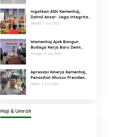
Ingatkan ASN Kemenhaj,
Dahnil Anzar: Jaga Integritas,
Hentikan Praktik Menjadikan
Selasa, 7 Juli 2026
Jemaah sebagai Komoditas
Wamenhaj Ajak Bangun
Budaya Kerja Baru Demi
Pelayanan Terbaik bagi
Minggu, 5 Juli 2026
Jemaah
Apresiasi Kinerja Kemenhaj,
Penasihat Khusus Presiden
Nilai Transisi
Sabtu, 4 Juli 2026
Penyelenggaraan Haji
Berjalan Baik
Haji & Umroh