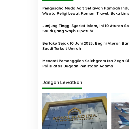
a
Pengusaha Muda Adit Setiawan Rambah Indu
s
Wisata Religi Lewat Romani Travel, Buka Lim
Cabang Sekaligus
i
Junjung Tinggi Syariat Islam, Ini 10 Aturan So
p
Saudi yang Wajib Dipatuhi
o
Berlaku Sejak 10 Juni 2025, Begini Aturan Ba
s
Saudi Terkait Umrah
Menanti Pemanggilan Selebgram Isa Zega O
Polisi atas Dugaan Penistaan Agama
Jangan Lewatkan