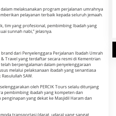
n, dalam melaksanakan program perjalanan umrahnya
berikan pelayanan terbaik kepada seluruh jemaah.
Kemenhaj Umumkan Daftar
Jemaah Haji 2027
ik, tim yang profesional, pembimbing Ibadah yang
Di Haji
|
Senin, 20 Juli 2026
ai sunnah nabi,” jelasnya.
brand dari Penyelenggara Perjalanan Ibadah Umrah
 & Travel yang terdaftar secara resmi di Kementrian
n telah berpengalaman dalam penyelenggaraan
sus melalui pelaksanaan ibadah yang senantiasa
 Rasulullah SAW.
elenggarakan oleh PERCIK Tours selalu ditunjang
ara pembimbing ibadah yang kompeten dan
 penginapan yang dekat ke Masjidil Haram dan
moda transportasi (darat, udara) yang sangat