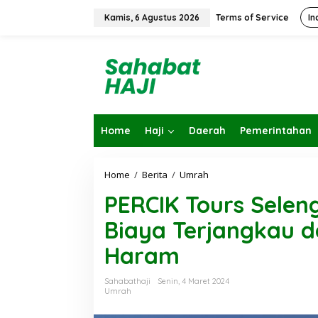
L
e
Kamis, 6 Agustus 2026
Terms of Service
In
w
a
t
i
k
e
k
o
Home
Haji
Daerah
Pemerintahan
n
t
e
n
Home
/
Berita
/
Umrah
P
E
PERCIK Tours Sele
R
C
Biaya Terjangkau da
I
K
Haram
T
o
u
Sahabathaji
Senin, 4 Maret 2024
r
Umrah
s
S