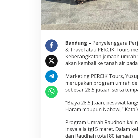
a
y
a
T
e
r
j
Bandung –
Penyelenggara Perj
a
& Travel atau PERCIK Tours 
n
g
Keberangkatan jemaah umrah te
k
akan kembali ke tanah air pada
a
u
Marketing PERCIK Tours, Yus
d
merupakan program umrah deng
a
n
sebesar 28,5 jutaan serta tem
H
o
“Biaya 28,5 Jtaan, pesawat lan
t
Haram maupun Nabawi,” Kata 
e
l
D
Program Umrah Raudhoh kalini
e
insya alla tgl 5 maret. Dalam k
k
dan Raudhah total 80 jamaah