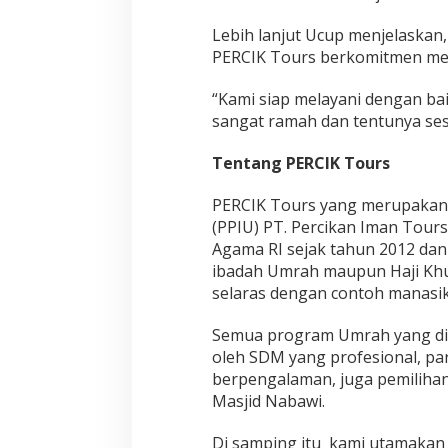
a
t
Lebih lanjut Ucup menjelaska
M
a
PERCIK Tours berkomitmen mem
s
j
“Kami siap melayani dengan ba
i
sangat ramah dan tentunya sesu
d
i
Tentang PERCIK Tours
l
H
a
PERCIK Tours yang merupakan 
r
(PPIU) PT. Percikan Iman Tours
a
Agama RI sejak tahun 2012 da
m
ibadah Umrah maupun Haji Khu
selaras dengan contoh manasik
Semua program Umrah yang dis
oleh SDM yang profesional, p
berpengalaman, juga pemilihan
Masjid Nabawi.
Di samping itu
kami utamakan 