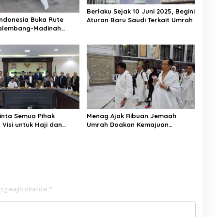
Berlaku Sejak 10 Juni 2025, Begini
ndonesia Buka Rute
Aturan Baru Saudi Terkait Umrah
alembang-Madinah
ansit
nta Semua Pihak
Menag Ajak Ribuan Jemaah
Visi untuk Haji dan
Umrah Doakan Kemajuan
Indonesia dan Perjuangan
Palestina
ng wajib ditandai
*