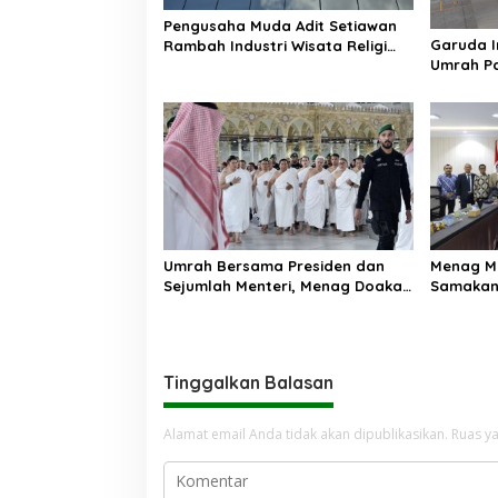
Pengusaha Muda Adit Setiawan
Garuda I
Rambah Industri Wisata Religi
Umrah P
Lewat Romani Travel, Buka Lima
Tanpa Tr
Cabang Sekaligus
Umrah Bersama Presiden dan
Menag Mi
Sejumlah Menteri, Menag Doakan
Samakan 
Indonesia jadi Bangsa yang
Umrah
Makmur
Tinggalkan Balasan
Alamat email Anda tidak akan dipublikasikan.
Ruas ya