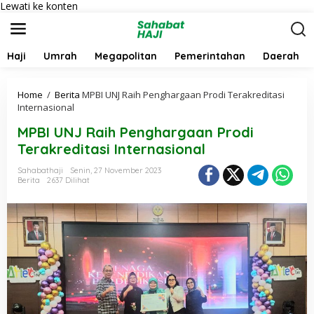
Lewati ke konten
Haji
Umrah
Megapolitan
Pemerintahan
Daerah
Home
/
Berita
MPBI UNJ Raih Penghargaan Prodi Terakreditasi
Internasional
MPBI UNJ Raih Penghargaan Prodi
Terakreditasi Internasional
Sahabathaji
Senin, 27 November 2023
Berita
2637 Dilihat