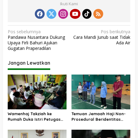
Ikuti Kami
N
Pos sebelumnya
Pos berikutnya
Pandawa Nusantara Dukung
Cara Mandi Junub saat Tidak
a
Upaya Firli Bahuri Ajukan
Ada Air
v
Gugatan Praperadilan
i
Jangan Lewatkan
g
a
s
i
p
o
Wamenhaj Takziah ke
Temuan Jemaah Haji Non-
s
Rumah Duka Istri Petugas
Prosedural Beridentitas
Haji, Sampaikan Duka dan
KBIHU AA, Kemenhaj Lebak:
Penghormatan atas
Kami Tunggu Arahan Pusat
Amanah yang Tetap