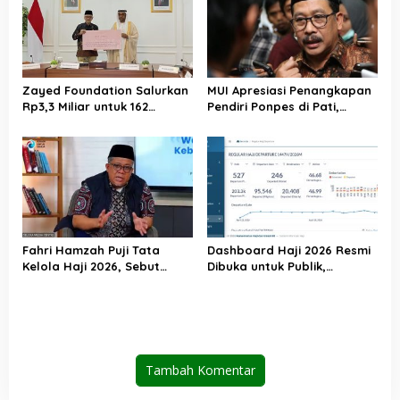
Ditunaikan
Zayed Foundation Salurkan
MUI Apresiasi Penangkapan
Rp3,3 Miliar untuk 162
Pendiri Ponpes di Pati,
Jemaah Haji Indonesia,
Tegaskan Tak Ada Tempat
Perkuat Kerja Sama Haji RI–
bagi Perusak Akhlak
UEA
Pesantren
Fahri Hamzah Puji Tata
Dashboard Haji 2026 Resmi
Kelola Haji 2026, Sebut
Dibuka untuk Publik,
Pelayanan Jemaah Mulai
Kemenhaj Perkuat
Naik Kelas
Transparansi dan Akses
Informasi Jemaah
Tambah Komentar