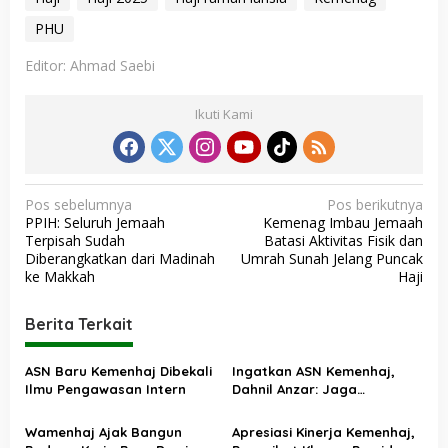
PHU
Editor: Ahmad Saebi
Ikuti Kami
N
Pos sebelumnya
Pos berikutnya
PPIH: Seluruh Jemaah
Kemenag Imbau Jemaah
a
Terpisah Sudah
Batasi Aktivitas Fisik dan
v
Diberangkatkan dari Madinah
Umrah Sunah Jelang Puncak
ke Makkah
Haji
i
g
Berita Terkait
a
s
ASN Baru Kemenhaj Dibekali
Ingatkan ASN Kemenhaj,
Ilmu Pengawasan Intern
Dahnil Anzar: Jaga
i
Integritas, Hentikan Praktik
p
Menjadikan Jemaah
Wamenhaj Ajak Bangun
Apresiasi Kinerja Kemenhaj,
sebagai Komoditas