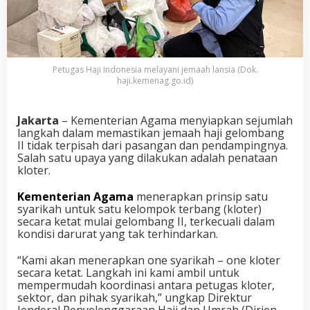
Petugas Haji Indonesia melayani jemaah lansia (Dok.
haji.kemenag.go.id)
Jakarta
– Kementerian Agama menyiapkan sejumlah
langkah dalam memastikan jemaah haji gelombang
II tidak terpisah dari pasangan dan pendampingnya.
Salah satu upaya yang dilakukan adalah penataan
kloter.
Kementerian Agama
menerapkan prinsip satu
syarikah untuk satu kelompok terbang (kloter)
secara ketat mulai gelombang II, terkecuali dalam
kondisi darurat yang tak terhindarkan.
“Kami akan menerapkan
one syarikah – one kloter
secara ketat. Langkah ini kami ambil untuk
mempermudah koordinasi antara petugas kloter,
sektor, dan pihak syarikah,” ungkap Direktur
Jenderal Penyelenggaraan Haji dan Umrah (Dirjen