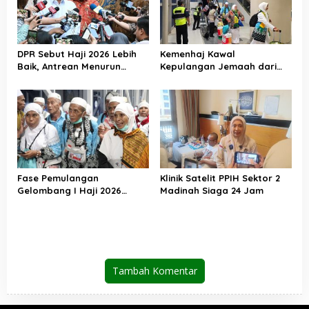
DPR Sebut Haji 2026 Lebih
Kemenhaj Kawal
Baik, Antrean Menurun
Kepulangan Jemaah dari
Layanan Jemaah Meningkat
Tanah Suci, Air Zamzam
Akan Didistribusikan di
Tanah Air
Fase Pemulangan
Klinik Satelit PPIH Sektor 2
Gelombang I Haji 2026
Madinah Siaga 24 Jam
Berakhir, Lebih dari 95 Ribu
Jemaah Indonesia Telah
Kembali ke Tanah Air
Tambah Komentar