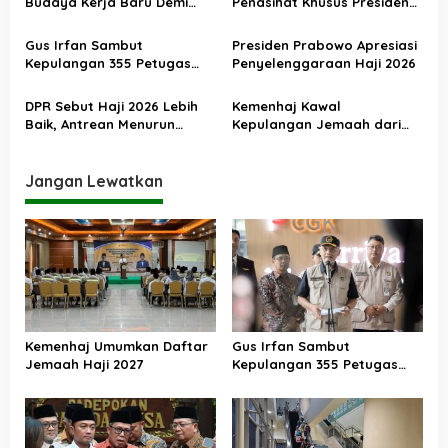
o
Budaya Kerja Baru Demi
Penasihat Khusus Presiden
Pelayanan Terbaik bagi
Nilai Transisi
s
Jemaah
Penyelenggaraan Haji
Gus Irfan Sambut
Presiden Prabowo Apresiasi
Berjalan Baik
Kepulangan 355 Petugas
Penyelenggaraan Haji 2026
Haji PPIH Daker Makkah
DPR Sebut Haji 2026 Lebih
Kemenhaj Kawal
Baik, Antrean Menurun
Kepulangan Jemaah dari
Layanan Jemaah Meningkat
Tanah Suci, Air Zamzam
Akan Didistribusikan di
Tanah Air
Jangan Lewatkan
Kemenhaj Umumkan Daftar
Gus Irfan Sambut
Jemaah Haji 2027
Kepulangan 355 Petugas
Haji PPIH Daker Makkah