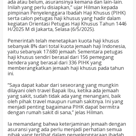
ada atau belum, asuransinya kemana dan lain-lain.
Inilah yang perlu disiapkan,” ujar Hilman kepada
pimpinan Penyelenggara Ibadah Haji Khusus (PIHK)
serta calon petugas haji khusus yang hadir dalam
kegiatan Orientasi Petugas Haji Khusus Tahun 1446
H/2025 M di Jakarta, Selasa (6/5/2025).
Pemerintah telah menetapkan kuota haji khusus
sebanyak 8% dari total kuota jemaah haji Indonesia,
yaitu sebanyak 17.680 jemaah. Sementara petugas
haji khusus sendiri berasal dari 156 pemegang
bendera yang berasal dari 336 PIHK yang
memberangkatkan jemaah haji khusus pada tahun
ini.
“Saya dapat kabar dari seseorang yang mungkin
dilayani oleh travel Bapak Ibu, ketika ada jemaah
yang sakit, sudah tidak ada yang menangani, baik
oleh pihak travel maupun rumah sakitnya. Ini yang
menjadi penting bagaimana PIHK dapat bermitra
dengan rumah sakit di sana,” jelas Hilman.
Ia memandang bahwa keterjaminan jemaah dengan
asuransi yang ada perlu menjadi perhatian semua
pihak yang terlibat dalam penyelenggaraan ibadah