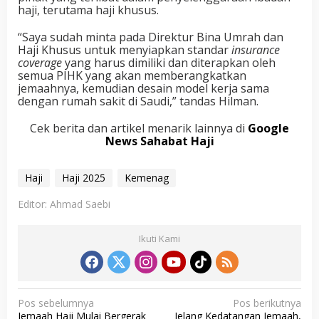
haji, terutama haji khusus.
“Saya sudah minta pada Direktur Bina Umrah dan
Haji Khusus untuk menyiapkan standar
insurance
coverage
yang harus dimiliki dan diterapkan oleh
semua PIHK yang akan memberangkatkan
jemaahnya, kemudian desain model kerja sama
dengan rumah sakit di Saudi,” tandas Hilman.
Cek berita dan artikel menarik lainnya di
Google
News Sahabat Haji
Haji
Haji 2025
Kemenag
Editor: Ahmad Saebi
Ikuti Kami
N
Pos sebelumnya
Pos berikutnya
Jemaah Haji Mulai Bergerak
Jelang Kedatangan Jemaah,