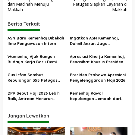
a
dari Madinah Menuju
Petugas Siapkan Layanan di
v
Makkah
Makkah
i
Berita Terkait
g
a
ASN Baru Kemenhaj Dibekali
Ingatkan ASN Kemenhaj,
s
Ilmu Pengawasan Intern
Dahnil Anzar: Jaga
Integritas, Hentikan Praktik
i
Menjadikan Jemaah
Wamenhaj Ajak Bangun
Apresiasi Kinerja Kemenhaj,
p
sebagai Komoditas
Budaya Kerja Baru Demi
Penasihat Khusus Presiden
o
Pelayanan Terbaik bagi
Nilai Transisi
Jemaah
Penyelenggaraan Haji
s
Gus Irfan Sambut
Presiden Prabowo Apresiasi
Berjalan Baik
Kepulangan 355 Petugas
Penyelenggaraan Haji 2026
Haji PPIH Daker Makkah
DPR Sebut Haji 2026 Lebih
Kemenhaj Kawal
Baik, Antrean Menurun
Kepulangan Jemaah dari
Layanan Jemaah Meningkat
Tanah Suci, Air Zamzam
Akan Didistribusikan di
Tanah Air
Jangan Lewatkan