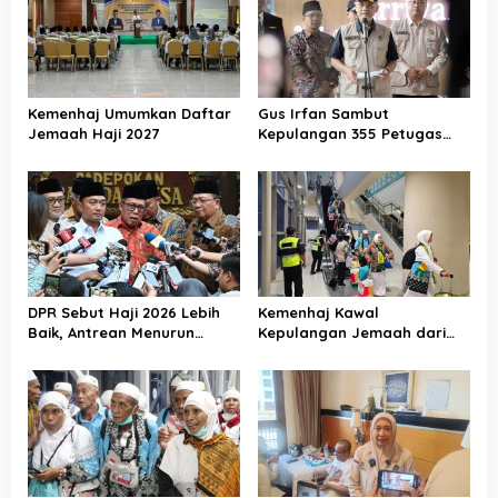
Kemenhaj Umumkan Daftar
Gus Irfan Sambut
Jemaah Haji 2027
Kepulangan 355 Petugas
Haji PPIH Daker Makkah
DPR Sebut Haji 2026 Lebih
Kemenhaj Kawal
Baik, Antrean Menurun
Kepulangan Jemaah dari
Layanan Jemaah Meningkat
Tanah Suci, Air Zamzam
Akan Didistribusikan di
Tanah Air