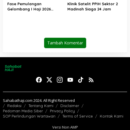
Fase Pemulangan
Klinik Satelit PPIH Sektor 2
Gelombang I Haji 2026
Madinah Siaga 24 Jam
Berakhir, Lebih dari 95 Ribu
Jemaah Indonesia Telah
Kembali ke Tanah Air
Tambah Komentar
Sahabathaji.com 2024. All Right Reserved
Redaksi
Tentang Kami
Disclaimer
Pedoman Media Siber
Privacy Policy
SOP Perlindungan Wartawan
Terms of Service
Kontak Kami
Versi Non AMP