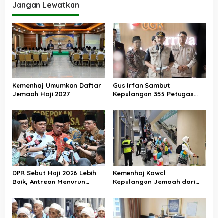
Tanah Air
Jangan Lewatkan
Kemenhaj Umumkan Daftar
Gus Irfan Sambut
Jemaah Haji 2027
Kepulangan 355 Petugas
Haji PPIH Daker Makkah
DPR Sebut Haji 2026 Lebih
Kemenhaj Kawal
Baik, Antrean Menurun
Kepulangan Jemaah dari
Layanan Jemaah Meningkat
Tanah Suci, Air Zamzam
Akan Didistribusikan di
Tanah Air