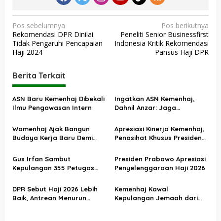
N
Pos sebelumnya
Pos berikutnya
Rekomendasi DPR Dinilai
Peneliti Senior Businessfirst
a
Tidak Pengaruhi Pencapaian
Indonesia Kritik Rekomendasi
v
Haji 2024
Pansus Haji DPR
i
Berita Terkait
g
a
ASN Baru Kemenhaj Dibekali
Ingatkan ASN Kemenhaj,
s
Ilmu Pengawasan Intern
Dahnil Anzar: Jaga
Integritas, Hentikan Praktik
i
Menjadikan Jemaah
Wamenhaj Ajak Bangun
Apresiasi Kinerja Kemenhaj,
p
sebagai Komoditas
Budaya Kerja Baru Demi
Penasihat Khusus Presiden
o
Pelayanan Terbaik bagi
Nilai Transisi
Jemaah
Penyelenggaraan Haji
s
Gus Irfan Sambut
Presiden Prabowo Apresiasi
Berjalan Baik
Kepulangan 355 Petugas
Penyelenggaraan Haji 2026
Haji PPIH Daker Makkah
DPR Sebut Haji 2026 Lebih
Kemenhaj Kawal
Baik, Antrean Menurun
Kepulangan Jemaah dari
Layanan Jemaah Meningkat
Tanah Suci, Air Zamzam
Akan Didistribusikan di