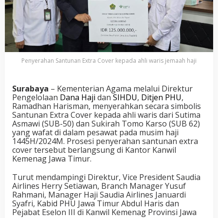
Penyerahan Santunan Extra Cover kepada ahli waris jemaah haji
Surabaya
– Kementerian Agama melalui Direktur
Pengelolaan
Dana Haji
dan
SIHDU
,
Ditjen PHU
,
Ramadhan Harisman, menyerahkan secara simbolis
Santunan Extra Cover kepada ahli waris dari Sutima
Asmawi (SUB-50) dan Sukirah Tomo Karso (SUB 62)
yang wafat di dalam pesawat pada musim haji
1445H/2024M. Prosesi penyerahan santunan extra
cover tersebut berlangsung di Kantor Kanwil
Kemenag Jawa Timur.
Turut mendampingi Direktur, Vice President Saudia
Airlines Herry Setiawan, Branch Manager Yusuf
Rahmani, Manager Haji Saudia Airlines Januardi
Syafri, Kabid PHU Jawa Timur Abdul Haris dan
Pejabat Eselon III di Kanwil Kemenag Provinsi Jawa