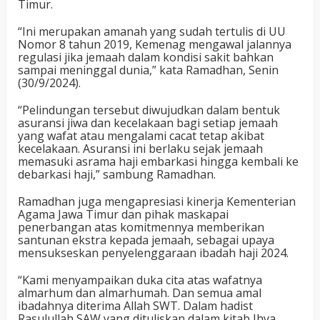
Timur.
“Ini merupakan amanah yang sudah tertulis di UU
Nomor 8 tahun 2019, Kemenag mengawal jalannya
regulasi jika jemaah dalam kondisi sakit bahkan
sampai meninggal dunia,” kata Ramadhan, Senin
(30/9/2024).
“Pelindungan tersebut diwujudkan dalam bentuk
asuransi jiwa dan kecelakaan bagi setiap jemaah
yang wafat atau mengalami cacat tetap akibat
kecelakaan. Asuransi ini berlaku sejak jemaah
memasuki asrama haji embarkasi hingga kembali ke
debarkasi haji,” sambung Ramadhan.
Ramadhan juga mengapresiasi kinerja Kementerian
Agama Jawa Timur dan pihak maskapai
penerbangan atas komitmennya memberikan
santunan ekstra kepada jemaah, sebagai upaya
mensukseskan penyelenggaraan ibadah haji 2024.
“Kami menyampaikan duka cita atas wafatnya
almarhum dan almarhumah. Dan semua amal
ibadahnya diterima Allah SWT. Dalam hadist
Rasulullah SAW yang dituliskan dalam kitab Ihya