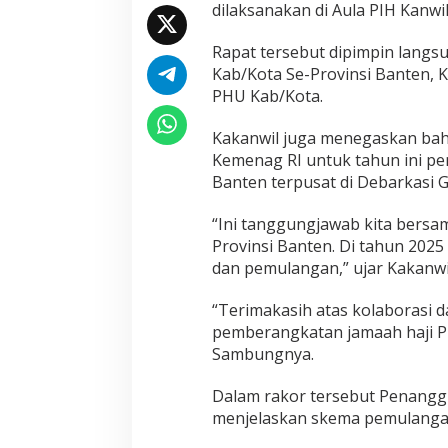
dilaksanakan di Aula PIH Kanwi
i
T
Rapat tersebut dipimpin langs
a
h
Kab/Kota Se-Provinsi Banten, 
u
PHU Kab/Kota.
n
1
Kakanwil juga menegaskan bahw
4
Kemenag RI untuk tahun ini pe
4
5
Banten terpusat di Debarkasi G
H
“Ini tanggungjawab kita bersa
Provinsi Banten. Di tahun 2025
dan pemulangan,” ujar Kakanwi
“Terimakasih atas kolaborasi d
pemberangkatan jamaah haji Pr
Sambungnya.
Dalam rakor tersebut Penang
menjelaskan skema pemulangan 