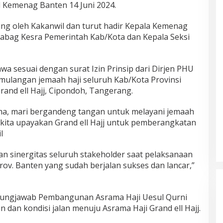
l Kemenag Banten 14 Juni 2024.
ung oleh Kakanwil dan turut hadir Kepala Kemenag
Kabag Kesra Pemerintah Kab/Kota dan Kepala Seksi
a sesuai dengan surat Izin Prinsip dari Dirjen PHU
mulangan jemaah haji seluruh Kab/Kota Provinsi
rand ell Hajj, Cipondoh, Tangerang.
ma, mari bergandeng tangan untuk melayani jemaah
 kita upayakan Grand ell Hajj untuk pemberangkatan
l
an sinergitas seluruh stakeholder saat pelaksanaan
ov. Banten yang sudah berjalan sukses dan lancar,”
gungjawab Pembangunan Asrama Haji Uesul Qurni
dan kondisi jalan menuju Asrama Haji Grand ell Hajj.