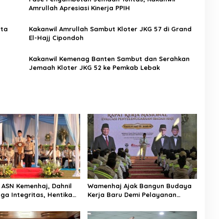
Amrullah Apresiasi Kinerja PPIH
nta
Kakanwil Amrullah Sambut Kloter JKG 57 di Grand
El-Hajj Cipondoh
Kakanwil Kemenag Banten Sambut dan Serahkan
Jemaah Kloter JKG 52 ke Pemkab Lebak
 ASN Kemenhaj, Dahnil
Wamenhaj Ajak Bangun Budaya
ga Integritas, Hentikan
Kerja Baru Demi Pelayanan
Menjadikan Jemaah
Terbaik bagi Jemaah
 Komoditas