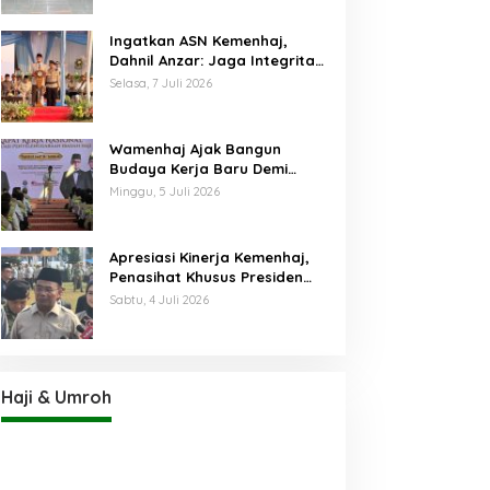
Ingatkan ASN Kemenhaj,
Dahnil Anzar: Jaga Integritas,
Hentikan Praktik Menjadikan
Selasa, 7 Juli 2026
Jemaah sebagai Komoditas
Wamenhaj Ajak Bangun
Budaya Kerja Baru Demi
Pelayanan Terbaik bagi
Minggu, 5 Juli 2026
Jemaah
Apresiasi Kinerja Kemenhaj,
Penasihat Khusus Presiden
Nilai Transisi
Sabtu, 4 Juli 2026
Penyelenggaraan Haji
Berjalan Baik
Haji & Umroh