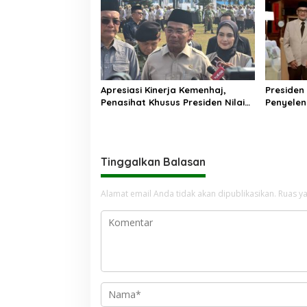
Apresiasi Kinerja Kemenhaj,
Presiden
Penasihat Khusus Presiden Nilai
Penyelen
Transisi Penyelenggaraan Haji
Berjalan Baik
Tinggalkan Balasan
Alamat email Anda tidak akan dipublikasikan.
Ruas ya