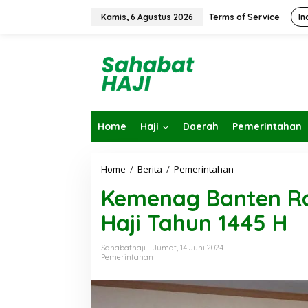
L
e
Kamis, 6 Agustus 2026
Terms of Service
In
w
a
t
i
k
e
k
o
Home
Haji
Daerah
Pemerintahan
n
t
e
n
Home
/
Berita
/
Pemerintahan
K
e
Kemenag Banten R
m
e
Haji Tahun 1445 H
n
a
g
Sahabathaji
Jumat, 14 Juni 2024
B
Pemerintahan
a
n
t
e