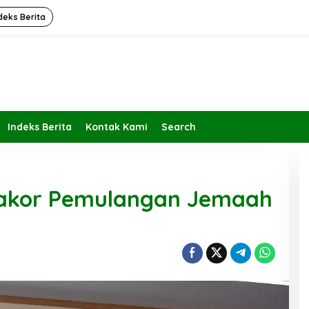
deks Berita
Indeks Berita
Kontak Kami
Search
akor Pemulangan Jemaah
Kembalikan Peran dan Fungsi
KBIHU Pada Jalurnya