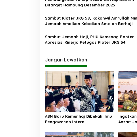
p
Ditarget Rampung Desember 2025
o
Sambut Kloter JKG 59, Kakanwil Amrullah Mi
s
Jemaah Amalkan Kebaikan Setelah Berhaji
Sambut Jemaah Haji, PHU Kemenag Banten
Apresiasi Kinerja Petugas Kloter JKG 54
Jangan Lewatkan
ASN Baru Kemenhaj Dibekali Ilmu
Ingatkan
Pengawasan Intern
Anzar: Ja
Praktik 
sebagai