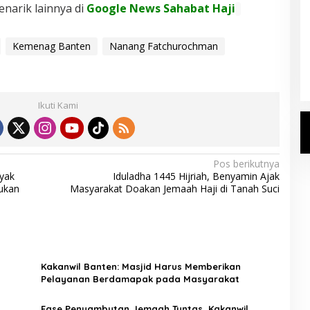
enarik lainnya di
Google News Sahabat Haji
Kemenhaj Umumkan Daftar
Kemenag Banten
Nanang Fatchurochman
Jemaah Haji 2027
Di Haji
|
Senin, 20 Juli 2026
Ikuti Kami
Pos berikutnya
yak
Iduladha 1445 Hijriah, Benyamin Ajak
ukan
Masyarakat Doakan Jemaah Haji di Tanah Suci
Kakanwil Banten: Masjid Harus Memberikan
Pelayanan Berdamapak pada Masyarakat
Fase Penyambutan Jemaah Tuntas, Kakanwil