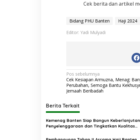
Cek berita dan artikel m
Bidang PHU Banten
Haji 2024
Editor: Yadi Mulyadi
N
Pos sebelumnya
Cek Kesiapan Armuzna, Menag: Ban
a
Perubahan, Semoga Bantu Kekhusy
v
Jemaah Beribadah
i
Berita Terkait
g
a
Kemenag Banten Siap Bangun Keberlanjutan
s
Penyelenggaraan dan Tingkatkan Kualitas
Pelayanan Haji
i
Pembangunan Tahap II Asrama Haji Banten