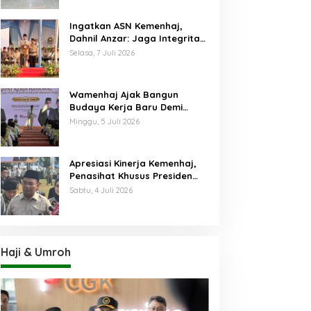
Ingatkan ASN Kemenhaj,
Dahnil Anzar: Jaga Integritas,
Hentikan Praktik Menjadikan
Selasa, 7 Juli 2026
Jemaah sebagai Komoditas
Wamenhaj Ajak Bangun
Budaya Kerja Baru Demi
Pelayanan Terbaik bagi
Minggu, 5 Juli 2026
Jemaah
Apresiasi Kinerja Kemenhaj,
Penasihat Khusus Presiden
Nilai Transisi
Sabtu, 4 Juli 2026
Penyelenggaraan Haji
Berjalan Baik
Haji & Umroh