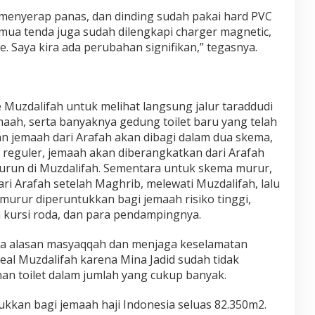
h menyerap panas, dan dinding sudah pakai hard PVC
mua tenda juga sudah dilengkapi charger magnetic,
e. Saya kira ada perubahan signifikan,” tegasnya.
 Muzdalifah untuk melihat langsung jalur taraddudi
maah, serta banyaknya gedung toilet baru yang telah
an jemaah dari Arafah akan dibagi dalam dua skema,
 reguler, jemaah akan diberangkatkan dari Arafah
 turun di Muzdalifah. Sementara untuk skema murur,
i Arafah setelah Maghrib, melewati Muzdalifah, lalu
urur diperuntukkan bagi jemaah risiko tinggi,
na kursi roda, dan para pendampingnya.
a alasan masyaqqah dan menjaga keselamatan
eal Muzdalifah karena Mina Jadid sudah tidak
n toilet dalam jumlah yang cukup banyak.
ukkan bagi jemaah haji Indonesia seluas 82.350m2.