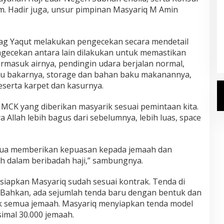
am. Hadir juga, unsur pimpinan Masyariq M Amin
Kemenhaj Umumkan Daftar
Jemaah Haji 2027
nag Yaqut melakukan pengecekan secara mendetail
Di Haji
|
Senin, 20 Juli 2026
engecekan antara lain dilakukan untuk memastikan
termasuk airnya, pendingin udara berjalan normal,
yu bakarnya, storage dan bahan baku makanannya,
eserta karpet dan kasurnya.
 MCK yang diberikan masyarik sesuai pemintaan kita.
ya Allah lebih bagus dari sebelumnya, lebih luas, space
 semua memberikan kepuasan kepada jemaah dan
dalam beribadah haji,” sambungnya.
siapkan Masyariq sudah sesuai kontrak. Tenda di
s. Bahkan, ada sejumlah tenda baru dengan bentuk dan
k semua jemaah. Masyariq menyiapkan tenda model
imal 30.000 jemaah.