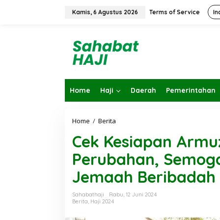
L
e
Kamis, 6 Agustus 2026
Terms of Service
In
w
a
t
i
k
e
k
o
Home
Haji
Daerah
Pemerintahan
n
t
e
n
Home
/
Berita
C
e
Cek Kesiapan Armu
k
K
Perubahan, Semog
e
s
Jemaah Beribadah
i
a
p
Sahabathaji
Rabu, 12 Juni 2024
a
Berita
,
Haji 2024
n
A