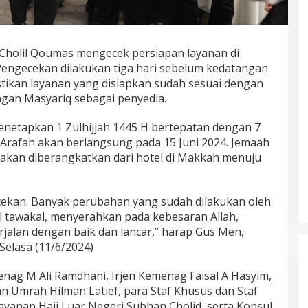
Cholil Qoumas mengecek persiapan layanan di
 Pengecekan dilakukan tiga hari sebelum kedatangan
tikan layanan yang disiapkan sudah sesuai dengan
gan Masyariq sebagai penyedia.
enetapkan 1 Zulhijjah 1445 H bertepatan dengan 7
 Arafah akan berlangsung pada 15 Juni 2024. Jemaah
p akan diberangkatkan dari hotel di Makkah menuju
ekan. Banyak perubahan yang sudah dilakukan oleh
gal tawakal, menyerahkan pada kebesaran Allah,
jalan dengan baik dan lancar,” harap Gus Men,
Selasa (11/6/2024)
nag M Ali Ramdhani, Irjen Kemenag Faisal A Hasyim,
n Umrah Hilman Latief, para Staf Khusus dan Staf
ayanan Haji Luar Negeri Subhan Cholid, serta Konsul