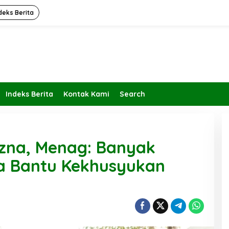
deks Berita
Indeks Berita
Kontak Kami
Search
zna, Menag: Banyak
a Bantu Kekhusyukan
Kembalikan Peran dan Fungsi
KBIHU Pada Jalurnya