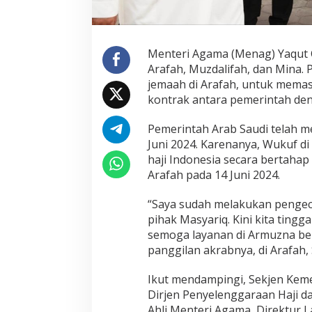
h
a
n
,
Menteri Agama (Menag) Yaqut 
S
Arafah, Muzdalifah, dan Mina.
e
jemaah di Arafah, untuk memas
m
kontrak antara pemerintah den
o
g
a
Pemerintah Arab Saudi telah m
B
Juni 2024. Karenanya, Wukuf di
a
haji Indonesia secara bertaha
n
Arafah pada 14 Juni 2024.
t
u
K
“Saya sudah melakukan pengec
e
pihak Masyariq. Kini kita ting
k
semoga layanan di Armuzna ber
h
panggilan akrabnya, di Arafah, 
u
s
y
Ikut mendampingi, Sekjen Keme
u
Dirjen Penyelenggaraan Haji da
k
Ahli Menteri Agama, Direktur L