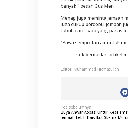
banyak,” pesan Gus Men.
Menag juga meminta jemaah me
juga cukup berdebu. Jemaah j
tubuh dari cuaca yang panas ter
“Bawa semprotan air untuk men
Cek berita dan artikel m
Editor: Muhammad Hikmatullah
N
Pos sebelumnya
Buya Anwar Abbas: Untuk Keselama
a
Jemaah Lebih Baik Ikut Skema Muru
v