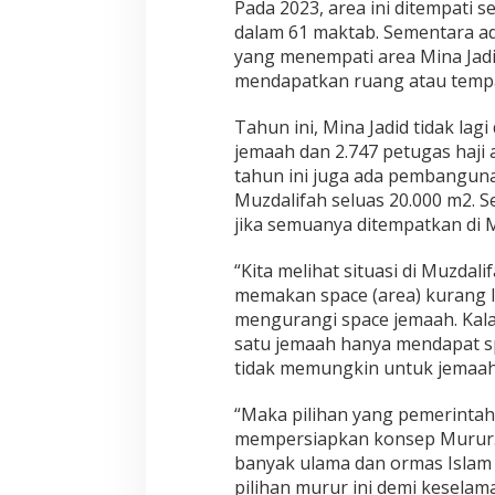
Pada 2023, area ini ditempati s
dalam 61 maktab. Sementara ada
yang menempati area Mina Jadid
mendapatkan ruang atau tempat
Tahun ini, Mina Jadid tidak lag
jemaah dan 2.747 petugas haji
tahun ini juga ada pembanguna
Muzdalifah seluas 20.000 m2. S
jika semuanya ditempatkan di 
“Kita melihat situasi di Muzdali
memakan space (area) kurang le
mengurangi space jemaah. Kalau
satu jemaah hanya mendapat sp
tidak memungkin untuk jemaah 
“Maka pilihan yang pemerintah
mempersiapkan konsep Murur. S
banyak ulama dan ormas Isla
pilihan murur ini demi kesel