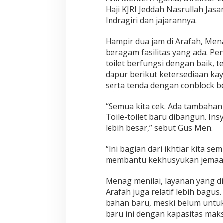
a
Haji KJRI Jeddah Nasrullah Jas
n
J
Indragiri dan jajarannya.
e
m
Hampir dua jam di Arafah, Me
a
beragam fasilitas yang ada. P
a
toilet berfungsi dengan baik, 
h
B
dapur berikut ketersediaan ka
e
serta tenda dengan conblock b
r
i
“Semua kita cek. Ada tambahan
b
Toile-toilet baru dibangun. Ins
a
d
lebih besar,” sebut Gus Men.
a
h
“Ini bagian dari ikhtiar kita
membantu kekhusyukan jemaah 
Menag menilai, layanan yang di
Arafah juga relatif lebih bagu
bahan baru, meski belum untu
baru ini dengan kapasitas maks