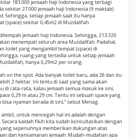
ekitar 183.000 jemaah haji Indonesia yang terbagi
 sekitar 27.000 jemaah haji Indonesia (9 maktab)
. Sehingga, setiap jemaah saat itu hanya
 (space) sekitar 0,45m2 di Muzdalifah.
i ditempati jemaah haji Indonesia. Sehingga, 213.320
 akan menempati seluruh area Muzdalifah. Padahal,
n toilet yang mengambil tempat (space) di
ehingga, ruang yang tersedia untuk setiap jemaah
Muzdalifah, hanya 0,29m2 per orang.
fah on the spot. Ada banyak toilet baru, ada 26 dan itu
bih 2 hektar. Ini tentu di saat yang sama akan
 di rata-rata, kalau jemaah semua masuk ke sini,
ace 0,29 m atau 29 cm. Tentu ini sebuah space yang
bisa nyaman berada di sini,” sebut Menag.
 ambil, untuk mencegah hal ini adalah dengan
ecara kaidah fikih kita sudah konsultasikan dengan
m yang sepenuhnya memberikan dukungan atas
amaan dan kenyamanan jemaah. Mudah-mudahan apa