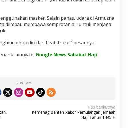
nggunakan masker. Selain panas, udara di Armuzna
uga diimbau membawa semprotan air untuk menjaga
ik.
ghindarkan diri dari heatstroke,” pesannya.
enarik lainnya di
Google News Sahabat Haji
Ikuti Kami
Pos berikutnya
tan,
Kemenag Banten Rakor Pemulangan Jemaah
r
Haji Tahun 1445 H