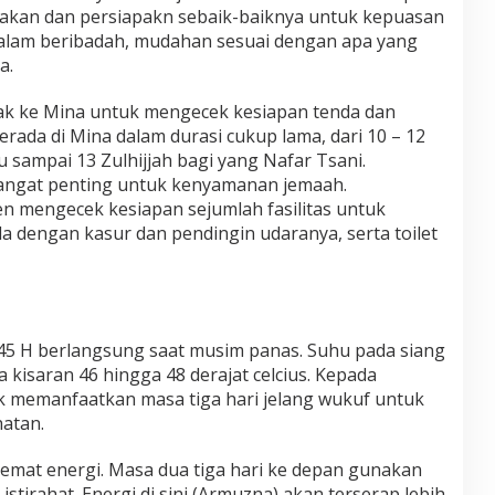
akan dan persiapakn sebaik-baiknya untuk kepuasan
alam beribadah, mudahan sesuai dengan apa yang
a.
ak ke Mina untuk mengecek kesiapan tenda dan
erada di Mina dalam durasi cukup lama, dari 10 – 12
u sampai 13 Zulhijjah bagi yang Nafar Tsani.
 sangat penting untuk kenyamanan jemaah.
n mengecek kesiapan sejumlah fasilitas untuk
da dengan kasur dan pendingin udaranya, serta toilet
45 H berlangsung saat musim panas. Suhu pada siang
a kisaran 46 hingga 48 derajat celcius. Kepada
 memanfaatkan masa tiga hari jelang wukuf untuk
hatan.
hemat energi. Masa dua tiga hari ke depan gunakan
stirahat. Energi di sini (Armuzna) akan terserap lebih