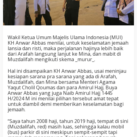
Wakil Ketua Umum Majelis Ulama Indonesia (MUI)
KH Anwar Abbas menilai, untuk keselamatan jemaah
lansia dan risti, maka perjalanan hajinya lebih baik
dari Arafah langsung lanjut ke Mina, dan mabit di
Muzdalifah mengikuti skema _murur_.
Hal ini disampaikan KH Anwar Abbas, usai meninjau
kesiapan sarana pra sarana yang ada di Arafah,
Muzdalifah, dan Mina bersama Menteri Agama
Yaqut Cholil Qoumas dan para Amirul Hajj. Buya
Anwar Abbas yang juga Naib Amirul Hajj 1445
H/2024 M ini menilai pilihan tersebut amat tepat
untuk diambil demi memberikan keselamatan bagi
jemaah.
“Saya tahun 2008 haji, tahun 2019 haji, tempat di sini
(Muzdalifah, red) masih luas, sehingga kalau mobil
(bus) parkir di sini meskipun sempit-sempit tapi