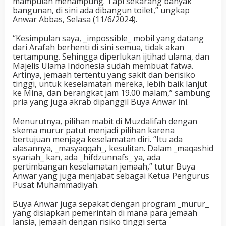
mampulah menampung. Tapi sekarang banyak
bangunan, di sini ada dibangun toilet,” ungkap
Anwar Abbas, Selasa (11/6/2024).
“Kesimpulan saya, _impossible_ mobil yang datang
dari Arafah berhenti di sini semua, tidak akan
tertampung. Sehingga diperlukan ijtihad ulama, dan
Majelis Ulama Indonesia sudah membuat fatwa.
Artinya, jemaah tertentu yang sakit dan berisiko
tinggi, untuk keselamatan mereka, lebih baik lanjut
ke Mina, dan berangkat jam 19.00 malam,” sambung
pria yang juga akrab dipanggil Buya Anwar ini.
Menurutnya, pilihan mabit di Muzdalifah dengan
skema murur patut menjadi pilihan karena
bertujuan menjaga keselamatan diri. “Itu ada
alasannya, _masyaqqah_, kesulitan. Dalam _maqashid
syariah_ kan, ada _hifdzunnafs_ ya, ada
pertimbangan keselamatan jemaah,” tutur Buya
Anwar yang juga menjabat sebagai Ketua Pengurus
Pusat Muhammadiyah.
Buya Anwar juga sepakat dengan program _murur_
yang disiapkan pemerintah di mana para jemaah
lansia, jemaah dengan risiko tinggi serta