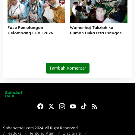
Fase Pemulangan
Wamenhaj Takziah ke
Gelombang I Haji 2026
Rumah Duka Istri Petugas
Berakhir, Lebih dari 95 Ribu
Haji, Sampaikan Duka dan
Jemaah Indonesia Telah
Penghormatan atas
Kembali ke Tanah Air
Amanah yang Tetap
Ditunaikan
Tambah Komentar
Sahabathaji.com 2024. All Right Reserved
Redaksi
Tentang Kami
Disclaimer