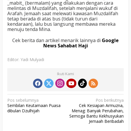
_mabit_ (bermalam) yang dilakukan dengan cara
melintas di Muzdalifah, setelah menjalani wukuf di
Arafah. Jemaah saat melewati kawasan Muzdalifah
tetap berada di atas bus (tidak turun dari
kendaraan), lalu bus langsung membawa mereka
menuju tenda Mina.
Cek berita dan artikel menarik lainnya di
Google
News Sahabat Haji
Editor: Yadi Mulyadi
Ikuti Kami
N
Pos sebelumnya
Pos berikutnya
Sembilan Keutamaan Puasa
Cek Kesiapan Armuzna,
a
dibulan Dzulhijah
Menag: Banyak Perubahan,
v
Semoga Bantu Kekhusyukan
Jemaah Beribadah
i