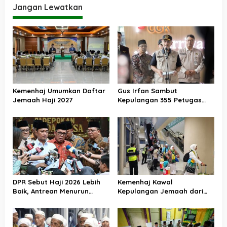
g
Jangan Lewatkan
a
s
i
p
o
s
Kemenhaj Umumkan Daftar
Gus Irfan Sambut
Jemaah Haji 2027
Kepulangan 355 Petugas
Haji PPIH Daker Makkah
DPR Sebut Haji 2026 Lebih
Kemenhaj Kawal
Baik, Antrean Menurun
Kepulangan Jemaah dari
Layanan Jemaah Meningkat
Tanah Suci, Air Zamzam
Akan Didistribusikan di
Tanah Air