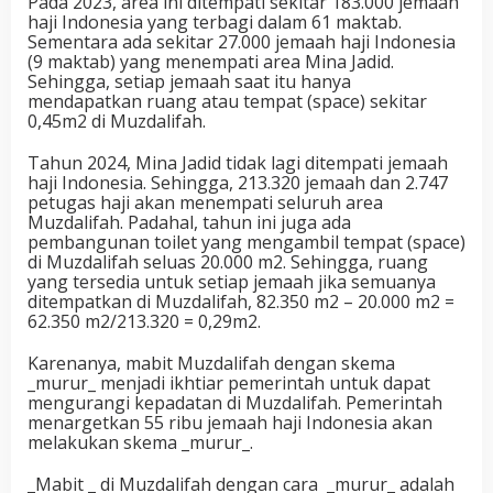
Pada 2023, area ini ditempati sekitar 183.000 jemaah
haji Indonesia yang terbagi dalam 61 maktab.
Sementara ada sekitar 27.000 jemaah haji Indonesia
(9 maktab) yang menempati area Mina Jadid.
Sehingga, setiap jemaah saat itu hanya
mendapatkan ruang atau tempat (space) sekitar
0,45m2 di Muzdalifah.
Tahun 2024, Mina Jadid tidak lagi ditempati jemaah
haji Indonesia. Sehingga, 213.320 jemaah dan 2.747
petugas haji akan menempati seluruh area
Muzdalifah. Padahal, tahun ini juga ada
pembangunan toilet yang mengambil tempat (space)
di Muzdalifah seluas 20.000 m2. Sehingga, ruang
yang tersedia untuk setiap jemaah jika semuanya
ditempatkan di Muzdalifah, 82.350 m2 – 20.000 m2 =
62.350 m2/213.320 = 0,29m2.
Karenanya, mabit Muzdalifah dengan skema
_murur_ menjadi ikhtiar pemerintah untuk dapat
mengurangi kepadatan di Muzdalifah. Pemerintah
menargetkan 55 ribu jemaah haji Indonesia akan
melakukan skema _murur_.
_Mabit _ di Muzdalifah dengan cara _murur_ adalah