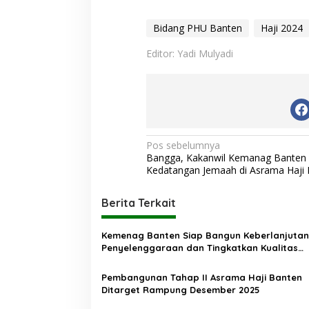
Bidang PHU Banten
Haji 2024
Editor: Yadi Mulyadi
N
Pos sebelumnya
Bangga, Kakanwil Kemanag Banten
a
Kedatangan Jemaah di Asrama Haji 
v
i
Berita Terkait
g
Kemenag Banten Siap Bangun Keberlanjutan
a
Penyelenggaraan dan Tingkatkan Kualitas
s
Pelayanan Haji
Pembangunan Tahap II Asrama Haji Banten
i
Ditarget Rampung Desember 2025
p