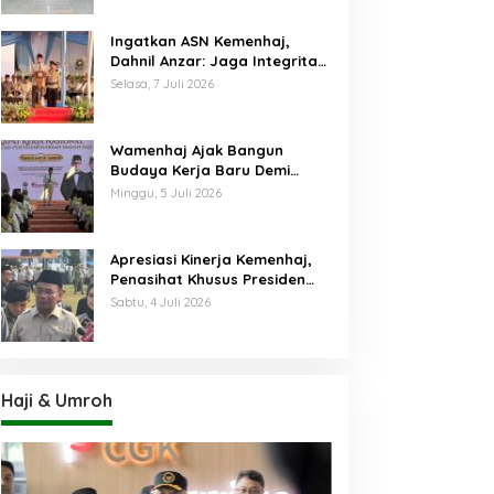
Ingatkan ASN Kemenhaj,
Dahnil Anzar: Jaga Integritas,
Hentikan Praktik Menjadikan
Selasa, 7 Juli 2026
Jemaah sebagai Komoditas
Wamenhaj Ajak Bangun
Budaya Kerja Baru Demi
Pelayanan Terbaik bagi
Minggu, 5 Juli 2026
Jemaah
Apresiasi Kinerja Kemenhaj,
Penasihat Khusus Presiden
Nilai Transisi
Sabtu, 4 Juli 2026
Penyelenggaraan Haji
Berjalan Baik
Haji & Umroh