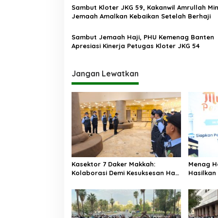
o
Sambut Kloter JKG 59, Kakanwil Amrullah Mi
Jemaah Amalkan Kebaikan Setelah Berhaji
s
Sambut Jemaah Haji, PHU Kemenag Banten
Apresiasi Kinerja Petugas Kloter JKG 54
Jangan Lewatkan
Kasektor 7 Daker Makkah:
Menag H
Kolaborasi Demi Kesuksesan Haji
Hasilkan
2025
Memudah