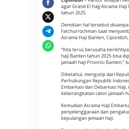
Cipondoh
– Kantor Wilayah Ke
i
agar Grand El Hajj Asrama Haji
s
tahun 2025.
a
D
Demikian hal tersebut disamp
i
g
Fatchurrochman saat menyambu
u
Asrama Haji Banten, Cipondoh,
n
a
“Kita terus berusaha berikhti
k
haji Banten tahun 2025 bisa 
a
n
jamaah haji Provinsi Banten,”
u
n
Diketahui, mengutip dari Kep
t
Perhubungan Republik Indone
u
Embarkasi dan Debarkasi Haji,
k
E
keberangkatan calon jamaah ha
m
b
Kemudian Asrama Haji Embarkas
a
penyelenggaraan dan pengatur
r
kepulangan jemaah haji.
k
a