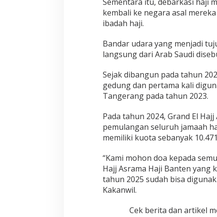
s
Sementara itu, debarkasi haji 
i
kembali ke negara asal mereka
D
ibadah haji.
e
b
Bandar udara yang menjadi tuj
a
r
langsung dari Arab Saudi diseb
k
a
Sejak dibangun pada tahun 2022
s
gedung dan pertama kali digun
i
Tangerang pada tahun 2023.
p
a
d
Pada tahun 2024, Grand El Haj
a
pemulangan seluruh jamaah haj
T
memiliki kuota sebanyak 10.47
a
h
u
“Kami mohon doa kepada semu
n
Hajj Asrama Haji Banten yang k
2
tahun 2025 sudah bisa diguna
0
Kakanwil.
2
5
Cek berita dan artikel m