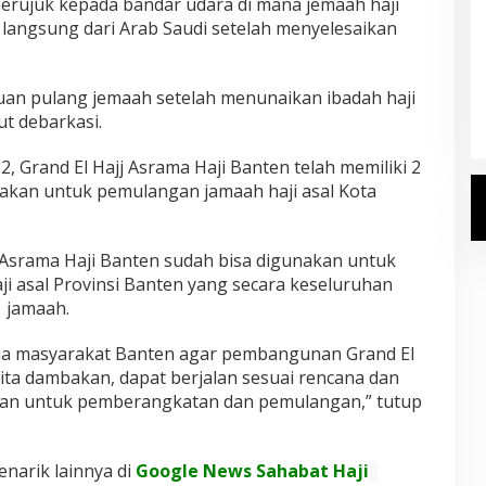
merujuk kepada bandar udara di mana jemaah haji
 langsung dari Arab Saudi setelah menyelesaikan
Kemenhaj Umumkan Daftar
Jemaah Haji 2027
uan pulang jemaah setelah menunaikan ibadah haji
Di Haji
|
Senin, 20 Juli 2026
ut debarkasi.
, Grand El Hajj Asrama Haji Banten telah memiliki 2
akan untuk pemulangan jamaah haji asal Kota
j Asrama Haji Banten sudah bisa digunakan untuk
i asal Provinsi Banten yang secara keseluruhan
1 jamaah.
a masyarakat Banten agar pembangunan Grand El
ita dambakan, dapat berjalan sesuai rencana dan
kan untuk pemberangkatan dan pemulangan,” tutup
enarik lainnya di
Google News Sahabat Haji