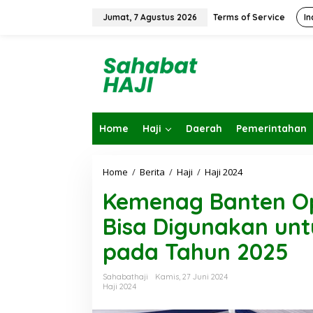
L
e
Jumat, 7 Agustus 2026
Terms of Service
In
w
a
t
i
k
e
k
o
Home
Haji
Daerah
Pemerintahan
n
t
e
n
Home
/
Berita
/
Haji
/
Haji 2024
K
e
Kemenag Banten Op
m
e
Bisa Digunakan un
n
a
pada Tahun 2025
g
B
a
Sahabathaji
Kamis, 27 Juni 2024
n
Haji 2024
t
e