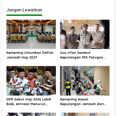
Jangan Lewatkan
Kemenhaj Umumkan Daftar
Gus Irfan Sambut
Jemaah Haji 2027
Kepulangan 355 Petugas
Haji PPIH Daker Makkah
DPR Sebut Haji 2026 Lebih
Kemenhaj Kawal
Baik, Antrean Menurun
Kepulangan Jemaah dari
Layanan Jemaah Meningkat
Tanah Suci, Air Zamzam
Akan Didistribusikan di