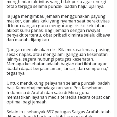
menghindari aktivitas yang tidak perlu agar energi
tetap terjaga selama puncak ibadah haji,” ujarnya.
Ia juga mengimbau jemaah menggunakan payung,
masker, dan alas kaki yang nyaman saat beraktivitas
di luar ruangan guna mengurangi risiko kelelahan
akibat suhu panas. Bagi jemaah dengan riwayat
penyakit tertentu, obat pribadi diminta selalu dibawa
dan mudah dijangkau.
“Jangan memaksakan diri. Bila merasa lemas, pusing,
sesak napas, atau mengalami gangguan kesehatan
lainnya, segera hubungi petugas kesehatan.
Menjaga kesehatan adalah bagian dari ikhtiar agar
ibadah dapat berjalan aman, lancar, dan sempurna,”
tegasnya.
Untuk mendukung pelayanan selama puncak ibadah
haji, Kemenhaj menyiagakan satu Pos Kesehatan
Indonesia di Arafah dan satu di Mina guna
memastikan layanan medis tersedia secara cepat dan
optimal bagi jemaah.
Selain itu, sebanyak 657 petugas Satgas Arafah telah
ditempatkan di berbagai titik layanan untuk