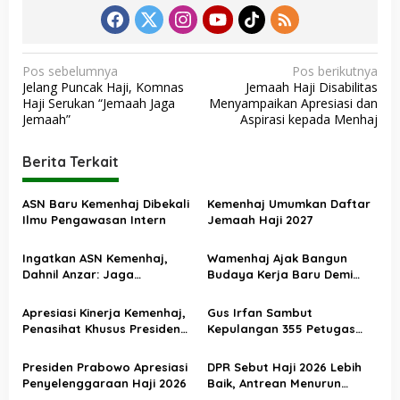
N
Pos sebelumnya
Pos berikutnya
Jelang Puncak Haji, Komnas
Jemaah Haji Disabilitas
a
Haji Serukan “Jemaah Jaga
Menyampaikan Apresiasi dan
v
Jemaah”
Aspirasi kepada Menhaj
i
Berita Terkait
g
a
ASN Baru Kemenhaj Dibekali
Kemenhaj Umumkan Daftar
s
Ilmu Pengawasan Intern
Jemaah Haji 2027
i
Ingatkan ASN Kemenhaj,
Wamenhaj Ajak Bangun
p
Dahnil Anzar: Jaga
Budaya Kerja Baru Demi
o
Integritas, Hentikan Praktik
Pelayanan Terbaik bagi
Menjadikan Jemaah
Jemaah
s
Apresiasi Kinerja Kemenhaj,
Gus Irfan Sambut
sebagai Komoditas
Penasihat Khusus Presiden
Kepulangan 355 Petugas
Nilai Transisi
Haji PPIH Daker Makkah
Penyelenggaraan Haji
Presiden Prabowo Apresiasi
DPR Sebut Haji 2026 Lebih
Berjalan Baik
Penyelenggaraan Haji 2026
Baik, Antrean Menurun
Layanan Jemaah Meningkat