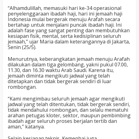
“Alhamdulillah, memasuki hari ke-34 operasional
penyelenggaraan ibadah haji, hari ini jemaah haji
Indonesia mulai bergerak menuju Arafah secara
bertahap untuk menjalani puncak ibadah haji. Ini
adalah fase yang sangat penting dan membutuhkan
kesiapan fisik, mental, serta kedisiplinan seluruh
jemaah,” ujar Maria dalam keterangannya di Jakarta,
Senin (25/5).
Menurutnya, keberangkatan jemaah menuju Arafah
dilakukan dalam tiga gelombang, yakni pukul 07.00,
11.30, dan 16.30 waktu Arab Saudi. Karena itu,
jemaah diminta mengikuti jadwal yang telah
ditetapkan dan tidak bergerak sendiri di luar
rombongan.
“Kami mengimbau seluruh jemaah agar mengikuti
jadwal yang telah ditentukan, tidak bergerak sendiri,
tidak mendahului rombongan, dan selalu mematuhi
arahan petugas kloter, sektor, maupun pembimbing
ibadah agar seluruh proses berjalan tertib dan
aman,” katanya.
Selain kesiapan teknis, Kemenhaj juga