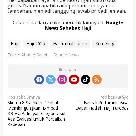
gratis. Namun apabila ada permintaan layanan
tambahan, menjadi tanggung jawab pribadi jemaah.
Cek berita dan artikel menarik lainnya di
Google
News Sahabat Haji
Haji
Haji 2025
Haji ramah lansia
Kemenag
Editor: Ahmad Saebi
Source News
Ikuti Kami
N
Pos sebelumnya
Pos berikutnya
Skema 8 Syarikah Disebut
Isi Bensin Pertamina Bisa
a
Membingungkan, Bimbad
Dapat Hadiah Haji Furoda?
v
KBIHU Al Inayah Cilegon Usul
Ada Evaluasi untuk Perbaikan
i
Kedepan
g