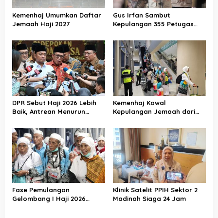
Kemenhaj Umumkan Daftar
Gus Irfan Sambut
Jemaah Haji 2027
Kepulangan 355 Petugas
Haji PPIH Daker Makkah
DPR Sebut Haji 2026 Lebih
Kemenhaj Kawal
Baik, Antrean Menurun
Kepulangan Jemaah dari
Layanan Jemaah Meningkat
Tanah Suci, Air Zamzam
Akan Didistribusikan di
Tanah Air
Fase Pemulangan
Klinik Satelit PPIH Sektor 2
Gelombang I Haji 2026
Madinah Siaga 24 Jam
Berakhir, Lebih dari 95 Ribu
Jemaah Indonesia Telah