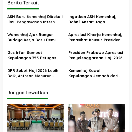
a
Berita Terkait
s
ASN Baru Kemenhaj Dibekali
Ingatkan ASN Kemenhaj,
i
Ilmu Pengawasan Intern
Dahnil Anzar: Jaga
p
Integritas, Hentikan Praktik
Menjadikan Jemaah
o
Wamenhaj Ajak Bangun
Apresiasi Kinerja Kemenhaj,
sebagai Komoditas
Budaya Kerja Baru Demi
Penasihat Khusus Presiden
s
Pelayanan Terbaik bagi
Nilai Transisi
Jemaah
Penyelenggaraan Haji
Gus Irfan Sambut
Presiden Prabowo Apresiasi
Berjalan Baik
Kepulangan 355 Petugas
Penyelenggaraan Haji 2026
Haji PPIH Daker Makkah
DPR Sebut Haji 2026 Lebih
Kemenhaj Kawal
Baik, Antrean Menurun
Kepulangan Jemaah dari
Layanan Jemaah Meningkat
Tanah Suci, Air Zamzam
Akan Didistribusikan di
Tanah Air
Jangan Lewatkan