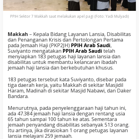
PPIH Sektor 7 Makkah saat melakukan apel pagi (Foto: Yadi Mulyadi)
Makkah
– Kepala Bidang Layanan Lansia, Disabilitas
dan Penanganan Krisis dan Pertolongan Pertama
pada Jemaah Haji (PKP2JH)
PPIH Arab Saudi
,
Suviyanto mengatakan
PPIH Arab Saudi
telah
menyiapkan 183 petugas haji layanan lansia dan
disabilitas untuk membantu kelancaran ibadah
jemaah haji lansia dan berkebutuhan khusus.
183 petugas tersebut kata Suviyanto, disebar pada
tiga daerah kerja, yaitu Makkah di sekitar Masjidil
Haram, Madinah di sekitar Masjid Nabawi, dan Daker
Bandara.
Menurutnya, pada penyelenggaraan haji tahun ini,
ada 47.384 jemaah haji lansia dengan rentang usia
65 tahun sampai 100 tahun ke atas. Sementara
jemaah penyandang disabilitas sebanyak 513 orang.
Itu artinya, jika dirasiokan 1 orang petugas layanan
lansia melayani 259 jemaah.