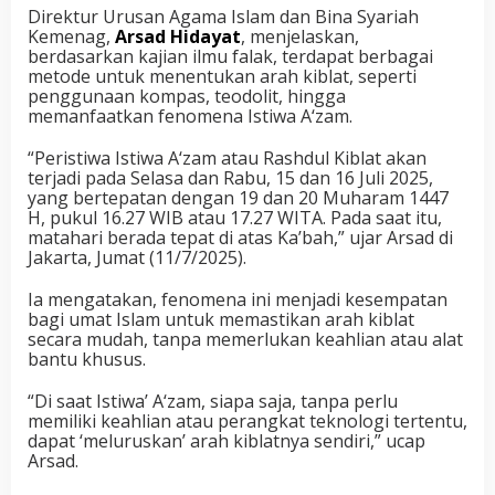
Direktur Urusan Agama Islam dan Bina Syariah
Kemenag,
Arsad Hidayat
, menjelaskan,
berdasarkan kajian ilmu falak, terdapat berbagai
metode untuk menentukan arah kiblat, seperti
penggunaan kompas, teodolit, hingga
memanfaatkan fenomena Istiwa A‘zam.
“Peristiwa Istiwa A‘zam atau Rashdul Kiblat akan
terjadi pada Selasa dan Rabu, 15 dan 16 Juli 2025,
yang bertepatan dengan 19 dan 20 Muharam 1447
H, pukul 16.27 WIB atau 17.27 WITA. Pada saat itu,
matahari berada tepat di atas Ka’bah,” ujar Arsad di
Jakarta, Jumat (11/7/2025).
Ia mengatakan, fenomena ini menjadi kesempatan
bagi umat Islam untuk memastikan arah kiblat
secara mudah, tanpa memerlukan keahlian atau alat
bantu khusus.
“Di saat Istiwa’ A‘zam, siapa saja, tanpa perlu
memiliki keahlian atau perangkat teknologi tertentu,
dapat ‘meluruskan’ arah kiblatnya sendiri,” ucap
Arsad.