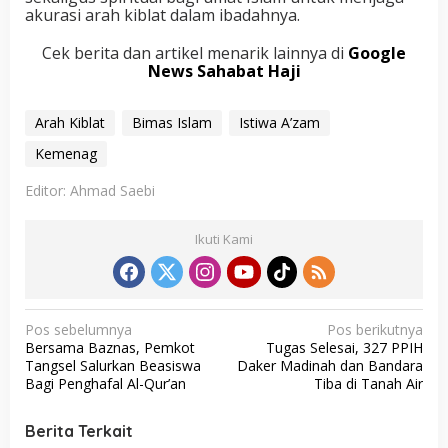
akurasi arah kiblat dalam ibadahnya.
Cek berita dan artikel menarik lainnya di
Google
News Sahabat Haji
Arah Kiblat
Bimas Islam
Istiwa A’zam
Kemenag
Editor: Ahmad Saebi
Ikuti Kami
N
Pos sebelumnya
Pos berikutnya
Bersama Baznas, Pemkot
Tugas Selesai, 327 PPIH
a
Tangsel Salurkan Beasiswa
Daker Madinah dan Bandara
v
Bagi Penghafal Al-Qur’an
Tiba di Tanah Air
i
Berita Terkait
g