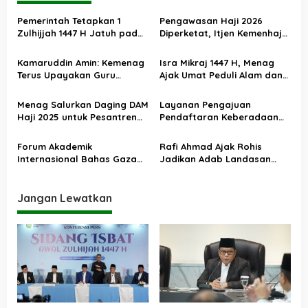
a
Pemerintah Tetapkan 1
Pengawasan Haji 2026
s
Zulhijjah 1447 H Jatuh pada
Diperketat, Itjen Kemenhaj
18 Mei 2026, Iduladha 27 Mei
Kolaborasi dengan Itjen
i
Kemenag
Kamaruddin Amin: Kemenag
Isra Mikraj 1447 H, Menag
p
Terus Upayakan Guru
Ajak Umat Peduli Alam dan
o
Madrasah Swasta Bisa
Sosial lewat Nilai Salat
Diangkat PPPK
s
Menag Salurkan Daging DAM
Layanan Pengajuan
Haji 2025 untuk Pesantren
Pendaftaran Keberadaan
Terdampak Banjir Aceh
Pesantren Dibuka Kembali 1
Januari 2026
Forum Akademik
Rafi Ahmad Ajak Rohis
Internasional Bahas Gaza
Jadikan Adab Landasan
dan Perdamaian Dunia
Utama Kehidupan
Jangan Lewatkan