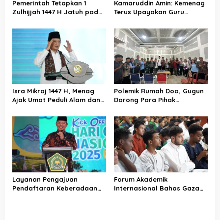
Pemerintah Tetapkan 1
Kamaruddin Amin: Kemenag
Zulhijjah 1447 H Jatuh pada
Terus Upayakan Guru
18 Mei 2026, Iduladha 27 Mei
Madrasah Swasta Bisa
Diangkat PPPK
Isra Mikraj 1447 H, Menag
Polemik Rumah Doa, Gugun
Ajak Umat Peduli Alam dan
Dorong Para Pihak
Sosial lewat Nilai Salat
Kedepankan Musyawarah
Layanan Pengajuan
Forum Akademik
Pendaftaran Keberadaan
Internasional Bahas Gaza
Pesantren Dibuka Kembali 1
dan Perdamaian Dunia
Januari 2026