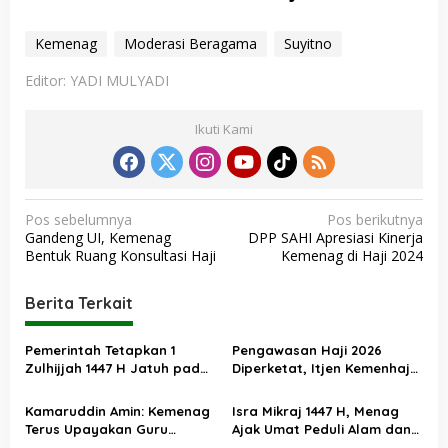
Kemenag
Moderasi Beragama
Suyitno
Editor: YADI MULYADI
Ikuti Kami
N
Pos sebelumnya
Pos berikutnya
Gandeng UI, Kemenag
DPP SAHI Apresiasi Kinerja
a
Bentuk Ruang Konsultasi Haji
Kemenag di Haji 2024
v
i
Berita Terkait
g
a
Pemerintah Tetapkan 1
Pengawasan Haji 2026
Zulhijjah 1447 H Jatuh pada
Diperketat, Itjen Kemenhaj
s
18 Mei 2026, Iduladha 27 Mei
Kolaborasi dengan Itjen
Kemenag
i
Kamaruddin Amin: Kemenag
Isra Mikraj 1447 H, Menag
Terus Upayakan Guru
Ajak Umat Peduli Alam dan
p
Madrasah Swasta Bisa
Sosial lewat Nilai Salat