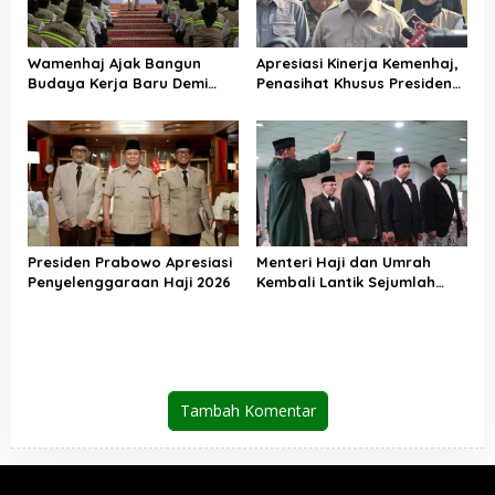
Wamenhaj Ajak Bangun
Apresiasi Kinerja Kemenhaj,
Budaya Kerja Baru Demi
Penasihat Khusus Presiden
Pelayanan Terbaik bagi
Nilai Transisi
Jemaah
Penyelenggaraan Haji
Berjalan Baik
Presiden Prabowo Apresiasi
Menteri Haji dan Umrah
Penyelenggaraan Haji 2026
Kembali Lantik Sejumlah
Pejabat Strategis, Berikut
Daftarnya
Tambah Komentar