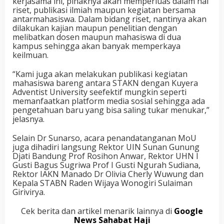
kerjasama ini, pihaknya akan memperluas dalam hal
riset, publikasi ilmiah maupun kegiatan bersama
antarmahasiswa. Dalam bidang riset, nantinya akan
dilakukan kajian maupun penelitian dengan
melibatkan dosen maupun mahasiswa di dua
kampus sehingga akan banyak memperkaya
keilmuan.
“Kami juga akan melakukan publikasi kegiatan
mahasiswa bareng antara STAKN dengan Kuyera
Adventist University seefektif mungkin seperti
memanfaatkan platform media sosial sehingga ada
pengetahuan baru yang bisa saling tukar menukar,”
jelasnya.
Selain Dr Sunarso, acara penandatanganan MoU
juga dihadiri langsung Rektor UIN Sunan Gunung
Djati Bandung Prof Rosihon Anwar, Rektor UHN I
Gusti Bagus Sugriwa Prof I Gusti Ngurah Sudiana,
Rektor IAKN Manado Dr Olivia Cherly Wuwung dan
Kepala STABN Raden Wijaya Wonogiri Sulaiman
Girivirya.
Cek berita dan artikel menarik lainnya di
Google
News Sahabat Haji