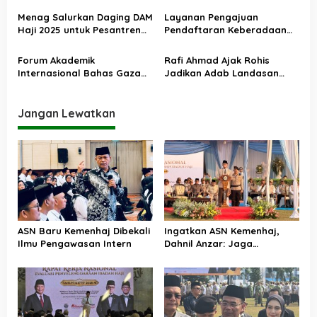
o
Diangkat PPPK
Menag Salurkan Daging DAM
Layanan Pengajuan
s
Haji 2025 untuk Pesantren
Pendaftaran Keberadaan
Terdampak Banjir Aceh
Pesantren Dibuka Kembali 1
Januari 2026
Forum Akademik
Rafi Ahmad Ajak Rohis
Internasional Bahas Gaza
Jadikan Adab Landasan
dan Perdamaian Dunia
Utama Kehidupan
Jangan Lewatkan
ASN Baru Kemenhaj Dibekali
Ingatkan ASN Kemenhaj,
Ilmu Pengawasan Intern
Dahnil Anzar: Jaga
Integritas, Hentikan Praktik
Menjadikan Jemaah
sebagai Komoditas