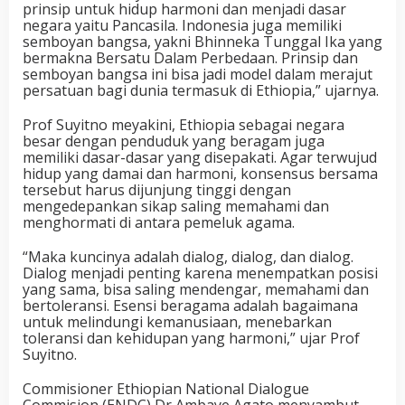
prinsip untuk hidup harmoni dan menjadi dasar
negara yaitu Pancasila. Indonesia juga memiliki
semboyan bangsa, yakni Bhinneka Tunggal Ika yang
bermakna Bersatu Dalam Perbedaan. Prinsip dan
semboyan bangsa ini bisa jadi model dalam merajut
persatuan bagi dunia termasuk di Ethiopia,” ujarnya.
Prof Suyitno meyakini, Ethiopia sebagai negara
besar dengan penduduk yang beragam juga
memiliki dasar-dasar yang disepakati. Agar terwujud
hidup yang damai dan harmoni, konsensus bersama
tersebut harus dijunjung tinggi dengan
mengedepankan sikap saling memahami dan
menghormati di antara pemeluk agama.
“Maka kuncinya adalah dialog, dialog, dan dialog.
Dialog menjadi penting karena menempatkan posisi
yang sama, bisa saling mendengar, memahami dan
bertoleransi. Esensi beragama adalah bagaimana
untuk melindungi kemanusiaan, menebarkan
toleransi dan kehidupan yang harmoni,” ujar Prof
Suyitno.
Commisioner Ethiopian National Dialogue
Commision (ENDC) Dr Ambaye Agato menyambut