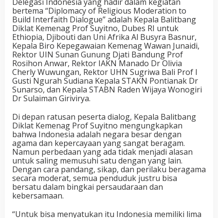
Delegasi Indonesia yang hadir dalam kegiatan
bertema “Diplomacy of Religious Moderation to
Build Interfaith Dialogue” adalah Kepala Balitbang
Diklat Kemenag Prof Suyitno, Dubes RI untuk
Ethiopia, Djibouti dan Uni Afrika Al Busyra Basnur,
Kepala Biro Kepegawaian Kemenag Wawan Junaidi,
Rektor UIN Sunan Gunung Djati Bandung Prof
Rosihon Anwar, Rektor IAKN Manado Dr Olivia
Cherly Wuwungan, Rektor UHN Sugriwa Bali Prof I
Gusti Ngurah Sudiana Kepala STAKN Pontianak Dr
Sunarso, dan Kepala STABN Raden Wijaya Wonogiri
Dr Sulaiman Girivirya.
Di depan ratusan peserta dialog, Kepala Balitbang
Diklat Kemenag Prof Suyitno mengungkapkan
bahwa Indonesia adalah negara besar dengan
agama dan kepercayaan yang sangat beragam.
Namun perbedaan yang ada tidak menjadi alasan
untuk saling memusuhi satu dengan yang lain.
Dengan cara pandang, sikap, dan perilaku beragama
secara moderat, semua penduduk justru bisa
bersatu dalam bingkai persaudaraan dan
kebersamaan.
“Untuk bisa menyatukan itu Indonesia memiliki lima