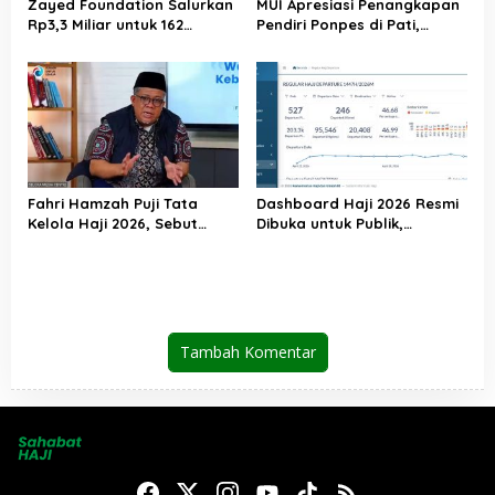
Zayed Foundation Salurkan
MUI Apresiasi Penangkapan
Rp3,3 Miliar untuk 162
Pendiri Ponpes di Pati,
Jemaah Haji Indonesia,
Tegaskan Tak Ada Tempat
Perkuat Kerja Sama Haji RI–
bagi Perusak Akhlak
UEA
Pesantren
Fahri Hamzah Puji Tata
Dashboard Haji 2026 Resmi
Kelola Haji 2026, Sebut
Dibuka untuk Publik,
Pelayanan Jemaah Mulai
Kemenhaj Perkuat
Naik Kelas
Transparansi dan Akses
Informasi Jemaah
Tambah Komentar