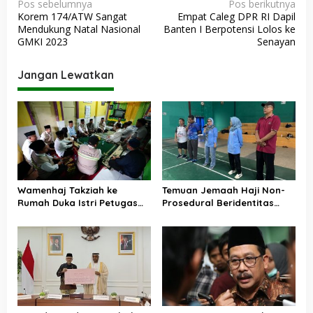
N
Pos sebelumnya
Pos berikutnya
Korem 174/ATW Sangat
Empat Caleg DPR RI Dapil
a
Mendukung Natal Nasional
Banten I Berpotensi Lolos ke
v
GMKI 2023
Senayan
i
Jangan Lewatkan
g
a
s
i
p
o
Wamenhaj Takziah ke
Temuan Jemaah Haji Non-
s
Rumah Duka Istri Petugas
Prosedural Beridentitas
Haji, Sampaikan Duka dan
KBIHU AA, Kemenhaj Lebak:
Penghormatan atas
Kami Tunggu Arahan Pusat
Amanah yang Tetap
Ditunaikan