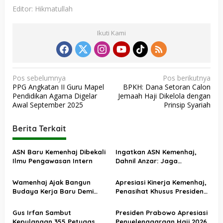
Editor: Hikmatullah
Ikuti Kami
N
Pos sebelumnya
Pos berikutnya
PPG Angkatan II Guru Mapel
BPKH: Dana Setoran Calon
a
Pendidikan Agama Digelar
Jemaah Haji Dikelola dengan
v
Awal September 2025
Prinsip Syariah
i
Berita Terkait
g
a
ASN Baru Kemenhaj Dibekali
Ingatkan ASN Kemenhaj,
s
Ilmu Pengawasan Intern
Dahnil Anzar: Jaga
Integritas, Hentikan Praktik
i
Menjadikan Jemaah
Wamenhaj Ajak Bangun
Apresiasi Kinerja Kemenhaj,
p
sebagai Komoditas
Budaya Kerja Baru Demi
Penasihat Khusus Presiden
o
Pelayanan Terbaik bagi
Nilai Transisi
Jemaah
Penyelenggaraan Haji
s
Gus Irfan Sambut
Presiden Prabowo Apresiasi
Berjalan Baik
Kepulangan 355 Petugas
Penyelenggaraan Haji 2026