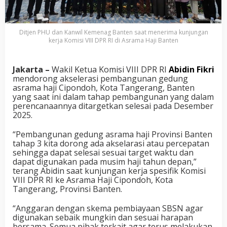
Ditjen PHU dan Kanwil Kemenag Banten saat menerima kunjungan
kerja Komisi VIII DPR RI di Asrama Haji Banten
Jakarta –
Wakil Ketua Komisi VIII DPR RI
Abidin Fikri
mendorong akselerasi pembangunan gedung
asrama haji Cipondoh, Kota Tangerang, Banten
yang saat ini dalam tahap pembangunan yang dalam
perencanaannya ditargetkan selesai pada Desember
2025.
“Pembangunan gedung asrama haji Provinsi Banten
tahap 3 kita dorong ada akselarasi atau percepatan
sehingga dapat selesai sesuai target waktu dan
dapat digunakan pada musim haji tahun depan,”
terang Abidin saat kunjungan kerja spesifik Komisi
VIII DPR RI ke Asrama Haji Cipondoh, Kota
Tangerang, Provinsi Banten.
“Anggaran dengan skema pembiayaan SBSN agar
digunakan sebaik mungkin dan sesuai harapan
bersama. Semua pihak terkait agar terus melakukan