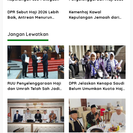
Haji PPIH Daker Makkah
DPR Sebut Haji 2026 Lebih
Kemenhaj Kawal
Baik, Antrean Menurun
Kepulangan Jemaah dari
Layanan Jemaah Meningkat
Tanah Suci, Air Zamzam
Akan Didistribusikan di
Tanah Air
Jangan Lewatkan
RUU Penyelenggaraan Haji
DPR Jelaskan Kenapa Saudi
dan Umrah Telah Sah Jadi
Belum Umumkan Kuota Haji
UU
2026