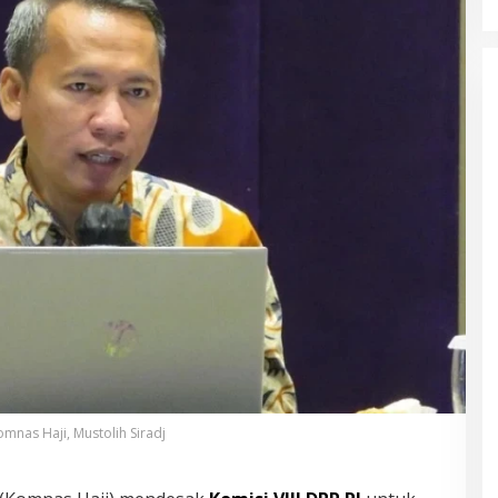
mnas Haji, Mustolih Siradj