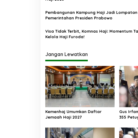
p
o
Pembangunan Kampung Haji Jadi Lompatan
Pemerintahan Presiden Prabowo
s
Visa Tidak Terbit, Komnas Haji: Momentum T
Kelola Haji Furoda!
Jangan Lewatkan
Kemenhaj Umumkan Daftar
Gus Irfa
Jemaah Haji 2027
355 Petu
Makkah