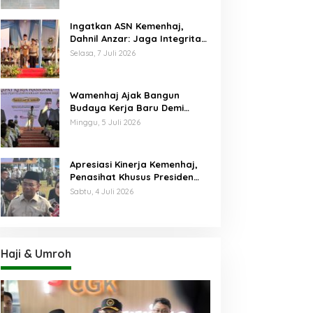
Ingatkan ASN Kemenhaj,
Dahnil Anzar: Jaga Integritas,
Hentikan Praktik Menjadikan
Selasa, 7 Juli 2026
Jemaah sebagai Komoditas
Wamenhaj Ajak Bangun
Budaya Kerja Baru Demi
Pelayanan Terbaik bagi
Minggu, 5 Juli 2026
Jemaah
Apresiasi Kinerja Kemenhaj,
Penasihat Khusus Presiden
Nilai Transisi
Sabtu, 4 Juli 2026
Penyelenggaraan Haji
Berjalan Baik
Haji & Umroh