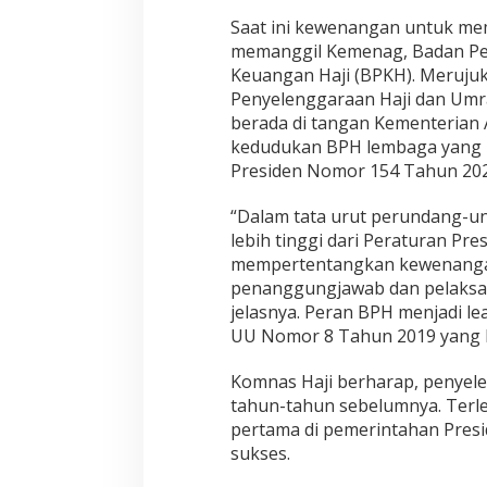
Saat ini kewenangan untuk mem
memanggil Kemenag, Badan Pen
Keuangan Haji (BPKH). Meruju
Penyelenggaraan Haji dan Umra
berada di tangan Kementerian 
kedudukan BPH lembaga yang ba
Presiden Nomor 154 Tahun 2024
“Dalam tata urut perundang-u
lebih tinggi dari Peraturan Pres
mempertentangkan kewenangan
penanggungjawab dan pelaksan
jelasnya. Peran BPH menjadi le
UU Nomor 8 Tahun 2019 yang b
Komnas Haji berharap, penyelen
tahun-tahun sebelumnya. Terl
pertama di pemerintahan Pres
sukses.