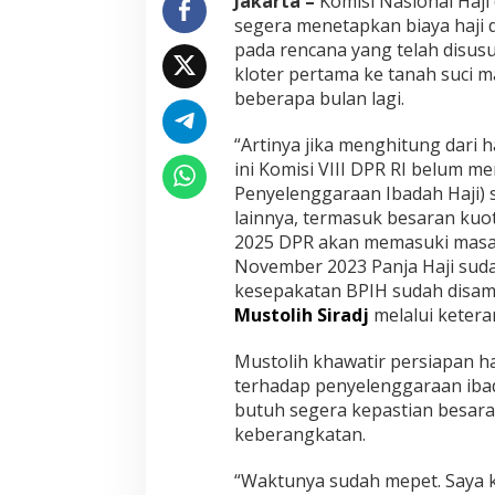
Jakarta –
Komisi Nasional Haj
a
segera menetapkan biaya haji d
n
pada rencana yang telah disu
B
kloter pertama ke tanah suci m
i
beberapa bulan lagi.
a
y
a
“Artinya jika menghitung dari h
H
ini Komisi VIII DPR RI belum 
a
Penyelenggaraan Ibadah Haji) s
j
lainnya, termasuk besaran kuo
i
2
2025 DPR akan memasuki masa r
0
November 2023 Panja Haji suda
2
kesepakatan BPIH sudah disam
5
Mustolih Siradj
melalui ketera
Mustolih khawatir persiapan h
terhadap penyelenggaraan ibada
butuh segera kepastian besaran
keberangkatan.
“Waktunya sudah mepet. Saya k