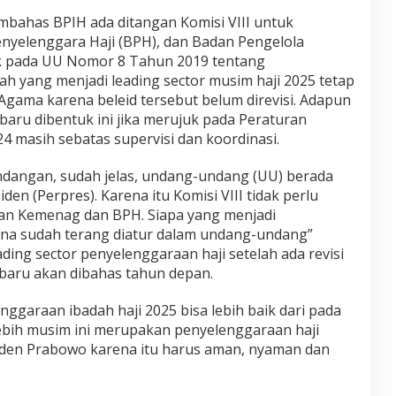
bahas BPIH ada ditangan Komisi VIII untuk
yelenggara Haji (BPH), dan Badan Pengelola
k pada UU Nomor 8 Tahun 2019 tentang
h yang menjadi leading sector musim haji 2025 tetap
Agama karena beleid tersebut belum direvisi. Adapun
ru dibentuk ini jika merujuk pada Peraturan
 masih sebatas supervisi dan koordinasi.
ndangan, sudah jelas, undang-undang (UU) berada
iden (Perpres). Karena itu Komisi VIII tidak perlu
 Kemenag dan BPH. Siapa yang menjadi
a sudah terang diatur dalam undang-undang”
ading sector penyelenggaraan haji setelah ada revisi
aru akan dibahas tahun depan.
ggaraan ibadah haji 2025 bisa lebih baik dari pada
ebih musim ini merupakan penyelenggaraan haji
iden Prabowo karena itu harus aman, nyaman dan