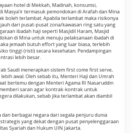
yaan hotel di Mekkah, Madinah, konsumsi,
a di Masya’ir termasuk pemondokan di Arafah dan Mina
ak boleh terlambat. Apabila terlambat maka risikonya
 jauh dari pusat-pusat zona/kawasan ring satu yang
raan ibadah haji seperti Masjidil Haram, Masjid
kan di Mina untuk menuju pelaksanaan ibadah di
aka jemaah butuh effort yang luar biasa, terlebih
siko tinggi (risti) secara kesehatan. Pendampingan
trasi lebih besar.
ab Saudi menerapkan sistem first come first serve,
 lebih awal. Oleh sebab itu, Menteri Haji dan Umrah
 saat bertemu dengan Menteri Agama RI Nasaruddin
 memberi saran agar kontrak-kontrak untuk
era dilakukan, sebab jika terlambat akan diambil
ia dan berbagai negara dari segala penjuru dunia
strategis yang dekat dengan pusat penyelenggaraan
ltas Syariah dan Hukum UIN Jakarta.