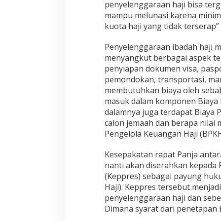
penyelenggaraan haji bisa terg
mampu melunasi karena minim 
kuota haji yang tidak terserap
Penyelenggaraan ibadah haji 
menyangkut berbagai aspek tekn
penyiapan dokumen visa, pasp
pemondokan, transportasi, ma
membutuhkan biaya oleh sebab 
masuk dalam komponen Biaya P
dalamnya juga terdapat Biaya Pe
calon jemaah dan berapa nilai 
Pengelola Keuangan Haji (BPKH
Kesepakatan rapat Panja anta
nanti akan diserahkan kepada 
(Keppres) sebagai payung huk
Haji). Keppres tersebut menja
penyelenggaraan haji dan seber
Dimana syarat dari penetapan 