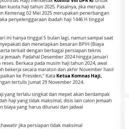
i (Komnas Haji) mendesak
Komisi VIII DPR RI
untuk
an kuota haji tahun 2025. Pasalnya, jika merujuk
sun Kemenag 02 Mei 2025 merupakan penerbangan
aka penyelenggaraan ibadah haji 1446 H tinggal
ari ini hanya tinggal 5 bulan lagi, namun sampai saat
menyepakati dan menetapkan besaran BPIH (Biaya
erta terkait dengan berbagai persiapan teknis
ta jemaah. Padahal Desember 2024 hingga Januari
eses. Berkaca pada musim haji tahun 2024, awal
h bekerja secara maraton dan akhir November hasil
paikan ke Presiden,” Kata
Ketua Komnas Haji,
ngan tertulis Jumat 29 November 2024.
aji yang terlalu singkat dan mepet akan berdampak
h haji yang tidak maksimal, disis lain calon jemaah
 biaya yang harus dilunasi dan jadwal
hawatir jika persiapan tidak maksimal