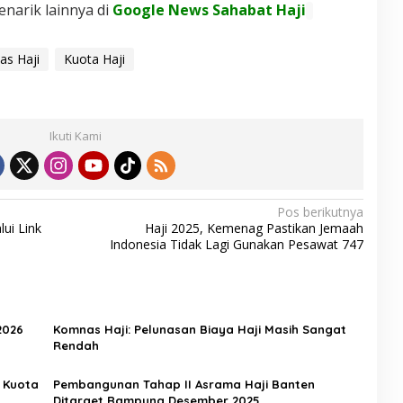
enarik lainnya di
Google News Sahabat Haji
s Haji
Kuota Haji
Ikuti Kami
Pos berikutnya
ui Link
Haji 2025, Kemenag Pastikan Jemaah
Indonesia Tidak Lagi Gunakan Pesawat 747
2026
Komnas Haji: Pelunasan Biaya Haji Masih Sangat
Rendah
 Kuota
Pembangunan Tahap II Asrama Haji Banten
Ditarget Rampung Desember 2025