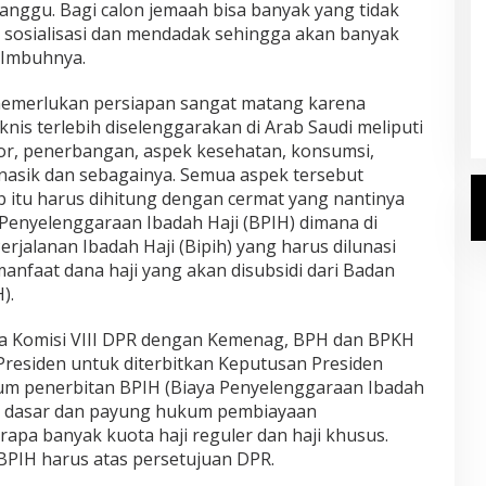
anggu. Bagi calon jemaah bisa banyak yang tidak
sosialisasi dan mendadak sehingga akan banyak
” Imbuhnya.
Kemenhaj Umumkan Daftar
Jemaah Haji 2027
memerlukan persiapan sangat matang karena
Di Haji
|
Senin, 20 Juli 2026
is terlebih diselenggarakan di Arab Saudi meliputi
or, penerbangan, aspek kesehatan, konsumsi,
nasik dan sebagainya. Semua aspek tersebut
itu harus dihitung dengan cermat yang nantinya
enyelenggaraan Ibadah Haji (BPIH) dimana di
rjalanan Ibadah Haji (Bipih) yang harus dilunasi
manfaat dana haji yang akan disubsidi dari Badan
).
ra Komisi VIII DPR dengan Kemenag, BPH dan BPKH
Presiden untuk diterbitkan Keputusan Presiden
um penerbitan BPIH (Biaya Penyelenggaraan Ibadah
di dasar dan payung hukum pembiayaan
apa banyak kuota haji reguler dan haji khusus.
BPIH harus atas persetujuan DPR.