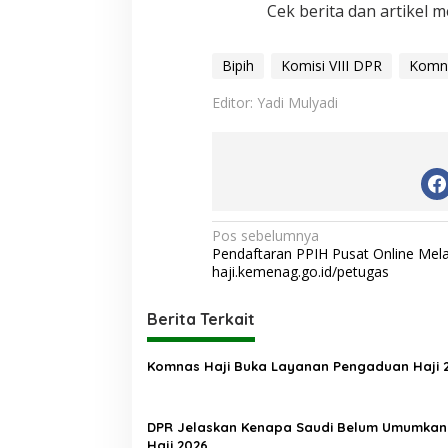
Cek berita dan artikel m
Bipih
Komisi VIII DPR
Komna
Editor: Yadi Mulyadi
N
Pos sebelumnya
Pendaftaran PPIH Pusat Online Melal
a
haji.kemenag.go.id/petugas
v
i
Berita Terkait
g
Komnas Haji Buka Layanan Pengaduan Haji 
a
s
DPR Jelaskan Kenapa Saudi Belum Umumkan
i
Haji 2026