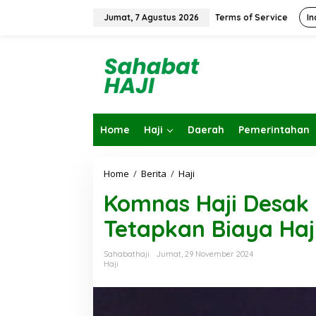
L
e
Jumat, 7 Agustus 2026
Terms of Service
In
w
a
t
i
k
e
k
o
Home
Haji
Daerah
Pemerintahan
n
t
e
n
Home
/
Berita
/
Haji
K
o
Komnas Haji Desak 
m
n
Tetapkan Biaya Haj
a
s
H
Sahabathaji
Jumat, 29 November 2024
a
Haji
j
i
D
e