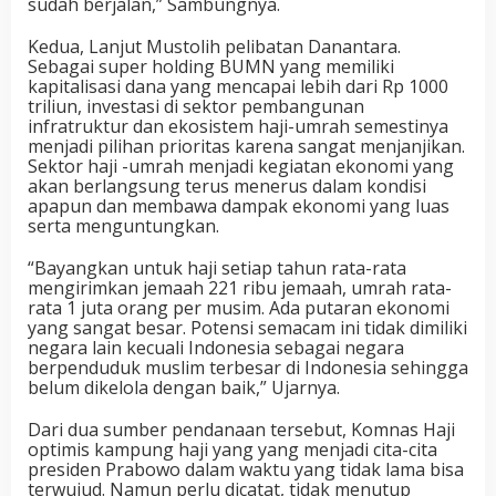
sudah berjalan,” Sambungnya.
Kedua, Lanjut Mustolih pelibatan Danantara.
Sebagai super holding BUMN yang memiliki
kapitalisasi dana yang mencapai lebih dari Rp 1000
triliun, investasi di sektor pembangunan
infratruktur dan ekosistem haji-umrah semestinya
menjadi pilihan prioritas karena sangat menjanjikan.
Sektor haji -umrah menjadi kegiatan ekonomi yang
akan berlangsung terus menerus dalam kondisi
apapun dan membawa dampak ekonomi yang luas
serta menguntungkan.
“Bayangkan untuk haji setiap tahun rata-rata
mengirimkan jemaah 221 ribu jemaah, umrah rata-
rata 1 juta orang per musim. Ada putaran ekonomi
yang sangat besar. Potensi semacam ini tidak dimiliki
negara lain kecuali Indonesia sebagai negara
berpenduduk muslim terbesar di Indonesia sehingga
belum dikelola dengan baik,” Ujarnya.
Dari dua sumber pendanaan tersebut, Komnas Haji
optimis kampung haji yang yang menjadi cita-cita
presiden Prabowo dalam waktu yang tidak lama bisa
terwujud. Namun perlu dicatat, tidak menutup