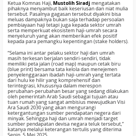
Ketua Komnas Haji,
Mustolih Siradj
mengatakan
pihaknya menyambut baik keseriusan dan niat mulia
tersebut. Pasalnya gagasan tersebut diyakini bisa
meluas dampaknya bukan saja terhadap persoalan
pembiayaan haji tetapi juga kepada sektor umrah
serta memperkuat ekosistem haji-umrah secara
menyeluruh yang akan memberikan efek positif
kepada para pemangku kepentingan (stake holders).
“Selama ini antar pelaku sektor haji dan umrah
masih terkesan berjalan sendiri-sendiri, tidak
memiliki peta jalan (road map) maupun cetak biru
(blue print) bersama tata kelola dan menejemen
penyelenggaraan ibadah haji-umrah yang tertata
dari hulu ke hilir yang komprehensif dan
terintegrasi, khususnya dalam merespon
perubahan-perubahan besar yang sedang dilakukan
oleh pemerintah Arab Saudi sebagai tujuan atau
tuan rumah yang sangat ambisius mewujudkan Visi
Ara Saudi 2030 yang akan mengurangi
ketergantungan sumber pendapatan negera dari
minyak. Sehingga haji dan umrah menjadi target
sumber pendapatan devisa negara teluk tersebut,”
katanya melalui keterangan tertulis yang diterima
Senin, 5 Mei 2025.