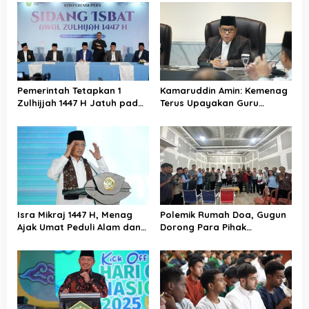
Pemerintah Tetapkan 1
Kamaruddin Amin: Kemenag
Zulhijjah 1447 H Jatuh pada
Terus Upayakan Guru
18 Mei 2026, Iduladha 27 Mei
Madrasah Swasta Bisa
Diangkat PPPK
Isra Mikraj 1447 H, Menag
Polemik Rumah Doa, Gugun
Ajak Umat Peduli Alam dan
Dorong Para Pihak
Sosial lewat Nilai Salat
Kedepankan Musyawarah