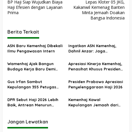
BP Haji Siap Wujudkan Biaya
Lepas Kloter 05 JKG,
a
Haji Efesien dengan Layanan
Kakanwil Kemenag Banten
v
Prima
Minta Jemaah Doakan
Bangsa Indonesia
i
g
Berita Terkait
a
s
ASN Baru Kemenhaj Dibekali
Ingatkan ASN Kemenhaj,
Ilmu Pengawasan Intern
Dahnil Anzar: Jaga
i
Integritas, Hentikan Praktik
p
Menjadikan Jemaah
Wamenhaj Ajak Bangun
Apresiasi Kinerja Kemenhaj,
sebagai Komoditas
o
Budaya Kerja Baru Demi
Penasihat Khusus Presiden
Pelayanan Terbaik bagi
Nilai Transisi
s
Jemaah
Penyelenggaraan Haji
Gus Irfan Sambut
Presiden Prabowo Apresiasi
Berjalan Baik
Kepulangan 355 Petugas
Penyelenggaraan Haji 2026
Haji PPIH Daker Makkah
DPR Sebut Haji 2026 Lebih
Kemenhaj Kawal
Baik, Antrean Menurun
Kepulangan Jemaah dari
Layanan Jemaah Meningkat
Tanah Suci, Air Zamzam
Akan Didistribusikan di
Tanah Air
Jangan Lewatkan