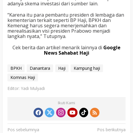
adanya skema investasi dari sumber lain.
“Karena itu para pembantu presiden di lembaga dan
kementerian terkait seperti BP Haji, BPKH dan
Kemenag harus segera menerjemahkan dan
merealisasikan visi presiden Prabowo menjadi
langkah nyata,” Tutupnya.
Cek berita dan artikel menarik lainnya di
Google
News Sahabat Haji
BPKH
Danantara
Haji
Kampung haji
Komnas Haji
Editor: Yadi Mulyadi
Ikuti Kami
N
Pos sebelumnya
Pos berikutnya