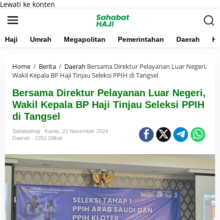
Lewati ke konten
Haji
Umrah
Megapolitan
Pemerintahan
Daerah
H
Home
/
Berita
/
Daerah
Bersama Direktur Pelayanan Luar Negeri,
Wakil Kepala BP Haji Tinjau Seleksi PPIH di Tangsel
Bersama Direktur Pelayanan Luar Negeri,
Wakil Kepala BP Haji Tinjau Seleksi PPIH
di Tangsel
Sahabathaji
Kamis, 21 November 2024
Daerah
1351 Dilihat