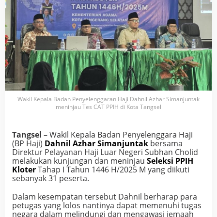
Wakil Kepala Badan Penyelenggaran Haji Dahnil Azhar Simanjuntak
meninjau Tes CAT PPIH di Kota Tangsel
Tangsel
– Wakil Kepala Badan Penyelenggara Haji
(BP Haji)
Dahnil Azhar Simanjuntak
bersama
Direktur Pelayanan Haji Luar Negeri Subhan Cholid
melakukan kunjungan dan meninjau
Seleksi PPIH
Kloter
Tahap I Tahun 1446 H/2025 M yang diikuti
sebanyak 31 peserta.
Dalam kesempatan tersebut Dahnil berharap para
petugas yang lolos nantinya dapat memenuhi tugas
negara dalam melindungi dan mengawasi jemaah