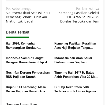
N
Pos sebelumnya
Pos berikutnya
50 Peserta Ikuti Seleksi PPIH,
Kemenag Pastikan Seleksi
a
Kemenag Lebak: Luruskan
PPIH Arab Saudi 2025
v
Niat untuk Ibadah
Digelar Terbuka dan Fair
i
Berita Terkait
g
a
Haji 2026, Kemenhaj
Kemenag Pastikan Peralihan
s
Rampungkan Struktur
Aset Haji Berjalan Tanpa
Kelembagaan Kanwil dan
Hambatan
i
Kantor Kemenhaj
Indonesia Sambut Hangat
Indonesia dan Arab Saudi
p
Delegasi Kementerian Haji dan
Berkomitmen Siapkan
o
Umrah Arab Saudi
Layanan Terbaik Haji 2026
s
Gus Irfan Dorong Pengesahan
Timeline Haji 1447 H, Batas
RUU Haji dan Umrah
Akhir Penerbitan Visa 20 Maret
2026
Dirjen PHU Kemenag: Masa
BP Haji Rekrutmen SDM,
Depan Haji dan Umrah Ada di
Terbuka untuk Lintas Agama
BP Haji
Jangan Lewatkan