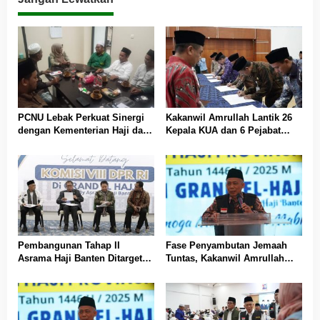
PCNU Lebak Perkuat Sinergi
Kakanwil Amrullah Lantik 26
dengan Kementerian Haji dan
Kepala KUA dan 6 Pejabat
Umrah, Bahas Manasik hingga
Eselon III, Termasuk Kabid
Pendirian KBIHU
Haji dan Umrah
Pembangunan Tahap II
Fase Penyambutan Jemaah
Asrama Haji Banten Ditarget
Tuntas, Kakanwil Amrullah
Rampung Desember 2025
Apresiasi Kinerja PPIH