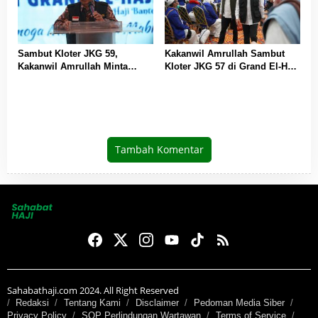
Sambut Kloter JKG 59,
Kakanwil Amrullah Sambut
Kakanwil Amrullah Minta
Kloter JKG 57 di Grand El-Hajj
Jemaah Amalkan Kebaikan
Cipondoh
Setelah Berhaji
Tambah Komentar
Sahabathaji.com 2024. All Right Reserved
Redaksi
Tentang Kami
Disclaimer
Pedoman Media Siber
Privacy Policy
SOP Perlindungan Wartawan
Terms of Service