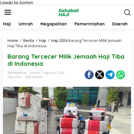
Lewati ke konten
Haji
Umrah
Megapolitan
Pemerintahan
Daerah
Home
/
Berita
/
Haji
/
Haji 2024
Barang Tercecer Milik Jemaah
Haji Tiba di Indonesia
Barang Tercecer Milik Jemaah Haji Tiba
di Indonesia
Sahabathaji
Kamis, 1 Agustus 2024
Haji 2024
1280 Dilihat