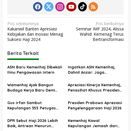
N
Pos sebelumnya
Pos berikutnya
Kakanwil Banten Apresiasi
Seminar IMF 2024, Alissa
a
Kebijakan dan Inovasi Menag
Wahid: Kemenag Terus
v
Suksesi Haji 2024
Bertransformasi
i
Berita Terkait
g
a
ASN Baru Kemenhaj Dibekali
Ingatkan ASN Kemenhaj,
s
Ilmu Pengawasan Intern
Dahnil Anzar: Jaga
Integritas, Hentikan Praktik
i
Menjadikan Jemaah
Wamenhaj Ajak Bangun
Apresiasi Kinerja Kemenhaj,
p
sebagai Komoditas
Budaya Kerja Baru Demi
Penasihat Khusus Presiden
o
Pelayanan Terbaik bagi
Nilai Transisi
Jemaah
Penyelenggaraan Haji
s
Gus Irfan Sambut
Presiden Prabowo Apresiasi
Berjalan Baik
Kepulangan 355 Petugas
Penyelenggaraan Haji 2026
Haji PPIH Daker Makkah
DPR Sebut Haji 2026 Lebih
Kemenhaj Kawal
Baik, Antrean Menurun
Kepulangan Jemaah dari
Layanan Jemaah Meningkat
Tanah Suci, Air Zamzam