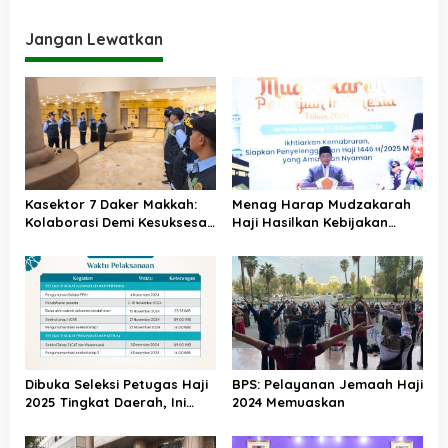
Akan Didistribusikan di
Tanah Air
Jangan Lewatkan
Kasektor 7 Daker Makkah:
Menag Harap Mudzakarah
Kolaborasi Demi Kesuksesan
Haji Hasilkan Kebijakan
Haji 2025
yang Memudahkan Umat
Dibuka Seleksi Petugas Haji
BPS: Pelayanan Jemaah Haji
2025 Tingkat Daerah, Ini
2024 Memuaskan
Syarat dan Jadwal
Tahapannya