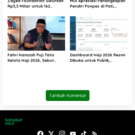
Zayed Foundation Salurkan
MUI Apresiasi Penangkapan
Rp3,3 Miliar untuk 162
Pendiri Ponpes di Pati,
Jemaah Haji Indonesia,
Tegaskan Tak Ada Tempat
Perkuat Kerja Sama Haji RI–
bagi Perusak Akhlak
UEA
Pesantren
Fahri Hamzah Puji Tata
Dashboard Haji 2026 Resmi
Kelola Haji 2026, Sebut
Dibuka untuk Publik,
Pelayanan Jemaah Mulai
Kemenhaj Perkuat
Naik Kelas
Transparansi dan Akses
Informasi Jemaah
Tambah Komentar