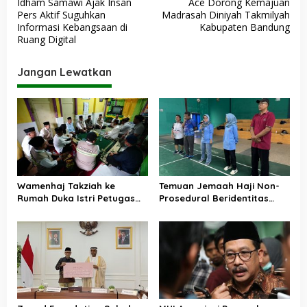
Idham Samawi Ajak Insan
Ace Dorong Kemajuan
a
Pers Aktif Suguhkan
Madrasah Diniyah Takmilyah
v
Informasi Kebangsaan di
Kabupaten Bandung
Ruang Digital
i
g
Jangan Lewatkan
a
s
i
p
o
s
Wamenhaj Takziah ke
Temuan Jemaah Haji Non-
Rumah Duka Istri Petugas
Prosedural Beridentitas
Haji, Sampaikan Duka dan
KBIHU AA, Kemenhaj Lebak:
Penghormatan atas
Kami Tunggu Arahan Pusat
Amanah yang Tetap
Ditunaikan