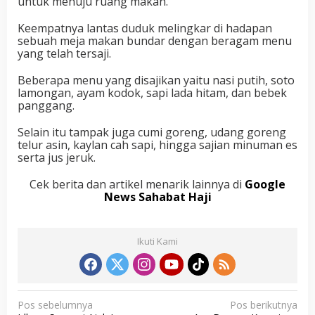
untuk menuju ruang makan.
Keempatnya lantas duduk melingkar di hadapan
sebuah meja makan bundar dengan beragam menu
yang telah tersaji.
Beberapa menu yang disajikan yaitu nasi putih, soto
lamongan, ayam kodok, sapi lada hitam, dan bebek
panggang.
Selain itu tampak juga cumi goreng, udang goreng
telur asin, kaylan cah sapi, hingga sajian minuman es
serta jus jeruk.
Cek berita dan artikel menarik lainnya di
Google
News Sahabat Haji
Ikuti Kami
N
Pos sebelumnya
Pos berikutnya