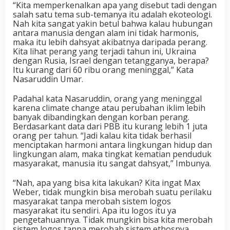
“Kita memperkenalkan apa yang disebut tadi dengan
salah satu tema sub-temanya itu adalah ekoteologi.
Nah kita sangat yakin betul bahwa kalau hubungan
antara manusia dengan alam ini tidak harmonis,
maka itu lebih dahsyat akibatnya daripada perang.
Kita lihat perang yang terjadi tahun ini, Ukraina
dengan Rusia, Israel dengan tetangganya, berapa?
Itu kurang dari 60 ribu orang meninggal,” Kata
Nasaruddin Umar.
Padahal kata Nasaruddin, orang yang meninggal
karena climate change atau perubahan iklim lebih
banyak dibandingkan dengan korban perang.
Berdasarkant data dari PBB itu kurang lebih 1 juta
orang per tahun. “Jadi kalau kita tidak berhasil
menciptakan harmoni antara lingkungan hidup dan
lingkungan alam, maka tingkat kematian penduduk
masyarakat, manusia itu sangat dahsyat,” Imbunya.
“Nah, apa yang bisa kita lakukan? Kita ingat Max
Weber, tidak mungkin bisa merobah suatu perilaku
masyarakat tanpa merobah sistem logos
masyarakat itu sendiri. Apa itu logos itu ya
pengetahuannya. Tidak mungkin bisa kita merobah
sistem logos tanpa merobah sistem ethosnya