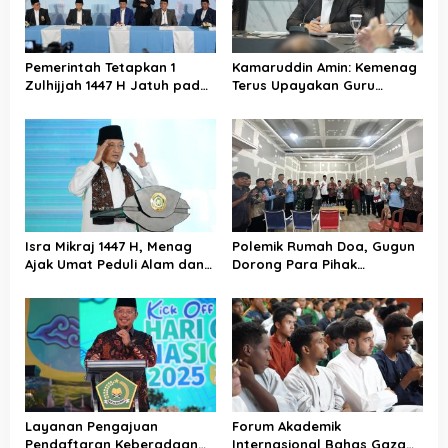
Pemerintah Tetapkan 1
Kamaruddin Amin: Kemenag
Zulhijjah 1447 H Jatuh pada
Terus Upayakan Guru
18 Mei 2026, Iduladha 27 Mei
Madrasah Swasta Bisa
Diangkat PPPK
Isra Mikraj 1447 H, Menag
Polemik Rumah Doa, Gugun
Ajak Umat Peduli Alam dan
Dorong Para Pihak
Sosial lewat Nilai Salat
Kedepankan Musyawarah
Layanan Pengajuan
Forum Akademik
Pendaftaran Keberadaan
Internasional Bahas Gaza