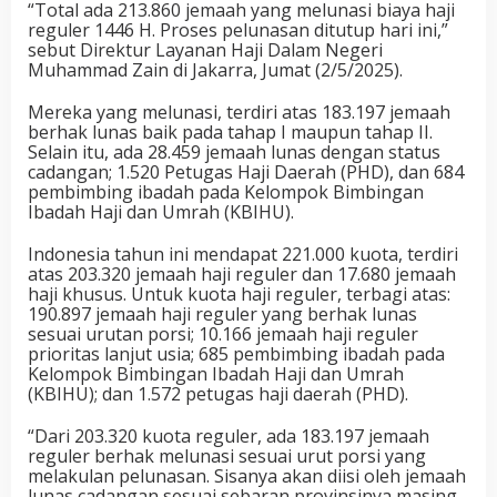
“Total ada 213.860 jemaah yang melunasi biaya haji
reguler 1446 H. Proses pelunasan ditutup hari ini,”
sebut Direktur Layanan Haji Dalam Negeri
Muhammad Zain di Jakarra, Jumat (2/5/2025).
Mereka yang melunasi, terdiri atas 183.197 jemaah
berhak lunas baik pada tahap I maupun tahap II.
Selain itu, ada 28.459 jemaah lunas dengan status
cadangan; 1.520 Petugas Haji Daerah (PHD), dan 684
pembimbing ibadah pada Kelompok Bimbingan
Ibadah Haji dan Umrah (KBIHU).
Indonesia tahun ini mendapat 221.000 kuota, terdiri
atas 203.320 jemaah haji reguler dan 17.680 jemaah
haji khusus. Untuk kuota haji reguler, terbagi atas:
190.897 jemaah haji reguler yang berhak lunas
sesuai urutan porsi; 10.166 jemaah haji reguler
prioritas lanjut usia; 685 pembimbing ibadah pada
Kelompok Bimbingan Ibadah Haji dan Umrah
(KBIHU); dan 1.572 petugas haji daerah (PHD).
“Dari 203.320 kuota reguler, ada 183.197 jemaah
reguler berhak melunasi sesuai urut porsi yang
melakulan pelunasan. Sisanya akan diisi oleh jemaah
lunas cadangan sesuai sebaran provinsinya masing-