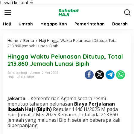
Lewati ke konten
Haji
Umrah
Megapolitan
Pemerintahan
Daerah
Home
/
Berita
/
Haji
Hingga Waktu Pelunasan Ditutup, Total
213.860 Jemaah Lunasi Bipih
Hingga Waktu Pelunasan Ditutup, Total
213.860 Jemaah Lunasi Bipih
Sahabathaji
Jumat, 2 Mei 2025
Haji
2810 Dilihat
Jakarta
– Kementerian Agama secara resmi
menutup tahapan pelunasan
Biaya Perjalanan
Ibadah Haji (Bipih)
Reguler 1446 H/2025 M pada
hari Jumat 2 Mei 2025 Kemarin. Total ada 213.860
jemaah yang melunasi Bipih setelah beberapa kali
diperpanjang.