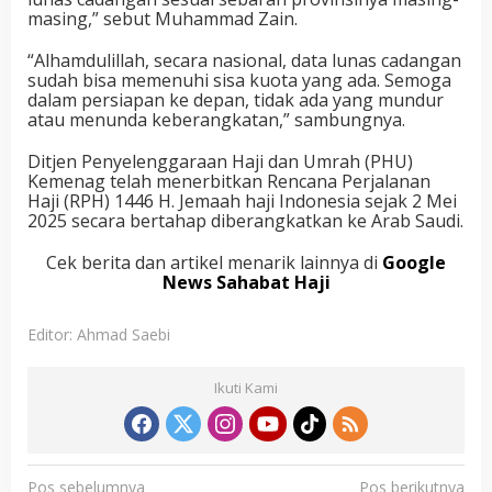
masing,” sebut Muhammad Zain.
“Alhamdulillah, secara nasional, data lunas cadangan
sudah bisa memenuhi sisa kuota yang ada. Semoga
dalam persiapan ke depan, tidak ada yang mundur
atau menunda keberangkatan,” sambungnya.
Ditjen Penyelenggaraan Haji dan Umrah (PHU)
Kemenag telah menerbitkan Rencana Perjalanan
Haji (RPH) 1446 H. Jemaah haji Indonesia sejak 2 Mei
2025 secara bertahap diberangkatkan ke Arab Saudi.
Cek berita dan artikel menarik lainnya di
Google
News Sahabat Haji
Editor: Ahmad Saebi
Ikuti Kami
N
Pos sebelumnya
Pos berikutnya