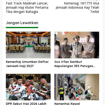
Fast Track Madinah Lancar,
Kemenag: 187.773 Visa
a
Jemaah Haji Kloter Pertama
Jemaah Indonesia Haji Telah
v
Tiba dengan Bahagia
Terbit
i
Jangan Lewatkan
g
a
s
i
p
o
Kemenhaj Umumkan Daftar
Gus Irfan Sambut
s
Jemaah Haji 2027
Kepulangan 355 Petugas
Haji PPIH Daker Makkah
DPR Sebut Haji 2026 Lebih
Kemenhaj Kawal