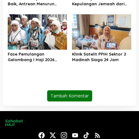
Baik, Antrean Menurun
Kepulangan Jemaah dari
Layanan Jemaah Meningkat
Tanah Suci, Air Zamzam
Akan Didistribusikan di
Tanah Air
Fase Pemulangan
Klinik Satelit PPIH Sektor 2
Gelombang I Haji 2026
Madinah Siaga 24 Jam
Berakhir, Lebih dari 95 Ribu
Jemaah Indonesia Telah
Kembali ke Tanah Air
Tambah Komentar