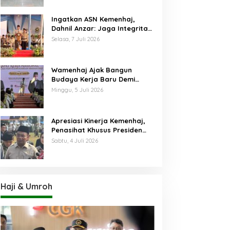
Ingatkan ASN Kemenhaj,
Dahnil Anzar: Jaga Integritas,
Hentikan Praktik Menjadikan
Selasa, 7 Juli 2026
Jemaah sebagai Komoditas
Wamenhaj Ajak Bangun
Budaya Kerja Baru Demi
Pelayanan Terbaik bagi
Minggu, 5 Juli 2026
Jemaah
Apresiasi Kinerja Kemenhaj,
Penasihat Khusus Presiden
Nilai Transisi
Sabtu, 4 Juli 2026
Penyelenggaraan Haji
Berjalan Baik
Haji & Umroh