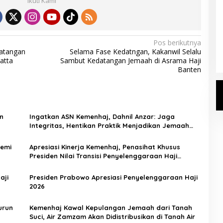
Ikuti Kami
Kemenhaj Umumkan Daftar
Jemaah Haji 2027
Pos berikutnya
Di Haji
|
Senin, 20 Juli 2026
atangan
Selama Fase Kedatngan, Kakanwil Selalu
atta
Sambut Kedatangan Jemaah di Asrama Haji
Banten
n
Ingatkan ASN Kemenhaj, Dahnil Anzar: Jaga
Integritas, Hentikan Praktik Menjadikan Jemaah
sebagai Komoditas
Demi
Apresiasi Kinerja Kemenhaj, Penasihat Khusus
Presiden Nilai Transisi Penyelenggaraan Haji
Berjalan Baik
aji
Presiden Prabowo Apresiasi Penyelenggaraan Haji
2026
urun
Kemenhaj Kawal Kepulangan Jemaah dari Tanah
Suci, Air Zamzam Akan Didistribusikan di Tanah Air