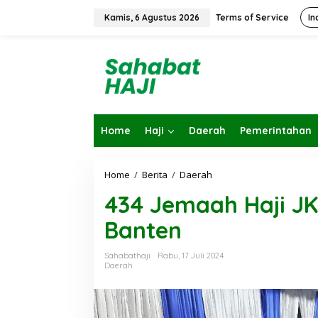
L
e
Kamis, 6 Agustus 2026
Terms of Service
In
w
a
t
i
k
e
k
o
Home
Haji
Daerah
Pemerintahan
n
t
e
n
Home
/
Berita
/
Daerah
4
3
434 Jemaah Haji JK
4
J
Banten
e
m
a
Sahabathaji
Rabu, 17 Juli 2024
a
Daerah
h
H
a
j