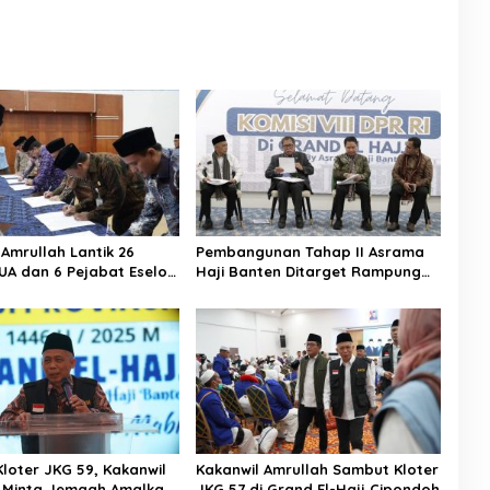
 Amrullah Lantik 26
Pembangunan Tahap II Asrama
UA dan 6 Pejabat Eselon
Haji Banten Ditarget Rampung
asuk Kabid Haji dan
Desember 2025
loter JKG 59, Kakanwil
Kakanwil Amrullah Sambut Kloter
 Minta Jemaah Amalkan
JKG 57 di Grand El-Hajj Cipondoh