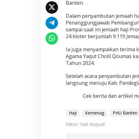
Banten.
t
e
Dalam penyambutan jemaah haji
n
Penanggungjawab Pembanguna
sampai saat ini jemaah haji Pr
24 kloter berjumlah 9.119 Jemaa
Ia juga menyampaikan terima k
Agama Yaqut Cholil Qoumas ka
Tahun 2024.
Setelah acara penyambutan je
langsung menuju Kab. Pandegl
Cek berita dan artikel m
Haji
Kemenag
PHU Banten
Editor: Yadi Mulyadi