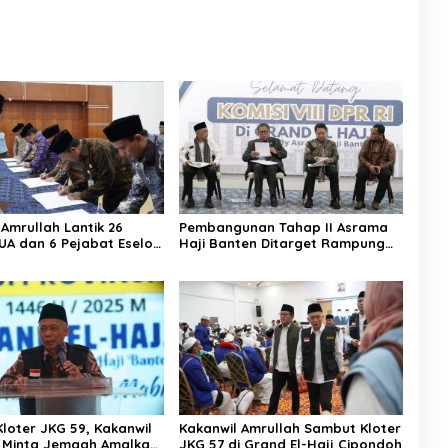
 Amrullah Lantik 26
Pembangunan Tahap II Asrama
UA dan 6 Pejabat Eselon
Haji Banten Ditarget Rampung
asuk Kabid Haji dan
Desember 2025
loter JKG 59, Kakanwil
Kakanwil Amrullah Sambut Kloter
 Minta Jemaah Amalkan
JKG 57 di Grand El-Hajj Cipondoh