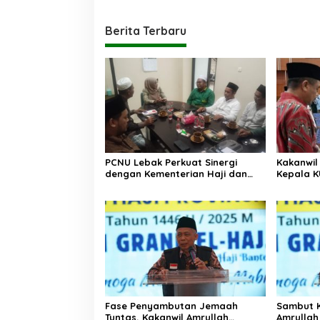
Berita Terbaru
PCNU Lebak Perkuat Sinergi
Kakanwil
dengan Kementerian Haji dan
Kepala K
Umrah, Bahas Manasik hingga
III, Term
Pendirian KBIHU
Umrah
Fase Penyambutan Jemaah
Sambut K
Tuntas, Kakanwil Amrullah
Amrullah