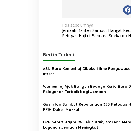
N
Pos sebelumnya
Jemaah Banten Sambut Hangat Ked
a
Petugas Haji di Bandara Soekarno H
v
i
Berita Terkait
g
a
ASN Baru Kemenhaj Dibekali Ilmu Pengawasa
s
Intern
i
Wamenhaj Ajak Bangun Budaya Kerja Baru 
p
Pelayanan Terbaik bagi Jemaah
o
Gus Irfan Sambut Kepulangan 355 Petugas H
s
PPIH Daker Makkah
DPR Sebut Haji 2026 Lebih Baik, Antrean Men
Layanan Jemaah Meningkat