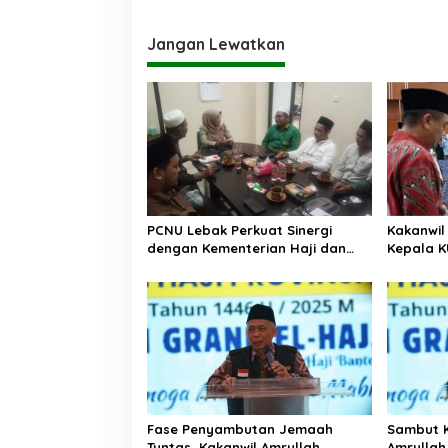
Jangan Lewatkan
PCNU Lebak Perkuat Sinergi
Kakanwil
dengan Kementerian Haji dan
Kepala K
Umrah, Bahas Manasik hingga
III, Term
Pendirian KBIHU
Umrah
Fase Penyambutan Jemaah
Sambut K
Tuntas, Kakanwil Amrullah
Amrullah