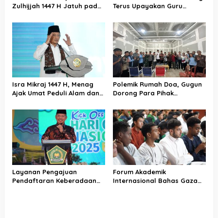
s
Zulhijjah 1447 H Jatuh pada
Terus Upayakan Guru
18 Mei 2026, Iduladha 27 Mei
Madrasah Swasta Bisa
Diangkat PPPK
Isra Mikraj 1447 H, Menag
Polemik Rumah Doa, Gugun
Ajak Umat Peduli Alam dan
Dorong Para Pihak
Sosial lewat Nilai Salat
Kedepankan Musyawarah
Layanan Pengajuan
Forum Akademik
Pendaftaran Keberadaan
Internasional Bahas Gaza
Pesantren Dibuka Kembali 1
dan Perdamaian Dunia
Januari 2026