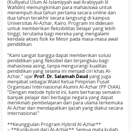
(Kulliyatul Ulum Al-Islamiyyah wal Arabiyyah lil
Wafidin) memungkinkan para mahasiswa untuk
menempuh dua tahun pertama secara online dan
dua tahun terakhir secara langsung di kampus
Universitas Al-Azhar, Kairo. Program ini didesain
untuk memberikan fleksibilitas belajar yang lebih
tinggi, terutama bagi mereka yang mengalami
kendala akses fisik ke Mesir pada masa-masa awal
pendidikan.
“Kami sangat bangga dapat memberikan solusi
pendidikan yang fleksibel dan terjangkau bagi
mahasiswa asing, tanpa mengurangi kualitas
pendidikan yang selama ini menjadi ciri khas Al-
Azhar,” ujar
Prof. Dr. Salamah Daud
yang juga
menjabat sebagai Wakil Ketua Pimpinan Pusat
Organisasi Internasional Alumni Al-Azhar (PP OIAA).
“Dengan metode hybrid ini, kami berharap semakin
banyak pelajar dari berbagai negara yang dapat
menikmati pembelajaran dari para ulama terkemuka
Al-Azhar dan mendapatkan ijazah yang diakui secara
internasional.”
**Keunggulan Program Hybrid Al-Azhar**
– **Kurikulum dari Al-Azhar**: Semua mata kuliah,