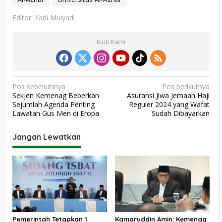
Editor: Yadi Mulyadi
Ikuti Kami
N
Pos sebelumnya
Pos berikutnya
Sekjen Kemenag Beberkan
Asuransi Jiwa Jemaah Haji
a
Sejumlah Agenda Penting
Reguler 2024 yang Wafat
v
Lawatan Gus Men di Eropa
Sudah Dibayarkan
i
Jangan Lewatkan
g
a
s
i
p
o
Pemerintah Tetapkan 1
Kamaruddin Amin: Kemenag