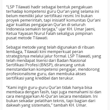
“LSP Tilawati hadir sebagai bentuk pengakuan
terhadap kompetensi guru Qur’an yang selama ini
belum memiliki jalur sertifikasi resmi. Ini bukan
proyek pemerintah, tapi inisiatif komunitas Qur’ani
agar kualitas pengajaran Qur’an di seluruh
Indonesia semakin terjaga,” ujar KH. Umar Jaeni,
Ketua Yayasan Nurul Falah sekaligus pimpinan
pusat metode Tilawati.
Sebagai metode yang telah digunakan di ribuan
lembaga, Tilawati kini memperkuat peran
strategisnya melalui jalur formal. LSP Tilawati, yang
telah mendapat lisensi dari Badan Nasional
Sertifikasi Profesi (BNSP), dirancang untuk
menstandarkan kompetensi pengajar, mendorong
profesionalisme guru, dan membuka akses
sertifikasi yang kredibel dan terukur.
“Kami ingin guru-guru Qur’an tidak hanya bisa
membaca dengan fasih, tapi juga memahami isi dan
cara mengajarkan Al-Qur’an secara mendalam. Ini
bukan sekadar pelatihan teknis, tapi bagian dari
dakwah yang sistematis,” tambah KH. Umar.