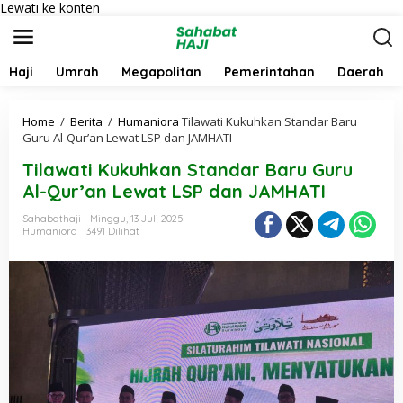
Lewati ke konten
Haji
Umrah
Megapolitan
Pemerintahan
Daerah
Home
/
Berita
/
Humaniora
Tilawati Kukuhkan Standar Baru
Guru Al-Qur’an Lewat LSP dan JAMHATI
Tilawati Kukuhkan Standar Baru Guru
Al-Qur’an Lewat LSP dan JAMHATI
Sahabathaji
Minggu, 13 Juli 2025
Humaniora
3491 Dilihat