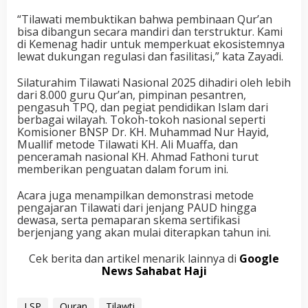
“Tilawati membuktikan bahwa pembinaan Qur’an
bisa dibangun secara mandiri dan terstruktur. Kami
di Kemenag hadir untuk memperkuat ekosistemnya
lewat dukungan regulasi dan fasilitasi,” kata Zayadi.
Silaturahim Tilawati Nasional 2025 dihadiri oleh lebih
dari 8.000 guru Qur’an, pimpinan pesantren,
pengasuh TPQ, dan pegiat pendidikan Islam dari
berbagai wilayah. Tokoh-tokoh nasional seperti
Komisioner BNSP Dr. KH. Muhammad Nur Hayid,
Muallif metode Tilawati KH. Ali Muaffa, dan
penceramah nasional KH. Ahmad Fathoni turut
memberikan penguatan dalam forum ini.
Acara juga menampilkan demonstrasi metode
pengajaran Tilawati dari jenjang PAUD hingga
dewasa, serta pemaparan skema sertifikasi
berjenjang yang akan mulai diterapkan tahun ini.
Cek berita dan artikel menarik lainnya di
Google
News Sahabat Haji
LSP
Quran
Tilawti