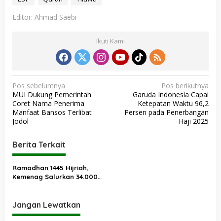
Editor: Ahmad Saebi
Ikuti Kami
N
Pos sebelumnya
Pos berikutnya
MUI Dukung Pemerintah
Garuda Indonesia Capai
a
Coret Nama Penerima
Ketepatan Waktu 96,2
v
Manfaat Bansos Terlibat
Persen pada Penerbangan
Jodol
Haji 2025
i
g
Berita Terkait
a
s
Ramadhan 1445 Hijriah,
Kemenag Salurkan 34.000
i
Mushaf Al-Qur’an dan Surah
p
Yasin
Jangan Lewatkan
o