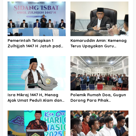
s
Pemerintah Tetapkan 1
Kamaruddin Amin: Kemenag
Zulhijjah 1447 H Jatuh pada
Terus Upayakan Guru
18 Mei 2026, Iduladha 27 Mei
Madrasah Swasta Bisa
Diangkat PPPK
Isra Mikraj 1447 H, Menag
Polemik Rumah Doa, Gugun
Ajak Umat Peduli Alam dan
Dorong Para Pihak
Sosial lewat Nilai Salat
Kedepankan Musyawarah