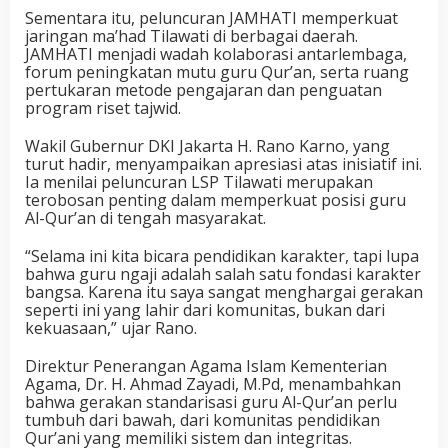
Sementara itu, peluncuran JAMHATI memperkuat
jaringan ma’had Tilawati di berbagai daerah.
JAMHATI menjadi wadah kolaborasi antarlembaga,
forum peningkatan mutu guru Qur’an, serta ruang
pertukaran metode pengajaran dan penguatan
program riset tajwid.
Wakil Gubernur DKI Jakarta H. Rano Karno, yang
turut hadir, menyampaikan apresiasi atas inisiatif ini.
Ia menilai peluncuran LSP Tilawati merupakan
terobosan penting dalam memperkuat posisi guru
Al-Qur’an di tengah masyarakat.
“Selama ini kita bicara pendidikan karakter, tapi lupa
bahwa guru ngaji adalah salah satu fondasi karakter
bangsa. Karena itu saya sangat menghargai gerakan
seperti ini yang lahir dari komunitas, bukan dari
kekuasaan,” ujar Rano.
Direktur Penerangan Agama Islam Kementerian
Agama, Dr. H. Ahmad Zayadi, M.Pd, menambahkan
bahwa gerakan standarisasi guru Al-Qur’an perlu
tumbuh dari bawah, dari komunitas pendidikan
Qur’ani yang memiliki sistem dan integritas.