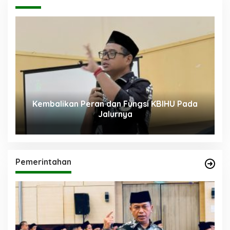
A
B
A
T
H
A
J
I
 Pada
Diam; Kekuatan Sunyi dalam Menjaga
Kesehatan, Akhlak, dan Kedamaian Jiwa
Pemerintahan