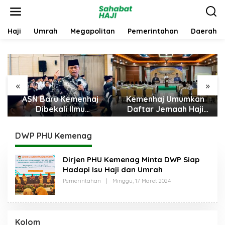
L
e
w
a
Haji
Umrah
Megapolitan
Pemerintahan
Daerah
t
i
k
e
k
«
»
o
n
Kemenhaj Umumkan
Ingatkan ASN
t
Daftar Jemaah Haji
Kemenhaj, Dahnil
e
2027
Anzar: Jaga Integritas,
n
Hentikan Praktik
DWP PHU Kemenag
Menjadikan Jemaah
sebagai Komoditas
Dirjen PHU Kemenag Minta DWP Siap
Hadapi Isu Haji dan Umrah
Pemerintahan
|
Minggu, 17 Maret 2024
O
L
E
H
S
A
Kolom
H