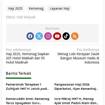
Haji 2025
Kemenag
Layanan Haji
Editor: Yadi Mulyadi
Ikuti Kami
N
Pos sebelumnya
Pos berikutnya
Haji 2025, Kemenag Siapkan
Menag Lobi Kerajaan Saudi
a
205 Hotel Makkah dan 95
Bangun Museum Hadis di
v
Hotel Madinah
Indonesia
i
Berita Terkait
g
a
Pemerintah Tetapkan 1
Pengawasan Haji 2026
s
Zulhijjah 1447 H Jatuh pada
Diperketat, Itjen Kemenhaj
18 Mei 2026, Iduladha 27 Mei
Kolaborasi dengan Itjen
i
Kemenag
Kamaruddin Amin: Kemenag
Isra Mikraj 1447 H, Menag
p
Terus Upayakan Guru
Ajak Umat Peduli Alam dan