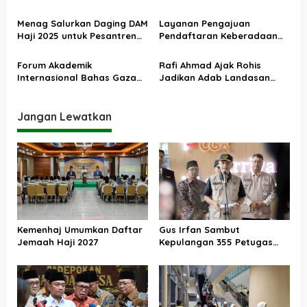
o
Madrasah Swasta Bisa
Sosial lewat Nilai Salat
Diangkat PPPK
s
Menag Salurkan Daging DAM
Layanan Pengajuan
Haji 2025 untuk Pesantren
Pendaftaran Keberadaan
Terdampak Banjir Aceh
Pesantren Dibuka Kembali 1
Januari 2026
Forum Akademik
Rafi Ahmad Ajak Rohis
Internasional Bahas Gaza
Jadikan Adab Landasan
dan Perdamaian Dunia
Utama Kehidupan
Jangan Lewatkan
Kemenhaj Umumkan Daftar
Gus Irfan Sambut
Jemaah Haji 2027
Kepulangan 355 Petugas
Haji PPIH Daker Makkah