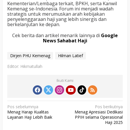
Kementerian/Lembaga terkait, BPKH, serta Kanwil
Kemenag se-Indonesia. Forum ini menjadi wadah
strategis untuk merumuskan arah kebijakan
penyelenggaraan haji yang lebih sinergis dan
berkelanjutan ke depan.
Cek berita dan artikel menarik lainnya di
Google
News Sahabat Haji
Dirjen PHU Kemenag
Hilman Latief
Editor: Hikmatullah
Ikuti Kami
N
Pos sebelumnya
Pos berikutnya
Menag Harap Kualitas
Menag Apresiasi Dedikasi
a
Layanan Haji Lebih Baik
PPIH selama Operasional
v
Haji 2025