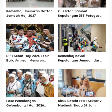
Kemenhaj Umumkan Daftar
Gus Irfan Sambut
Jemaah Haji 2027
Kepulangan 355 Petugas
Haji PPIH Daker Makkah
DPR Sebut Haji 2026 Lebih
Kemenhaj Kawal
Baik, Antrean Menurun
Kepulangan Jemaah dari
Layanan Jemaah Meningkat
Tanah Suci, Air Zamzam
Akan Didistribusikan di
Tanah Air
Fase Pemulangan
Klinik Satelit PPIH Sektor 2
Gelombang I Haji 2026
Madinah Siaga 24 Jam
Berakhir, Lebih dari 95 Ribu