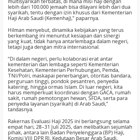
multisyarikah terbatas, di mana misi haji dengan
lebih dari 100.000 jemaah bisa dilayani lebih dari dua
syarikah, tentu dengan izin khusus dari Kementerian
Haji Arab Saudi (Kemenhaj),” paparnya.
Hilman menyebut, dinamika kebijakan yang terus
berkembang ini menuntut kesiapan dan sinergi
yang kuat, tidak hanya antarlembaga dalam negeri,
tetapi juga dengan mitra internasional.
“Di dalam negeri, perlu kolaborasi erat antar
kementerian dan lembaga seperti Kementerian
Kesehatan, Kementerian Perhubungan, Pemda,
TNI/Polri, maskapai penerbangan, otoritas bandara,
perguruan tinggi, pondok pesantren, penyedia
katering, hingga ormas Islam. Di luar negeri, kita
harus memperkuat koordinasi dengan GACA, rumah
sakit, rumah pemotongan hewan, SFDA, serta para
penyedia layanan (syarikah) di Arab Saudi,”
tandasnya.
Rakernas Evaluasi Haji 2025 ini berlangsung selama
empat hari, 28–31 Juli 2025, dan melibatkan sejumlah
pihak, antara lain Badan Penyelenggara (BP) Haji,
Komisi VIII DPR RI, Kedutaan Besar Arab Saudi,