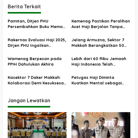
i
Berita Terkait
g
a
Pamitan, Ditjen PHU
Kemenag Pastikan Peralihan
s
Persembahkan Buku Memori
Aset Haji Berjalan Tanpa
Kolektif 75 Tahun Kemenag
Hambatan
i
Kelola Haji
Rakernas Evaluasi Haji 2025,
Jelang Armuzna, Sektor 7
p
Dirjen PHU Ingatkan
Makkah Berangkatkan 50
o
Pentingnya Jaga Warisan
Jemaah untuk Ikuti Safari
Nilai-Nilai Positif
Wukuf Lansia
s
Wamenag Berpesan pada
Lebih dari 60 Ribu Jemaah
PPIH Dahulukan Akhira
Haji Indonesia Telah
Diberangkatkan, 200 Ribu
Lebih Sudah Tervisa
Kasektor 7 Daker Makkah:
Petugas Haji Diminta
Kolaborasi Demi Kesuksesan
Kuatkan Mental sebagai
Haji 2025
Pelayan Jemaah
Jangan Lewatkan