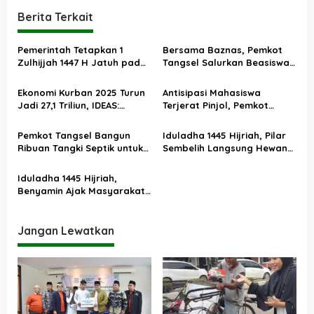
i
Berita Terkait
g
a
Pemerintah Tetapkan 1
Bersama Baznas, Pemkot
s
Zulhijjah 1447 H Jatuh pada
Tangsel Salurkan Beasiswa
18 Mei 2026, Iduladha 27 Mei
Bagi Penghafal Al-Qur’an
i
Ekonomi Kurban 2025 Turun
Antisipasi Mahasiswa
p
Jadi 27,1 Triliun, IDEAS:
Terjerat Pinjol, Pemkot
o
Bahkan Lebih Rendah dari
Tangsel Berikan Bantuan
Masa Pandemi
Pendidikan Semester Akhir
s
Pemkot Tangsel Bangun
Iduladha 1445 Hijriah, Pilar
Ribuan Tangki Septik untuk
Sembelih Langsung Hewan
Hadirkan Lingkungan Sehat
Kurban
Iduladha 1445 Hijriah,
Benyamin Ajak Masyarakat
Doakan Jemaah Haji di
Tanah Suci
Jangan Lewatkan