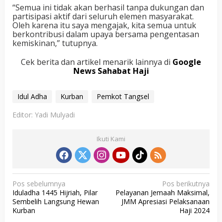
“Semua ini tidak akan berhasil tanpa dukungan dan
partisipasi aktif dari seluruh elemen masyarakat.
Oleh karena itu saya mengajak, kita semua untuk
berkontribusi dalam upaya bersama pengentasan
kemiskinan,” tutupnya.
Cek berita dan artikel menarik lainnya di
Google
News Sahabat Haji
Idul Adha
Kurban
Pemkot Tangsel
Editor: Yadi Mulyadi
Ikuti Kami
N
Pos sebelumnya
Pos berikutnya
Iduladha 1445 Hijriah, Pilar
Pelayanan Jemaah Maksimal,
a
Sembelih Langsung Hewan
JMM Apresiasi Pelaksanaan
v
Kurban
Haji 2024