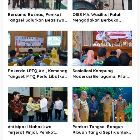
Bersama Baznas, Pemkot
OSIS MA. Wasilitul Falah
Tangsel Salurkan Beasiswa
Mengadakan Berbuka
Bagi Penghafal Al-Qur’an
Puasa dan Berbagi Takjil
dan Makan Gratis
Rakerda LPTQ XVI, Kemenag
Sosialiasi Kampung
Tangsel: MTQ Perlu Libatkan
Moderasi Beragama, Pilar
Masyarakat Secara Luas
Saga: Kerukunan Pondasi
Penting di Tengah
Keberagaman
Antisipasi Mahasiswa
Pemkot Tangsel Bangun
Terjerat Pinjol, Pemkot
Ribuan Tangki Septik untuk
Tangsel Berikan Bantuan
Hadirkan Lingkungan Sehat