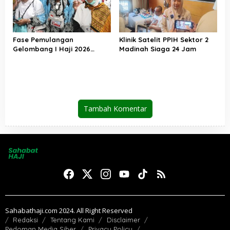
Fase Pemulangan
Klinik Satelit PPIH Sektor 2
Gelombang I Haji 2026
Madinah Siaga 24 Jam
Berakhir, Lebih dari 95 Ribu
Jemaah Indonesia Telah
Kembali ke Tanah Air
Tambah Komentar
Sahabathaji.com 2024. All Right Reserved
Redaksi
Tentang Kami
Disclaimer
Pedoman Media Siber
Privacy Policy