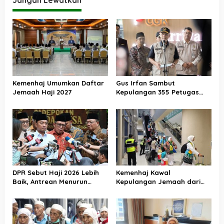
Jangan Lewatkan
Kemenhaj Umumkan Daftar
Gus Irfan Sambut
Jemaah Haji 2027
Kepulangan 355 Petugas
Haji PPIH Daker Makkah
DPR Sebut Haji 2026 Lebih
Kemenhaj Kawal
Baik, Antrean Menurun
Kepulangan Jemaah dari
Layanan Jemaah Meningkat
Tanah Suci, Air Zamzam
Akan Didistribusikan di
Tanah Air