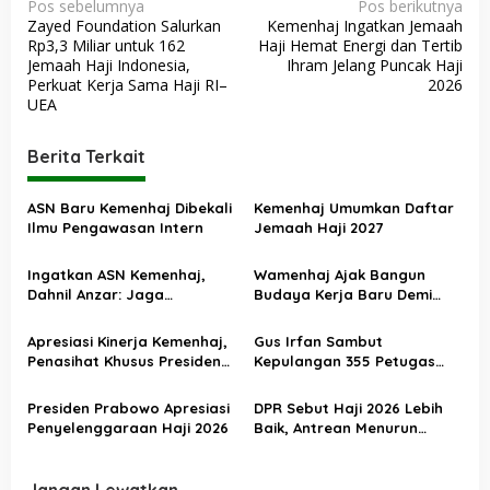
N
Pos sebelumnya
Pos berikutnya
Zayed Foundation Salurkan
Kemenhaj Ingatkan Jemaah
a
Rp3,3 Miliar untuk 162
Haji Hemat Energi dan Tertib
v
Jemaah Haji Indonesia,
Ihram Jelang Puncak Haji
Perkuat Kerja Sama Haji RI–
2026
i
UEA
g
a
Berita Terkait
s
ASN Baru Kemenhaj Dibekali
Kemenhaj Umumkan Daftar
i
Ilmu Pengawasan Intern
Jemaah Haji 2027
p
o
Ingatkan ASN Kemenhaj,
Wamenhaj Ajak Bangun
Dahnil Anzar: Jaga
Budaya Kerja Baru Demi
s
Integritas, Hentikan Praktik
Pelayanan Terbaik bagi
Menjadikan Jemaah
Jemaah
Apresiasi Kinerja Kemenhaj,
Gus Irfan Sambut
sebagai Komoditas
Penasihat Khusus Presiden
Kepulangan 355 Petugas
Nilai Transisi
Haji PPIH Daker Makkah
Penyelenggaraan Haji
Presiden Prabowo Apresiasi
DPR Sebut Haji 2026 Lebih
Berjalan Baik
Penyelenggaraan Haji 2026
Baik, Antrean Menurun
Layanan Jemaah Meningkat