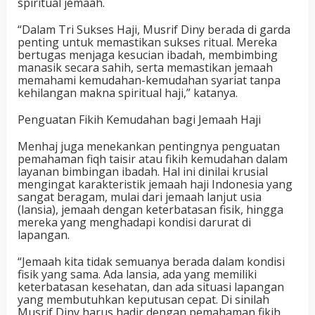
spiritual jemaah.
“Dalam Tri Sukses Haji, Musrif Diny berada di garda
penting untuk memastikan sukses ritual. Mereka
bertugas menjaga kesucian ibadah, membimbing
manasik secara sahih, serta memastikan jemaah
memahami kemudahan-kemudahan syariat tanpa
kehilangan makna spiritual haji,” katanya.
Penguatan Fikih Kemudahan bagi Jemaah Haji
Menhaj juga menekankan pentingnya penguatan
pemahaman
fiqh taisir
atau fikih kemudahan dalam
layanan bimbingan ibadah. Hal ini dinilai krusial
mengingat karakteristik jemaah haji Indonesia yang
sangat beragam, mulai dari jemaah lanjut usia
(lansia), jemaah dengan keterbatasan fisik, hingga
mereka yang menghadapi kondisi darurat di
lapangan.
“Jemaah kita tidak semuanya berada dalam kondisi
fisik yang sama. Ada lansia, ada yang memiliki
keterbatasan kesehatan, dan ada situasi lapangan
yang membutuhkan keputusan cepat. Di sinilah
Musrif Diny harus hadir dengan pemahaman fikih